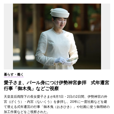
暮らす・働く
愛子さま、パール身につけ伊勢神宮参拝 式年遷宮
行事「御木曳」などご視察
天皇皇后両陛下の長女愛子さまが8月1日・2日の2日間、伊勢神宮の外
宮（げくう）・内宮（ないくう）を参拝し、20年に一度社殿などを建
て替える式年遷宮の行事「御木曳（おきひき）」や社殿に使う御用材の
加工作業などをご視察された。