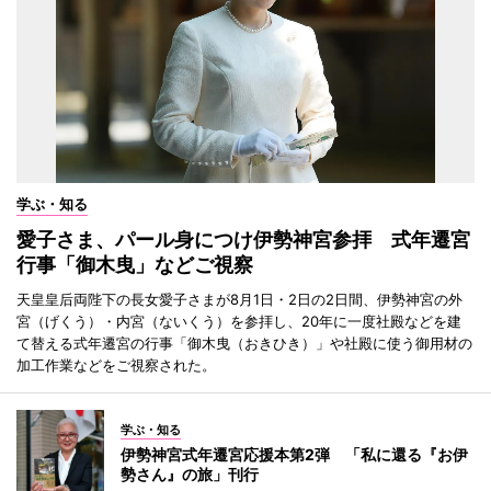
学ぶ・知る
愛子さま、パール身につけ伊勢神宮参拝 式年遷宮
行事「御木曳」などご視察
天皇皇后両陛下の長女愛子さまが8月1日・2日の2日間、伊勢神宮の外
宮（げくう）・内宮（ないくう）を参拝し、20年に一度社殿などを建
て替える式年遷宮の行事「御木曳（おきひき）」や社殿に使う御用材の
加工作業などをご視察された。
学ぶ・知る
伊勢神宮式年遷宮応援本第2弾 「私に還る『お伊
勢さん』の旅」刊行