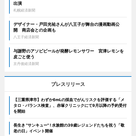
出演
札幌経済新聞
デザイナー・戸田光祐さんが八王子が舞台の漫画動画公
開 商店会との企画も
八王子経済新聞
与謝野のアソビビールが発酵レモンサワー 宮津レモンを
皮ごと使う
京丹後経済新聞
プレスリリース
【三重県津市】わずか6mLの採血でがんリスクを評価する「メ
タロ・バランス検査」、赤塚クリニックにて9月以降の予約受付
を開始
長生き "サンキュー" ! 水族館の39歳レジェンドたちを祝う「敬
老の日」イベント開催