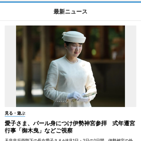
最新ニュース
見る・遊ぶ
愛子さま、パール身につけ伊勢神宮参拝 式年遷宮
行事「御木曳」などご視察
天皇皇后両陛下の長女愛子さまが8月1日・2日の2日間、伊勢神宮の外