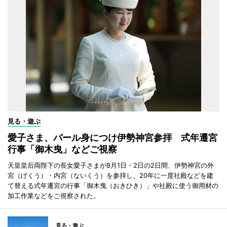
見る・遊ぶ
愛子さま、パール身につけ伊勢神宮参拝 式年遷宮
行事「御木曳」などご視察
天皇皇后両陛下の長女愛子さまが8月1日・2日の2日間、伊勢神宮の外
宮（げくう）・内宮（ないくう）を参拝し、20年に一度社殿などを建
て替える式年遷宮の行事「御木曳（おきひき）」や社殿に使う御用材の
加工作業などをご視察された。
見る・遊ぶ