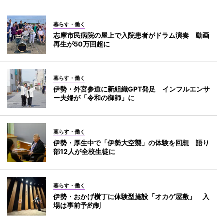
暮らす・働く
志摩市民病院の屋上で入院患者がドラム演奏 動画
再生が50万回超に
暮らす・働く
伊勢・外宮参道に新組織GPT発足 インフルエンサ
ー夫婦が「令和の御師」に
暮らす・働く
伊勢・厚生中で「伊勢大空襲」の体験を回想 語り
部12人が全校生徒に
暮らす・働く
伊勢・おかげ横丁に体験型施設「オカゲ屋敷」 入
場は事前予約制