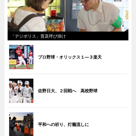
「デジポリス」普及呼び掛け
プロ野球・オリックス１―３楽天
佐野日大、２回戦へ 高校野球
平和への祈り、灯籠流しに