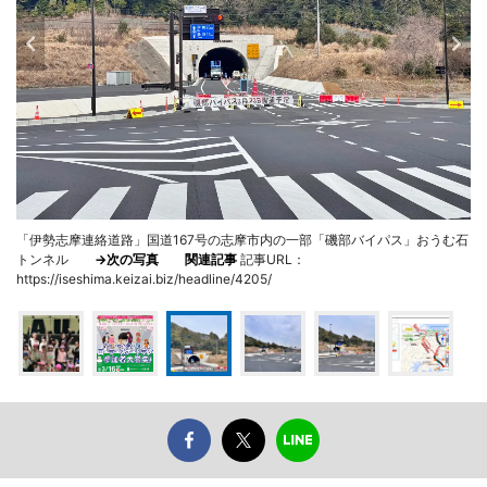
「伊勢志摩連絡道路」国道167号の志摩市内の一部「磯部バイパス」おうむ石
トンネル
→次の写真
関連記事
記事URL：
https://iseshima.keizai.biz/headline/4205/