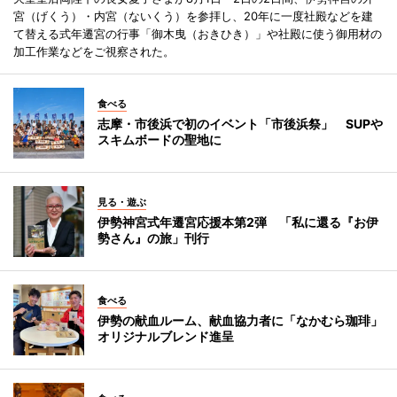
宮（げくう）・内宮（ないくう）を参拝し、20年に一度社殿などを建
て替える式年遷宮の行事「御木曳（おきひき）」や社殿に使う御用材の
加工作業などをご視察された。
食べる
志摩・市後浜で初のイベント「市後浜祭」 SUPや
スキムボードの聖地に
見る・遊ぶ
伊勢神宮式年遷宮応援本第2弾 「私に還る『お伊
勢さん』の旅」刊行
食べる
伊勢の献血ルーム、献血協力者に「なかむら珈琲」
オリジナルブレンド進呈