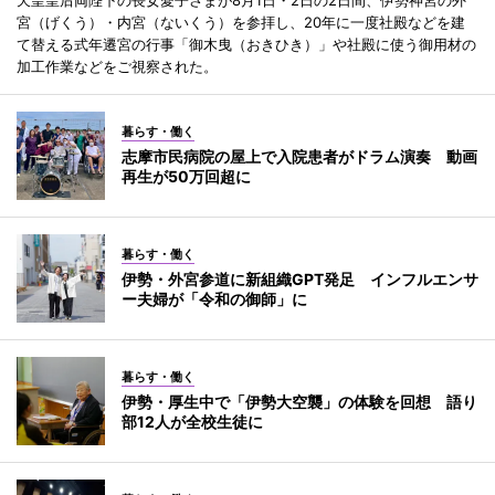
宮（げくう）・内宮（ないくう）を参拝し、20年に一度社殿などを建
て替える式年遷宮の行事「御木曳（おきひき）」や社殿に使う御用材の
加工作業などをご視察された。
暮らす・働く
志摩市民病院の屋上で入院患者がドラム演奏 動画
再生が50万回超に
暮らす・働く
伊勢・外宮参道に新組織GPT発足 インフルエンサ
ー夫婦が「令和の御師」に
暮らす・働く
伊勢・厚生中で「伊勢大空襲」の体験を回想 語り
部12人が全校生徒に