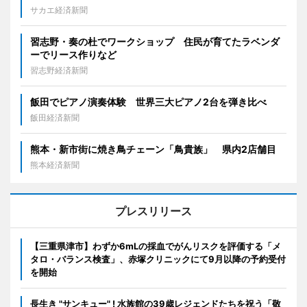
サカエ経済新聞
習志野・奏の杜でワークショップ 住民が育てたラベンダ
ーでリース作りなど
習志野経済新聞
飯田でピアノ演奏体験 世界三大ピアノ2台を弾き比べ
飯田経済新聞
熊本・新市街に焼き鳥チェーン「鳥貴族」 県内2店舗目
熊本経済新聞
プレスリリース
【三重県津市】わずか6mLの採血でがんリスクを評価する「メ
タロ・バランス検査」、赤塚クリニックにて9月以降の予約受付
を開始
長生き "サンキュー" ! 水族館の39歳レジェンドたちを祝う「敬