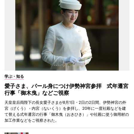
学ぶ・知る
愛子さま、パール身につけ伊勢神宮参拝 式年遷宮
行事「御木曳」などご視察
天皇皇后両陛下の長女愛子さまが8月1日・2日の2日間、伊勢神宮の外
宮（げくう）・内宮（ないくう）を参拝し、20年に一度社殿などを建
て替える式年遷宮の行事「御木曳（おきひき）」や社殿に使う御用材の
加工作業などをご視察された。