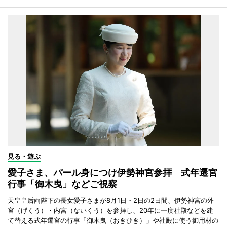
見る・遊ぶ
愛子さま、パール身につけ伊勢神宮参拝 式年遷宮
行事「御木曳」などご視察
天皇皇后両陛下の長女愛子さまが8月1日・2日の2日間、伊勢神宮の外
宮（げくう）・内宮（ないくう）を参拝し、20年に一度社殿などを建
て替える式年遷宮の行事「御木曳（おきひき）」や社殿に使う御用材の