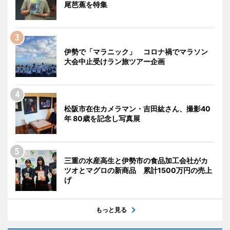
尾芭蕉を特集
伊勢で「マラニック」 コロナ禍でマラソン
大会中止受けラン旅ツアー企画
松阪市在住カメラマン・吉田紘さん、撮影40
年 80歳を記念し写真展
三重の水産高生と伊勢市の食品加工会社がカ
ツオとマグロの新商品 累計1500万円の売上
げ
もっと見る