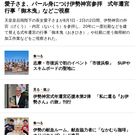
愛子さま、パール身につけ伊勢神宮参拝 式年遷宮
行事「御木曳」などご視察
天皇皇后両陛下の長女愛子さまが8月1日・2日の2日間、伊勢神宮の外
宮（げくう）・内宮（ないくう）を参拝し、20年に一度社殿などを建
て替える式年遷宮の行事「御木曳（おきひき）」や社殿に使う御用材の
加工作業などをご視察された。
食べる
志摩・市後浜で初のイベント「市後浜祭」 SUPや
スキムボードの聖地に
見る・遊ぶ
伊勢神宮式年遷宮応援本第2弾 「私に還る『お伊
勢さん』の旅」刊行
食べる
伊勢の献血ルーム、献血協力者に「なかむら珈琲」