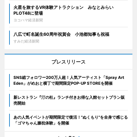
火星を旅するVR体験アトラクション みなとみらい
PLOT48に登場
ヨコハマ経済新聞
八広で町名誕生60周年祝賀会 小池都知事も祝福
すみだ経済新聞
プレスリリース
SNS総フォロワー200万人超！人気アーティスト「Spray Art
Eden」がめおと横丁で期間限定POP-UP STOREを開催
新レストラン『汀の杜』ランチ付きお得な入館セットプラン販
売開始
あの人気イベントが期間限定で復活！"ぬくもり"を全身で感じる
「ゴマちゃん膝枕体験」を開催