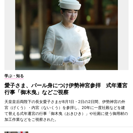
学ぶ・知る
愛子さま、パール身につけ伊勢神宮参拝 式年遷宮
行事「御木曳」などご視察
天皇皇后両陛下の長女愛子さまが8月1日・2日の2日間、伊勢神宮の外
宮（げくう）・内宮（ないくう）を参拝し、20年に一度社殿などを建
て替える式年遷宮の行事「御木曳（おきひき）」や社殿に使う御用材の
加工作業などをご視察された。