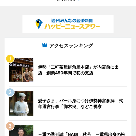
アクセスランキング
伊勢「二軒茶屋餅角屋本店」が内宮前に出
店 創業450年間で初の支店
愛子さま、パール身につけ伊勢神宮参拝 式
年遷宮行事「御木曳」などご視察
三重の季刊誌「NAGI」秋号 三重県出身の松