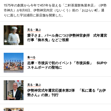
1575年の創業から今年で451年を迎える「二軒茶屋餅角屋本店」（伊勢
市神久）が8月6日、伊勢神宮内宮（ないくう）前の「おはらい町」通
りに面した宇治浦田に新店舗を開業した。
見る・遊ぶ
愛子さま、パール身につけ伊勢神宮参拝 式年遷宮
行事「御木曳」などご視察
食べる
志摩・市後浜で初のイベント「市後浜祭」 SUPや
スキムボードの聖地に
見る・遊ぶ
伊勢神宮式年遷宮応援本第2弾 「私に還る『お伊
勢さん』の旅」刊行