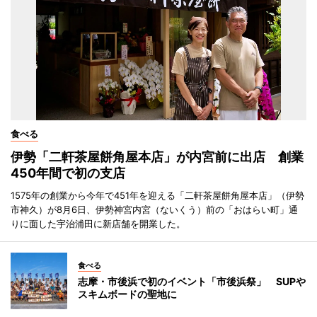
食べる
伊勢「二軒茶屋餅角屋本店」が内宮前に出店 創業
450年間で初の支店
1575年の創業から今年で451年を迎える「二軒茶屋餅角屋本店」（伊勢
市神久）が8月6日、伊勢神宮内宮（ないくう）前の「おはらい町」通
りに面した宇治浦田に新店舗を開業した。
食べる
志摩・市後浜で初のイベント「市後浜祭」 SUPや
スキムボードの聖地に