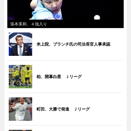
張本美和、４強入り
米上院、ブランチ氏の司法長官人事承認
柏、開幕白星 Ｊリーグ
町田、大勝で発進 Ｊリーグ