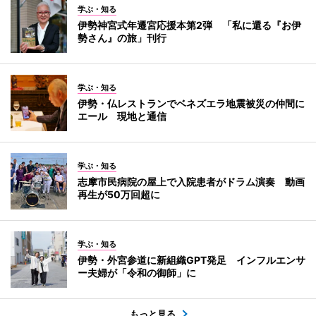
学ぶ・知る
伊勢神宮式年遷宮応援本第2弾 「私に還る『お伊
勢さん』の旅」刊行
学ぶ・知る
伊勢・仏レストランでベネズエラ地震被災の仲間に
エール 現地と通信
学ぶ・知る
志摩市民病院の屋上で入院患者がドラム演奏 動画
再生が50万回超に
学ぶ・知る
伊勢・外宮参道に新組織GPT発足 インフルエンサ
ー夫婦が「令和の御師」に
もっと見る