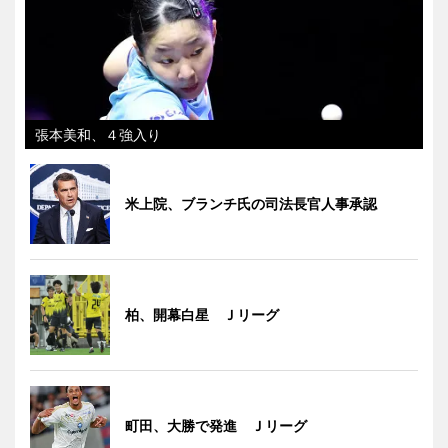
張本美和、４強入り
米上院、ブランチ氏の司法長官人事承認
柏、開幕白星 Ｊリーグ
町田、大勝で発進 Ｊリーグ