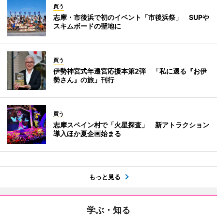
買う
志摩・市後浜で初のイベント「市後浜祭」 SUPや
スキムボードの聖地に
買う
伊勢神宮式年遷宮応援本第2弾 「私に還る『お伊
勢さん』の旅」刊行
買う
志摩スペイン村で「火星探査」 新アトラクション
導入ほか夏企画始まる
もっと見る
学ぶ・知る