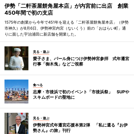
伊勢「二軒茶屋餅角屋本店」が内宮前に出店 創業
450年間で初の支店
1575年の創業から今年で451年を迎える「二軒茶屋餅角屋本店」（伊勢
市神久）が8月6日、伊勢神宮内宮（ないくう）前の「おはらい町」通
りに面した宇治浦田に新店舗を開業した。
見る・遊ぶ
愛子さま、パール身につけ伊勢神宮参拝 式年遷宮
行事「御木曳」などご視察
食べる
志摩・市後浜で初のイベント「市後浜祭」 SUPや
スキムボードの聖地に
見る・遊ぶ
伊勢神宮式年遷宮応援本第2弾 「私に還る『お伊
勢さん』の旅」刊行