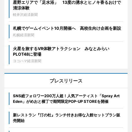
星野エリアで「足水浴」 13度の湧水とヒノキ香るおけで
清涼体験
軽井沢経済新聞
札幌でゲームイベント10月開催へ 高校生向け企画を新設
札幌経済新聞
火星を旅するVR体験アトラクション みなとみらい
PLOT48に登場
ヨコハマ経済新聞
プレスリリース
SNS総フォロワー200万人超！人気アーティスト「Spray Art
Eden」がめおと横丁で期間限定POP-UP STOREを開催
新レストラン『汀の杜』ランチ付きお得な入館セットプラン販
売開始