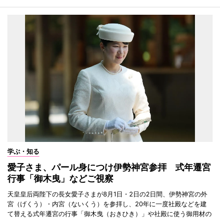
学ぶ・知る
愛子さま、パール身につけ伊勢神宮参拝 式年遷宮
行事「御木曳」などご視察
天皇皇后両陛下の長女愛子さまが8月1日・2日の2日間、伊勢神宮の外
宮（げくう）・内宮（ないくう）を参拝し、20年に一度社殿などを建
て替える式年遷宮の行事「御木曳（おきひき）」や社殿に使う御用材の