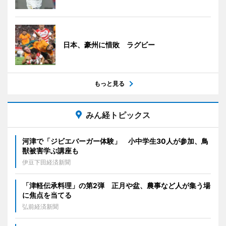
日本、豪州に惜敗 ラグビー
もっと見る
みん経トピックス
河津で「ジビエバーガー体験」 小中学生30人が参加、鳥
獣被害学ぶ講座も
伊豆下田経済新聞
「津軽伝承料理」の第2弾 正月や盆、農事など人が集う場
に焦点を当てる
弘前経済新聞