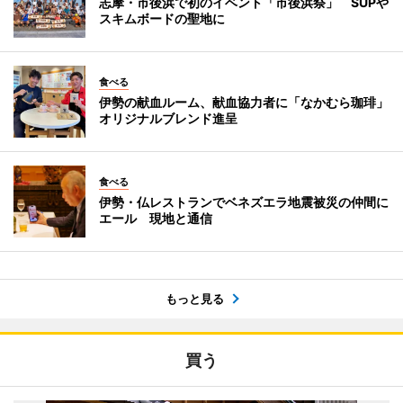
志摩・市後浜で初のイベント「市後浜祭」 SUPや
スキムボードの聖地に
食べる
伊勢の献血ルーム、献血協力者に「なかむら珈琲」
オリジナルブレンド進呈
食べる
伊勢・仏レストランでベネズエラ地震被災の仲間に
エール 現地と通信
もっと見る
買う