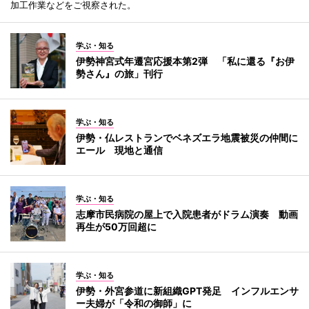
加工作業などをご視察された。
学ぶ・知る
伊勢神宮式年遷宮応援本第2弾 「私に還る『お伊
勢さん』の旅」刊行
学ぶ・知る
伊勢・仏レストランでベネズエラ地震被災の仲間に
エール 現地と通信
学ぶ・知る
志摩市民病院の屋上で入院患者がドラム演奏 動画
再生が50万回超に
学ぶ・知る
伊勢・外宮参道に新組織GPT発足 インフルエンサ
ー夫婦が「令和の御師」に