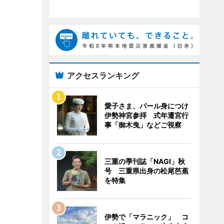
アクセスランキング
愛子さま、パール身につけ
伊勢神宮参拝 式年遷宮行
事「御木曳」などご視察
三重の季刊誌「NAGI」秋
号 三重県出身の松尾芭蕉
を特集
伊勢で「マラニック」 コ