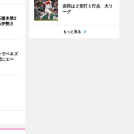
吉田は２安打１打点 大リ
ーグ
応援本第2
お伊勢さ
もっと見る
ンでベネズ
間にエー