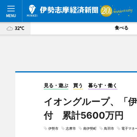
食べる
32°C
見る・遊ぶ
買う
暮らす・働く
イオングループ、「伊
付 累計5600万円
伊勢市
志摩市
南伊勢町
鳥羽市
電子マネ