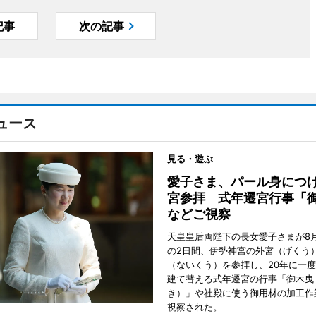
記事
次の記事
ュース
見る・遊ぶ
愛子さま、パール身につ
宮参拝 式年遷宮行事「
などご視察
天皇皇后両陛下の長女愛子さまが8月
の2日間、伊勢神宮の外宮（げくう
（ないくう）を参拝し、20年に一
建て替える式年遷宮の行事「御木曳
き）」や社殿に使う御用材の加工作
視察された。