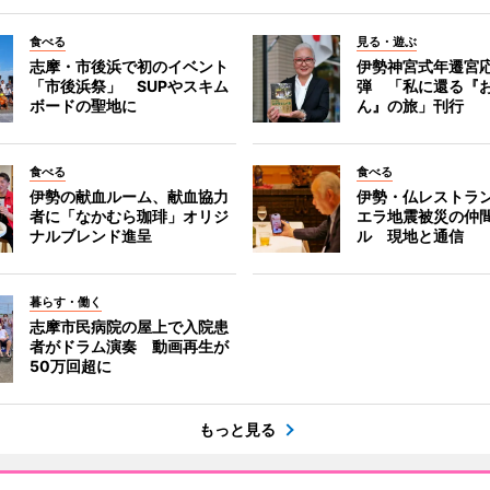
食べる
見る・遊ぶ
志摩・市後浜で初のイベント
伊勢神宮式年遷宮
「市後浜祭」 SUPやスキム
弾 「私に還る『
ボードの聖地に
ん』の旅」刊行
食べる
食べる
伊勢の献血ルーム、献血協力
伊勢・仏レストラ
者に「なかむら珈琲」オリジ
エラ地震被災の仲
ナルブレンド進呈
ル 現地と通信
暮らす・働く
志摩市民病院の屋上で入院患
者がドラム演奏 動画再生が
50万回超に
もっと見る