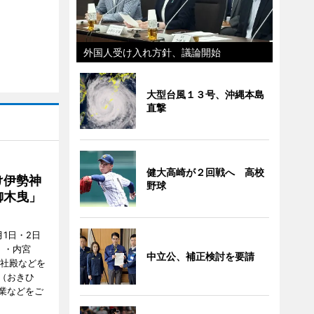
外国人受け入れ方針、議論開始
大型台風１３号、沖縄本島
直撃
健大高崎が２回戦へ 高校
け伊勢神
野球
御木曳」
1日・2日
）・内宮
中立公、補正検討を要請
度社殿などを
（おきひ
業などをご