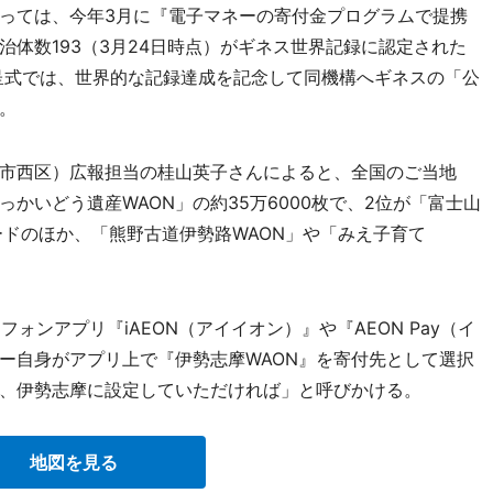
っては、今年3月に『電子マネーの寄付金プログラムで提携
体数193（3月24日時点）がギネス世界記録に認定された
贈呈式では、世界的な記録達成を記念して同機構へギネスの「公
。
市西区）広報担当の桂山英子さんによると、全国のご当地
っかいどう遺産WAON」の約35万6000枚で、2位が「富士山
ードのほか、「熊野古道伊勢路WAON」や「みえ子育て
ォンアプリ『iAEON（アイイオン）』や『AEON Pay（イ
ー自身がアプリ上で『伊勢志摩WAON』を寄付先として選択
、伊勢志摩に設定していただければ」と呼びかける。
地図を見る