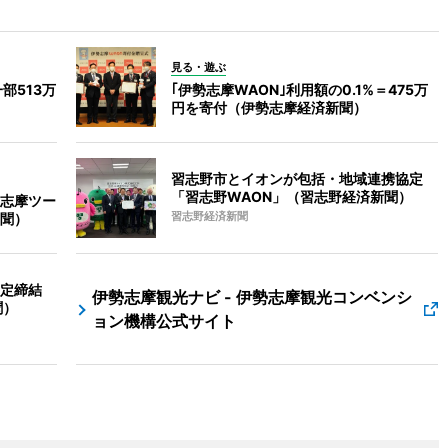
見る・遊ぶ
部513万
｢伊勢志摩WAON｣利用額の0.1%＝475万
円を寄付（伊勢志摩経済新聞）
習志野市とイオンが包括・地域連携協定
「習志野WAON」（習志野経済新聞）
志摩ツー
聞）
習志野経済新聞
定締結
伊勢志摩観光ナビ - 伊勢志摩観光コンベンシ
聞）
ョン機構公式サイト