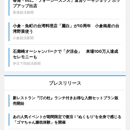
香港・ifcに「フォーシーズンズ」直営ケーキショップ ポッ
プアップ出店
香港経済新聞
小倉・魚町の台湾料理店「麗白」が10周年 小倉南産の台
湾野菜使う
小倉経済新聞
石廊崎オーシャンパークで「夕涼会」 来場100万人達成
セレモニーも
伊豆下田経済新聞
プレスリリース
新レストラン『汀の杜』ランチ付きお得な入館セットプラン販
売開始
あの人気イベントが期間限定で復活！"ぬくもり"を全身で感じる
「ゴマちゃん膝枕体験」を開催