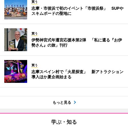
買う
志摩・市後浜で初のイベント「市後浜祭」 SUPや
スキムボードの聖地に
買う
伊勢神宮式年遷宮応援本第2弾 「私に還る『お伊
勢さん』の旅」刊行
買う
志摩スペイン村で「火星探査」 新アトラクション
導入ほか夏企画始まる
もっと見る
学ぶ・知る