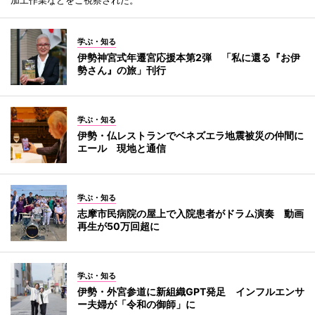
学ぶ・知る
伊勢神宮式年遷宮応援本第2弾 「私に還る『お伊
勢さん』の旅」刊行
学ぶ・知る
伊勢・仏レストランでベネズエラ地震被災の仲間に
エール 現地と通信
学ぶ・知る
志摩市民病院の屋上で入院患者がドラム演奏 動画
再生が50万回超に
学ぶ・知る
伊勢・外宮参道に新組織GPT発足 インフルエンサ
ー夫婦が「令和の御師」に