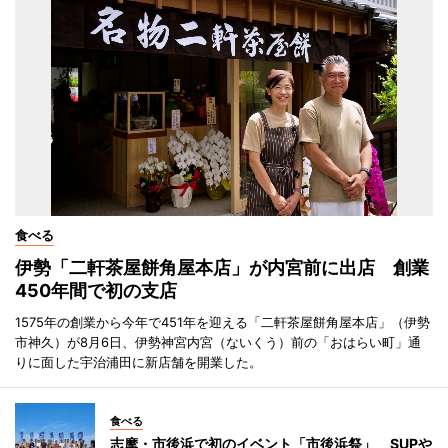
食べる
伊勢「二軒茶屋餅角屋本店」が内宮前に出店 創業
450年間で初の支店
1575年の創業から今年で451年を迎える「二軒茶屋餅角屋本店」（伊勢
市神久）が8月6日、伊勢神宮内宮（ないくう）前の「おはらい町」通
りに面した宇治浦田に新店舗を開業した。
食べる
志摩・市後浜で初のイベント「市後浜祭」 SUPや