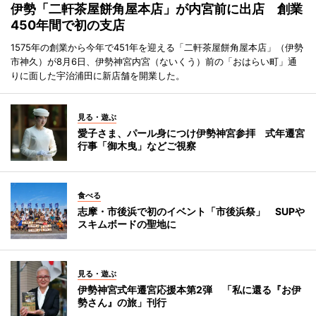
伊勢「二軒茶屋餅角屋本店」が内宮前に出店 創業
450年間で初の支店
1575年の創業から今年で451年を迎える「二軒茶屋餅角屋本店」（伊勢
市神久）が8月6日、伊勢神宮内宮（ないくう）前の「おはらい町」通
りに面した宇治浦田に新店舗を開業した。
見る・遊ぶ
愛子さま、パール身につけ伊勢神宮参拝 式年遷宮
行事「御木曳」などご視察
食べる
志摩・市後浜で初のイベント「市後浜祭」 SUPや
スキムボードの聖地に
見る・遊ぶ
伊勢神宮式年遷宮応援本第2弾 「私に還る『お伊
勢さん』の旅」刊行