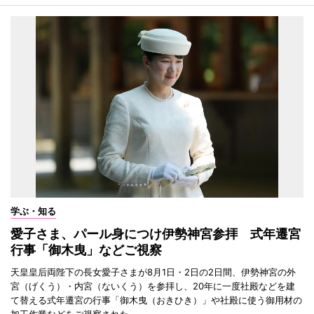
学ぶ・知る
愛子さま、パール身につけ伊勢神宮参拝 式年遷宮
行事「御木曳」などご視察
天皇皇后両陛下の長女愛子さまが8月1日・2日の2日間、伊勢神宮の外
宮（げくう）・内宮（ないくう）を参拝し、20年に一度社殿などを建
て替える式年遷宮の行事「御木曳（おきひき）」や社殿に使う御用材の
加工作業などをご視察された。