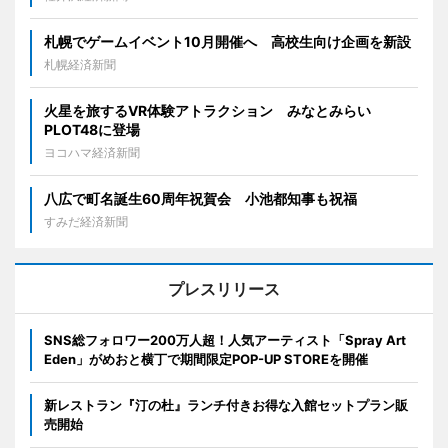
札幌でゲームイベント10月開催へ 高校生向け企画を新設
札幌経済新聞
火星を旅するVR体験アトラクション みなとみらい
PLOT48に登場
ヨコハマ経済新聞
八広で町名誕生60周年祝賀会 小池都知事も祝福
すみだ経済新聞
プレスリリース
SNS総フォロワー200万人超！人気アーティスト「Spray Art
Eden」がめおと横丁で期間限定POP-UP STOREを開催
新レストラン『汀の杜』ランチ付きお得な入館セットプラン販
売開始