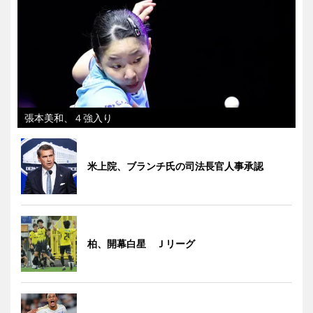
張本美和、４強入り
米上院、ブランチ氏の司法長官人事承認
柏、開幕白星 Ｊリーグ