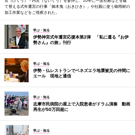
宮（げくう）・内宮（ないくう）を参拝し、20年に一度社殿などを建
て替える式年遷宮の行事「御木曳（おきひき）」や社殿に使う御用材の
加工作業などをご視察された。
学ぶ・知る
伊勢神宮式年遷宮応援本第2弾 「私に還る『お伊
勢さん』の旅」刊行
学ぶ・知る
伊勢・仏レストランでベネズエラ地震被災の仲間に
エール 現地と通信
学ぶ・知る
志摩市民病院の屋上で入院患者がドラム演奏 動画
再生が50万回超に
学ぶ・知る