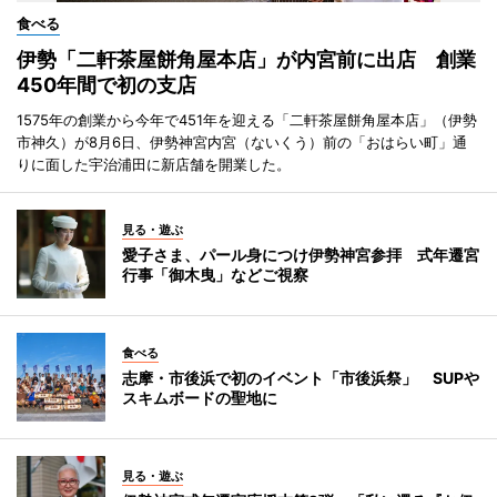
食べる
伊勢「二軒茶屋餅角屋本店」が内宮前に出店 創業
450年間で初の支店
1575年の創業から今年で451年を迎える「二軒茶屋餅角屋本店」（伊勢
市神久）が8月6日、伊勢神宮内宮（ないくう）前の「おはらい町」通
りに面した宇治浦田に新店舗を開業した。
見る・遊ぶ
愛子さま、パール身につけ伊勢神宮参拝 式年遷宮
行事「御木曳」などご視察
食べる
志摩・市後浜で初のイベント「市後浜祭」 SUPや
スキムボードの聖地に
見る・遊ぶ