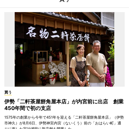
買う
伊勢「二軒茶屋餅角屋本店」が内宮前に出店 創業
450年間で初の支店
1575年の創業から今年で451年を迎える「二軒茶屋餅角屋本店」（伊勢
市神久）が8月6日、伊勢神宮内宮（ないくう）前の「おはらい町」通
りに面した宇治浦田に新店舗を開業した。