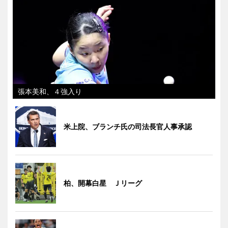
張本美和、４強入り
米上院、ブランチ氏の司法長官人事承認
柏、開幕白星 Ｊリーグ