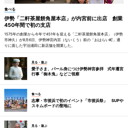
食べる
伊勢「二軒茶屋餅角屋本店」が内宮前に出店 創業
450年間で初の支店
1575年の創業から今年で451年を迎える「二軒茶屋餅角屋本店」（伊勢
市神久）が8月6日、伊勢神宮内宮（ないくう）前の「おはらい町」通
りに面した宇治浦田に新店舗を開業した。
見る・遊ぶ
愛子さま、パール身につけ伊勢神宮参拝 式年遷宮
行事「御木曳」などご視察
食べる
志摩・市後浜で初のイベント「市後浜祭」 SUPや
スキムボードの聖地に
見る・遊ぶ