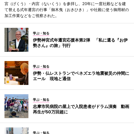
宮（げくう）・内宮（ないくう）を参拝し、20年に一度社殿などを建
て替える式年遷宮の行事「御木曳（おきひき）」や社殿に使う御用材の
加工作業などをご視察された。
学ぶ・知る
伊勢神宮式年遷宮応援本第2弾 「私に還る『お伊
勢さん』の旅」刊行
学ぶ・知る
伊勢・仏レストランでベネズエラ地震被災の仲間に
エール 現地と通信
学ぶ・知る
志摩市民病院の屋上で入院患者がドラム演奏 動画
再生が50万回超に
学ぶ・知る