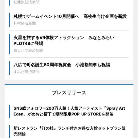
軽井沢経済新聞
札幌でゲームイベント10月開催へ 高校生向け企画を新設
札幌経済新聞
火星を旅するVR体験アトラクション みなとみらい
PLOT48に登場
ヨコハマ経済新聞
八広で町名誕生60周年祝賀会 小池都知事も祝福
すみだ経済新聞
プレスリリース
SNS総フォロワー200万人超！人気アーティスト「Spray Art
Eden」がめおと横丁で期間限定POP-UP STOREを開催
新レストラン『汀の杜』ランチ付きお得な入館セットプラン販
売開始