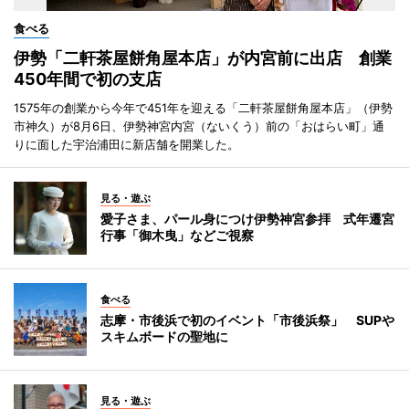
食べる
伊勢「二軒茶屋餅角屋本店」が内宮前に出店 創業
450年間で初の支店
1575年の創業から今年で451年を迎える「二軒茶屋餅角屋本店」（伊勢
市神久）が8月6日、伊勢神宮内宮（ないくう）前の「おはらい町」通
りに面した宇治浦田に新店舗を開業した。
見る・遊ぶ
愛子さま、パール身につけ伊勢神宮参拝 式年遷宮
行事「御木曳」などご視察
食べる
志摩・市後浜で初のイベント「市後浜祭」 SUPや
スキムボードの聖地に
見る・遊ぶ