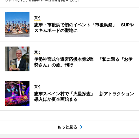
買う
志摩・市後浜で初のイベント「市後浜祭」 SUPや
スキムボードの聖地に
買う
伊勢神宮式年遷宮応援本第2弾 「私に還る『お伊
勢さん』の旅」刊行
買う
志摩スペイン村で「火星探査」 新アトラクション
導入ほか夏企画始まる
もっと見る