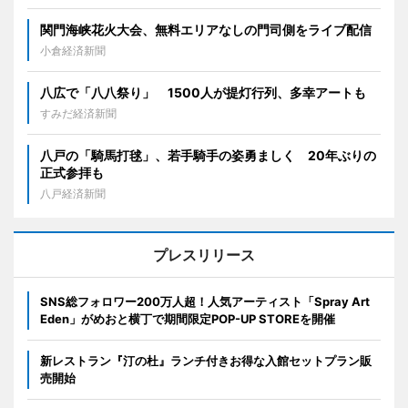
関門海峡花火大会、無料エリアなしの門司側をライブ配信
小倉経済新聞
八広で「八八祭り」 1500人が提灯行列、多幸アートも
すみだ経済新聞
八戸の「騎馬打毬」、若手騎手の姿勇ましく 20年ぶりの
正式参拝も
八戸経済新聞
プレスリリース
SNS総フォロワー200万人超！人気アーティスト「Spray Art
Eden」がめおと横丁で期間限定POP-UP STOREを開催
新レストラン『汀の杜』ランチ付きお得な入館セットプラン販
売開始