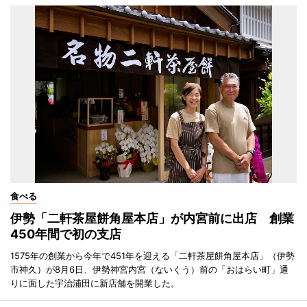
食べる
伊勢「二軒茶屋餅角屋本店」が内宮前に出店 創業
450年間で初の支店
1575年の創業から今年で451年を迎える「二軒茶屋餅角屋本店」（伊勢
市神久）が8月6日、伊勢神宮内宮（ないくう）前の「おはらい町」通
りに面した宇治浦田に新店舗を開業した。