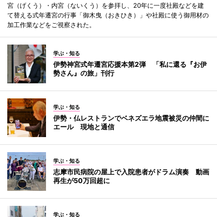
宮（げくう）・内宮（ないくう）を参拝し、20年に一度社殿などを建
て替える式年遷宮の行事「御木曳（おきひき）」や社殿に使う御用材の
加工作業などをご視察された。
学ぶ・知る
伊勢神宮式年遷宮応援本第2弾 「私に還る『お伊
勢さん』の旅」刊行
学ぶ・知る
伊勢・仏レストランでベネズエラ地震被災の仲間に
エール 現地と通信
学ぶ・知る
志摩市民病院の屋上で入院患者がドラム演奏 動画
再生が50万回超に
学ぶ・知る