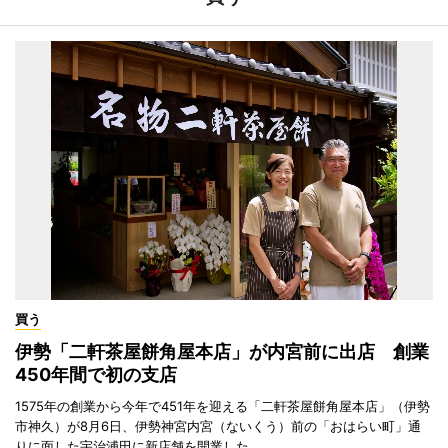
買う
伊勢「二軒茶屋餅角屋本店」が内宮前に出店 創業
450年間で初の支店
1575年の創業から今年で451年を迎える「二軒茶屋餅角屋本店」（伊勢
市神久）が8月6日、伊勢神宮内宮（ないくう）前の「おはらい町」通
りに面した宇治浦田に新店舗を開業した。