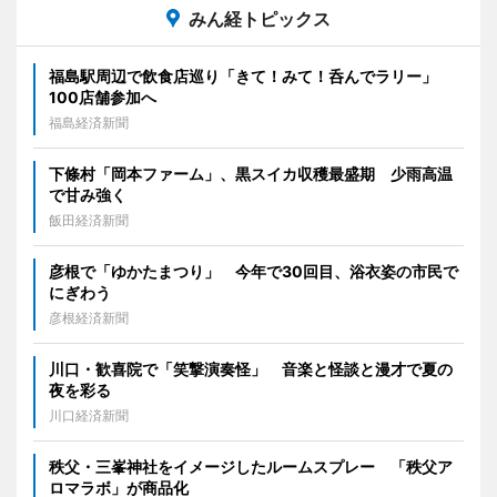
みん経トピックス
福島駅周辺で飲食店巡り「きて！みて！呑んでラリー」
100店舗参加へ
福島経済新聞
下條村「岡本ファーム」、黒スイカ収穫最盛期 少雨高温
で甘み強く
飯田経済新聞
彦根で「ゆかたまつり」 今年で30回目、浴衣姿の市民で
にぎわう
彦根経済新聞
川口・歓喜院で「笑撃演奏怪」 音楽と怪談と漫才で夏の
夜を彩る
川口経済新聞
秩父・三峯神社をイメージしたルームスプレー 「秩父ア
ロマラボ」が商品化