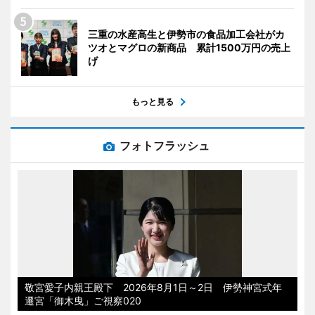
三重の水産高生と伊勢市の食品加工会社がカ
ツオとマグロの新商品 累計1500万円の売上
げ
もっと見る
フォトフラッシュ
敬宮愛子内親王殿下 2026年8月1日～2日 伊勢神宮式年
遷宮「御木曳」ご視察020