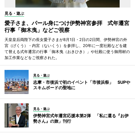
見る・遊ぶ
愛子さま、パール身につけ伊勢神宮参拝 式年遷宮
行事「御木曳」などご視察
天皇皇后両陛下の長女愛子さまが8月1日・2日の2日間、伊勢神宮の外
宮（げくう）・内宮（ないくう）を参拝し、20年に一度社殿などを建
て替える式年遷宮の行事「御木曳（おきひき）」や社殿に使う御用材の
加工作業などをご視察された。
見る・遊ぶ
志摩・市後浜で初のイベント「市後浜祭」 SUPや
スキムボードの聖地に
見る・遊ぶ
伊勢神宮式年遷宮応援本第2弾 「私に還る『お伊
勢さん』の旅」刊行