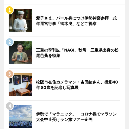
愛子さま、パール身につけ伊勢神宮参拝 式
年遷宮行事「御木曳」などご視察
三重の季刊誌「NAGI」秋号 三重県出身の松
尾芭蕉を特集
松阪市在住カメラマン・吉田紘さん、撮影40
年 80歳を記念し写真展
伊勢で「マラニック」 コロナ禍でマラソン
大会中止受けラン旅ツアー企画