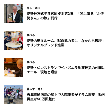
見る・遊ぶ
伊勢神宮式年遷宮応援本第2弾 「私に還る『お伊
勢さん』の旅」刊行
食べる
伊勢の献血ルーム、献血協力者に「なかむら珈琲」
オリジナルブレンド進呈
食べる
伊勢・仏レストランでベネズエラ地震被災の仲間に
エール 現地と通信
暮らす・働く
志摩市民病院の屋上で入院患者がドラム演奏 動画
再生が50万回超に