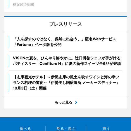
秩父経済新聞
プレスリリース
「人を探すのではなく、偶然に出会う。」匿名Webサービス
「Fortune」ベータ版を公開
VISONの夏を、ひんやり鮮やかに。辻口博啓シェフが手がける
パティスリー「Confiture H」に夏の新作スイーツ全6品が登場
【志摩観光ホテル】～伊勢志摩の風土を映すワインと海の幸フ
ランス料理の饗宴～『伊勢美し国醸造所 メーカーズディナー』
10月3日（土）開催
もっと見る
食べる
見る・遊ぶ
買う