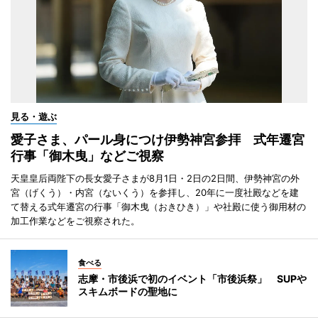
見る・遊ぶ
愛子さま、パール身につけ伊勢神宮参拝 式年遷宮
行事「御木曳」などご視察
天皇皇后両陛下の長女愛子さまが8月1日・2日の2日間、伊勢神宮の外
宮（げくう）・内宮（ないくう）を参拝し、20年に一度社殿などを建
て替える式年遷宮の行事「御木曳（おきひき）」や社殿に使う御用材の
加工作業などをご視察された。
食べる
志摩・市後浜で初のイベント「市後浜祭」 SUPや
スキムボードの聖地に