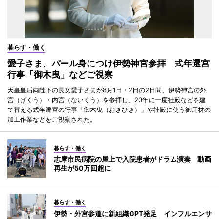
暮らす・働く
愛子さま、パール身につけ伊勢神宮参拝 式年遷宮
行事「御木曳」などご視察
天皇皇后両陛下の長女愛子さまが8月1日・2日の2日間、伊勢神宮の外
宮（げくう）・内宮（ないくう）を参拝し、20年に一度社殿などを建
て替える式年遷宮の行事「御木曳（おきひき）」や社殿に使う御用材の
加工作業などをご視察された。
暮らす・働く
志摩市民病院の屋上で入院患者がドラム演奏 動画
再生が50万回超に
暮らす・働く
伊勢・外宮参道に新組織GPT発足 インフルエンサ