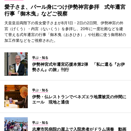
愛子さま、パール身につけ伊勢神宮参拝 式年遷宮
行事「御木曳」などご視察
天皇皇后両陛下の長女愛子さまが8月1日・2日の2日間、伊勢神宮の外
宮（げくう）・内宮（ないくう）を参拝し、20年に一度社殿などを建
て替える式年遷宮の行事「御木曳（おきひき）」や社殿に使う御用材の
加工作業などをご視察された。
学ぶ・知る
伊勢神宮式年遷宮応援本第2弾 「私に還る『お伊
勢さん』の旅」刊行
学ぶ・知る
伊勢・仏レストランでベネズエラ地震被災の仲間に
エール 現地と通信
学ぶ・知る
志摩市民病院の屋上で入院患者がドラム演奏 動画