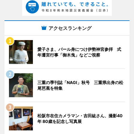
アクセスランキング
愛子さま、パール身につけ伊勢神宮参拝 式
年遷宮行事「御木曳」などご視察
三重の季刊誌「NAGI」秋号 三重県出身の松
尾芭蕉を特集
松阪市在住カメラマン・吉田紘さん、撮影40
年 80歳を記念し写真展