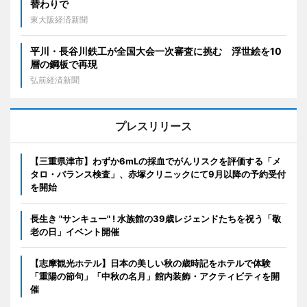
替わりで
東大阪経済新聞
平川・長谷川鉄工が全国大会一次審査に挑む 浮世絵を10
層の鋼板で再現
弘前経済新聞
プレスリリース
【三重県津市】わずか6mLの採血でがんリスクを評価する「メ
タロ・バランス検査」、赤塚クリニックにて9月以降の予約受付
を開始
長生き "サンキュー" ! 水族館の39歳レジェンドたちを祝う「敬
老の日」イベント開催
【志摩観光ホテル】日本の美しい秋の歳時記をホテルで体験
「重陽の節句」「中秋の名月」館内装飾・アクティビティを開
催