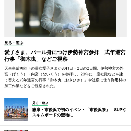
見る・遊ぶ
愛子さま、パール身につけ伊勢神宮参拝 式年遷宮
行事「御木曳」などご視察
天皇皇后両陛下の長女愛子さまが8月1日・2日の2日間、伊勢神宮の外
宮（げくう）・内宮（ないくう）を参拝し、20年に一度社殿などを建
て替える式年遷宮の行事「御木曳（おきひき）」や社殿に使う御用材の
加工作業などをご視察された。
見る・遊ぶ
志摩・市後浜で初のイベント「市後浜祭」 SUPや
スキムボードの聖地に