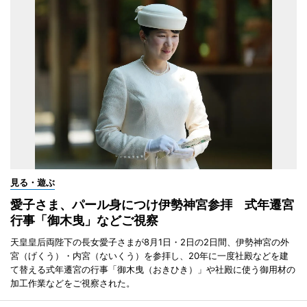
見る・遊ぶ
愛子さま、パール身につけ伊勢神宮参拝 式年遷宮
行事「御木曳」などご視察
天皇皇后両陛下の長女愛子さまが8月1日・2日の2日間、伊勢神宮の外
宮（げくう）・内宮（ないくう）を参拝し、20年に一度社殿などを建
て替える式年遷宮の行事「御木曳（おきひき）」や社殿に使う御用材の
加工作業などをご視察された。