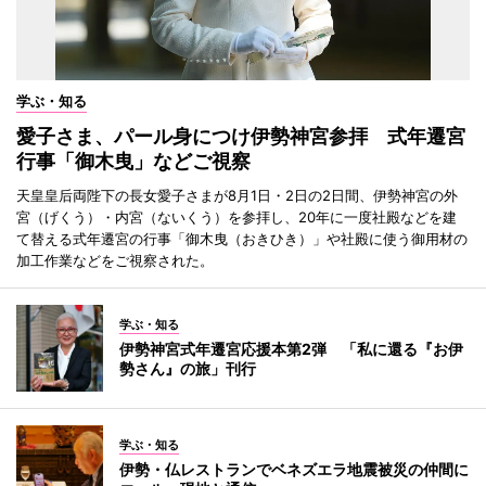
学ぶ・知る
愛子さま、パール身につけ伊勢神宮参拝 式年遷宮
行事「御木曳」などご視察
天皇皇后両陛下の長女愛子さまが8月1日・2日の2日間、伊勢神宮の外
宮（げくう）・内宮（ないくう）を参拝し、20年に一度社殿などを建
て替える式年遷宮の行事「御木曳（おきひき）」や社殿に使う御用材の
加工作業などをご視察された。
学ぶ・知る
伊勢神宮式年遷宮応援本第2弾 「私に還る『お伊
勢さん』の旅」刊行
学ぶ・知る
伊勢・仏レストランでベネズエラ地震被災の仲間に