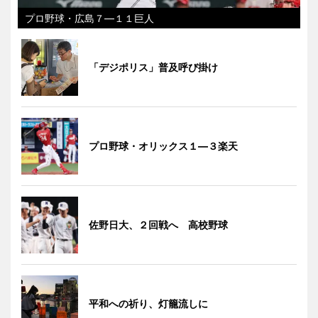
プロ野球・広島７―１１巨人
「デジポリス」普及呼び掛け
プロ野球・オリックス１―３楽天
佐野日大、２回戦へ 高校野球
平和への祈り、灯籠流しに