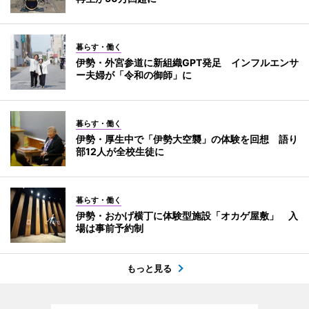
暮らす・働く
伊勢・外宮参道に新組織GPT発足 インフルエンサ
ー夫婦が「令和の御師」に
暮らす・働く
伊勢・厚生中で「伊勢大空襲」の体験を回想 語り
部12人が全校生徒に
暮らす・働く
伊勢・おかげ横丁に体験型施設「オカゲ屋敷」 入
場は事前予約制
もっと見る