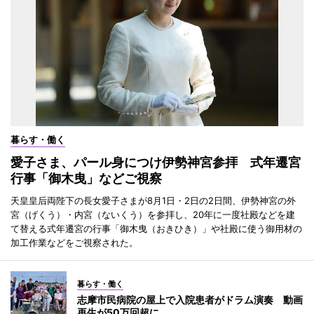
暮らす・働く
愛子さま、パール身につけ伊勢神宮参拝 式年遷宮
行事「御木曳」などご視察
天皇皇后両陛下の長女愛子さまが8月1日・2日の2日間、伊勢神宮の外
宮（げくう）・内宮（ないくう）を参拝し、20年に一度社殿などを建
て替える式年遷宮の行事「御木曳（おきひき）」や社殿に使う御用材の
加工作業などをご視察された。
暮らす・働く
志摩市民病院の屋上で入院患者がドラム演奏 動画
再生が50万回超に