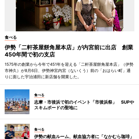
食べる
伊勢「二軒茶屋餅角屋本店」が内宮前に出店 創業
450年間で初の支店
1575年の創業から今年で451年を迎える「二軒茶屋餅角屋本店」（伊勢
市神久）が8月6日、伊勢神宮内宮（ないくう）前の「おはらい町」通
りに面した宇治浦田に新店舗を開業した。
食べる
志摩・市後浜で初のイベント「市後浜祭」 SUPや
スキムボードの聖地に
食べる
伊勢の献血ルーム、献血協力者に「なかむら珈琲」