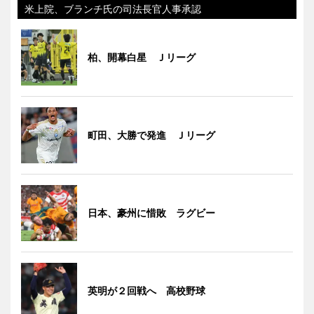
米上院、ブランチ氏の司法長官人事承認
柏、開幕白星 Ｊリーグ
町田、大勝で発進 Ｊリーグ
日本、豪州に惜敗 ラグビー
英明が２回戦へ 高校野球