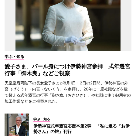
学ぶ・知る
愛子さま、パール身につけ伊勢神宮参拝 式年遷宮
行事「御木曳」などご視察
天皇皇后両陛下の長女愛子さまが8月1日・2日の2日間、伊勢神宮の外
宮（げくう）・内宮（ないくう）を参拝し、20年に一度社殿などを建
て替える式年遷宮の行事「御木曳（おきひき）」や社殿に使う御用材の
加工作業などをご視察された。
学ぶ・知る
伊勢神宮式年遷宮応援本第2弾 「私に還る『お伊
勢さん』の旅」刊行