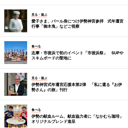
見る・遊ぶ
愛子さま、パール身につけ伊勢神宮参拝 式年遷宮
行事「御木曳」などご視察
食べる
志摩・市後浜で初のイベント「市後浜祭」 SUPや
スキムボードの聖地に
見る・遊ぶ
伊勢神宮式年遷宮応援本第2弾 「私に還る『お伊
勢さん』の旅」刊行
食べる
伊勢の献血ルーム、献血協力者に「なかむら珈琲」
オリジナルブレンド進呈