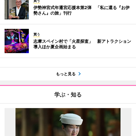
買う
伊勢神宮式年遷宮応援本第2弾 「私に還る『お伊
勢さん』の旅」刊行
買う
志摩スペイン村で「火星探査」 新アトラクション
導入ほか夏企画始まる
もっと見る
学ぶ・知る