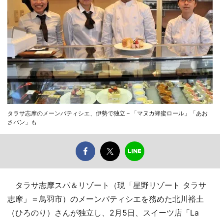
タラサ志摩のメーンパティシエ、伊勢で独立－「マヌカ蜂蜜ロール」「あお
さパン」も
タラサ志摩スパ＆リゾート（現「星野リゾート タラサ
志摩」＝鳥羽市）のメーンパティシエを務めた北川裕土
（ひろのり）さんが独立し、2月5日、スイーツ店「La