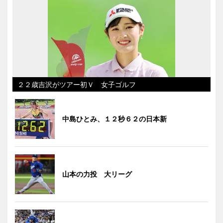
２２歳吉沢がツアー初Ｖ 女子ゴルフ
中島ひとみ、１２秒６２の日本新
山本の力投 大リーグ