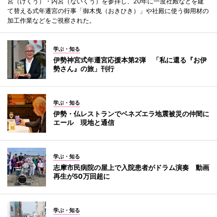
宮（げくう）・内宮（ないくう）を参拝し、20年に一度社殿などを建
て替える式年遷宮の行事「御木曳（おきひき）」や社殿に使う御用材の
加工作業などをご視察された。
学ぶ・知る
伊勢神宮式年遷宮応援本第2弾 「私に還る『お伊
勢さん』の旅」刊行
学ぶ・知る
伊勢・仏レストランでベネズエラ地震被災の仲間に
エール 現地と通信
学ぶ・知る
志摩市民病院の屋上で入院患者がドラム演奏 動画
再生が50万回超に
学ぶ・知る