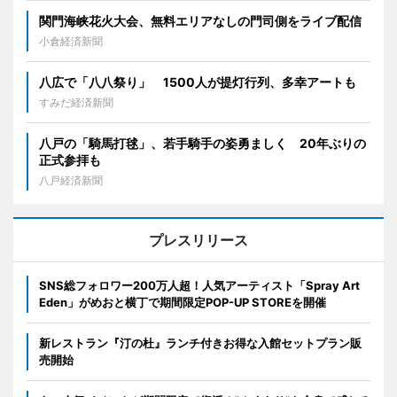
関門海峡花火大会、無料エリアなしの門司側をライブ配信
小倉経済新聞
八広で「八八祭り」 1500人が提灯行列、多幸アートも
すみだ経済新聞
八戸の「騎馬打毬」、若手騎手の姿勇ましく 20年ぶりの
正式参拝も
八戸経済新聞
プレスリリース
SNS総フォロワー200万人超！人気アーティスト「Spray Art
Eden」がめおと横丁で期間限定POP-UP STOREを開催
新レストラン『汀の杜』ランチ付きお得な入館セットプラン販
売開始