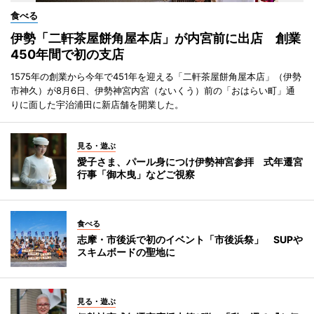
食べる
伊勢「二軒茶屋餅角屋本店」が内宮前に出店 創業
450年間で初の支店
1575年の創業から今年で451年を迎える「二軒茶屋餅角屋本店」（伊勢
市神久）が8月6日、伊勢神宮内宮（ないくう）前の「おはらい町」通
りに面した宇治浦田に新店舗を開業した。
見る・遊ぶ
愛子さま、パール身につけ伊勢神宮参拝 式年遷宮
行事「御木曳」などご視察
食べる
志摩・市後浜で初のイベント「市後浜祭」 SUPや
スキムボードの聖地に
見る・遊ぶ