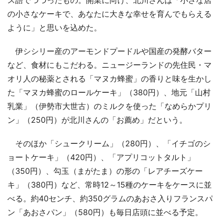
ス語でつづったもの。開業に向け、北川さんは「小さな店
の小さなケーキで、あなたに大きな幸せを育んでもらえる
ように」と思いを込めた。
伊シシリー産のアーモンドプードルや国産の発酵バター
など、食材にもこだわる。ニュージーランドの先住民・マ
オリ人の秘薬とされる「マヌカ蜂蜜」の香りと味を生かし
た「マヌカ蜂蜜のロールケーキ」（380円）、地元「山村
乳業」（伊勢市大世古）のミルクを使った「なめらかプリ
ン」（250円）が北川さんの「お薦め」だという。
そのほか「シュークリーム」（280円）、「イチゴのシ
ョートケーキ」（420円）、「アプリコットタルト」
（350円）、勾玉（まがたま）の形の「レアチーズケー
キ」（380円）など、常時12～15種のケーキをケースに並
べる。約40センチ、約350グラムのあおさ入りフランスパ
ン「あおさパン」（580円）も毎日店頭に並べる予定。