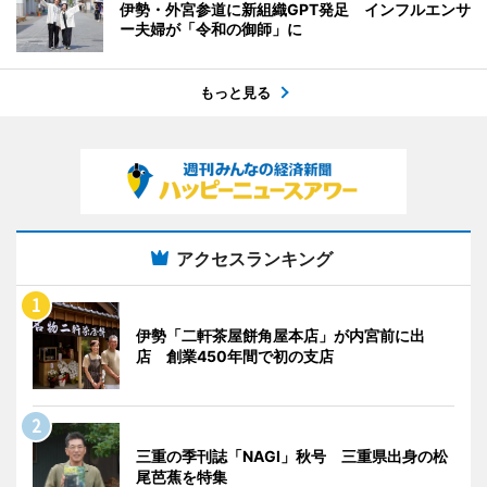
伊勢・外宮参道に新組織GPT発足 インフルエンサ
ー夫婦が「令和の御師」に
もっと見る
アクセスランキング
伊勢「二軒茶屋餅角屋本店」が内宮前に出
店 創業450年間で初の支店
三重の季刊誌「NAGI」秋号 三重県出身の松
尾芭蕉を特集