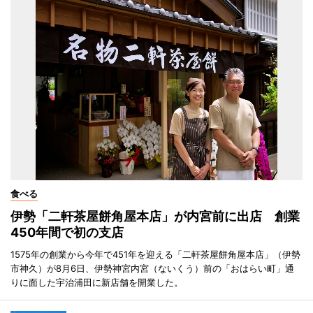
食べる
伊勢「二軒茶屋餅角屋本店」が内宮前に出店 創業
450年間で初の支店
1575年の創業から今年で451年を迎える「二軒茶屋餅角屋本店」（伊勢
市神久）が8月6日、伊勢神宮内宮（ないくう）前の「おはらい町」通
りに面した宇治浦田に新店舗を開業した。