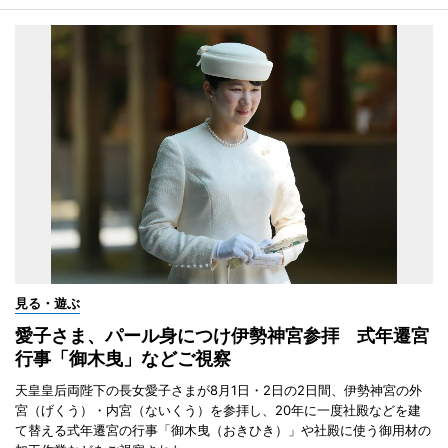
見る・遊ぶ
愛子さま、パール身につけ伊勢神宮参拝 式年遷宮
行事「御木曳」などご視察
天皇皇后両陛下の長女愛子さまが8月1日・2日の2日間、伊勢神宮の外
宮（げくう）・内宮（ないくう）を参拝し、20年に一度社殿などを建
て替える式年遷宮の行事「御木曳（おきひき）」や社殿に使う御用材の