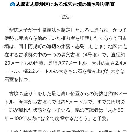
志摩市志島地区にある塚穴古墳の断ち割り調査
［広告］
聖徳太子が十七条憲法を制定したころに造られ、かつて
伊勢志摩地方を治めていた権力者を埋葬したであろう同古
墳は、同市阿児町の海辺の集落・志島（しじま）地区に点
在する古墳群の中の一つの塚穴古墳（4号墳）で、直径約
20メートルの円墳。奥行き7.7メートル、天井の高さ2.4メ
ートル、幅2.2メートルの大きさの石を積み上げた大きな
石室を持つ。
古墳の盛り土をした最も高い位置からの海抜は約18メー
トル、海岸から古墳までは約5メートルで、すでに円墳の
一部が崩れた状態となっている。県の有識者は「あと50
年～100年以内には全て崩壊するだろう」と予測。