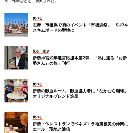
加工作業などをご視察された。
食べる
志摩・市後浜で初のイベント「市後浜祭」 SUPや
スキムボードの聖地に
見る・遊ぶ
伊勢神宮式年遷宮応援本第2弾 「私に還る『お伊
勢さん』の旅」刊行
食べる
伊勢の献血ルーム、献血協力者に「なかむら珈琲」
オリジナルブレンド進呈
食べる
伊勢・仏レストランでベネズエラ地震被災の仲間に
エール 現地と通信