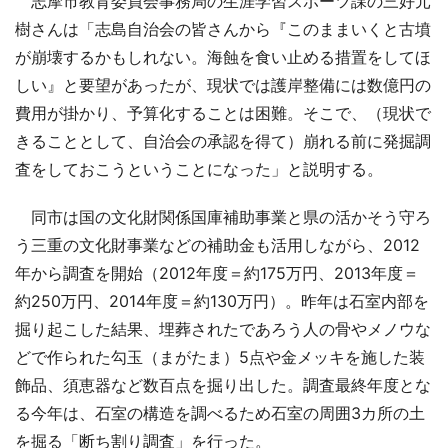
志摩市教育委員会事務局の生涯学習スポーツ課の三好元
樹さんは「志島自治会の皆さんから『このままいくと古墳
が崩壊するかもしれない。海蝕を食い止める措置をしてほ
しい』と要望があったが、現状では護岸整備には数億円の
費用が掛かり、予算化することは困難。そこで、（現状で
きることとして、自治会の承認を得て）崩れる前に発掘調
査をしておこうということになった」と説明する。
同市は国の文化財関係国庫補助事業と県の活かそう守ろ
う三重の文化財事業などの補助金も活用しながら、2012
年から調査を開始（2012年度＝約175万円、2013年度＝
約250万円、2014年度＝約130万円）。昨年は石室内部を
掘り起こした結果、埋葬されたであろう人の骨やメノウな
どで作られた勾玉（まがたま）5点や金メッキを施した装
飾品、須恵器など数百点を掘り出した。調査最終年度とな
る今年は、石室の構造を調べるため石室の周囲3カ所の土
を掘る「断ち割り調査」を行った。