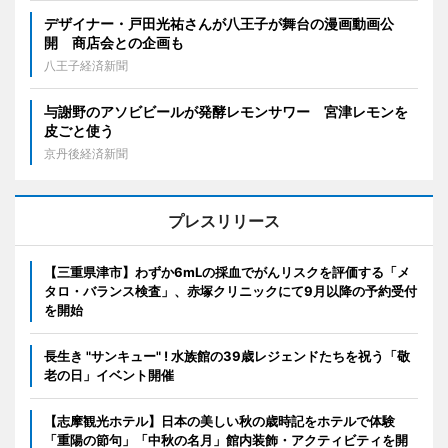
デザイナー・戸田光祐さんが八王子が舞台の漫画動画公
開 商店会との企画も
八王子経済新聞
与謝野のアソビビールが発酵レモンサワー 宮津レモンを
皮ごと使う
京丹後経済新聞
プレスリリース
【三重県津市】わずか6mLの採血でがんリスクを評価する「メ
タロ・バランス検査」、赤塚クリニックにて9月以降の予約受付
を開始
長生き "サンキュー" ! 水族館の39歳レジェンドたちを祝う「敬
老の日」イベント開催
【志摩観光ホテル】日本の美しい秋の歳時記をホテルで体験
「重陽の節句」「中秋の名月」館内装飾・アクティビティを開