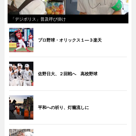
「デジポリス」普及呼び掛け
プロ野球・オリックス１―３楽天
佐野日大、２回戦へ 高校野球
平和への祈り、灯籠流しに