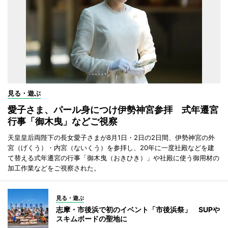
見る・遊ぶ
愛子さま、パール身につけ伊勢神宮参拝 式年遷宮
行事「御木曳」などご視察
天皇皇后両陛下の長女愛子さまが8月1日・2日の2日間、伊勢神宮の外
宮（げくう）・内宮（ないくう）を参拝し、20年に一度社殿などを建
て替える式年遷宮の行事「御木曳（おきひき）」や社殿に使う御用材の
加工作業などをご視察された。
見る・遊ぶ
志摩・市後浜で初のイベント「市後浜祭」 SUPや
スキムボードの聖地に