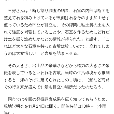
三好さんは「断ち割り調査の結果、石室の内部は断面を
整えて石を積み上げているが裏側は石をそのまま加工せず
使っているため凹凸が目立ち、その隙間に粘土質の土を入
れて強度を補強していることや、石室を作るためにどれだ
け土を掘り進めたかなどの情報が得られた」と話す。「こ
れほど大きな石室を持った古墳は珍しいので、崩れてしま
うのは大変惜しい」と言葉を詰まらせる。
その大きさ、出土品の豪華さなどから権力の大きさの象
徴を表しているといわれる古墳。当時の生活環境から推測
すると、海のそばに建てられたこの古墳は、（船など海路
での行き来が盛んで）最も目立つ場所だったのだろう。
同市では今回の発掘調査成果を広く知ってもらうため、
現地説明会を11月24日に開く。開催時間は10時～（小雨
決行）。