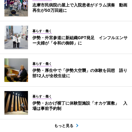
志摩市民病院の屋上で入院患者がドラム演奏 動画
再生が50万回超に
暮らす・働く
伊勢・外宮参道に新組織GPT発足 インフルエンサ
ー夫婦が「令和の御師」に
暮らす・働く
伊勢・厚生中で「伊勢大空襲」の体験を回想 語り
部12人が全校生徒に
暮らす・働く
伊勢・おかげ横丁に体験型施設「オカゲ屋敷」 入
場は事前予約制
もっと見る