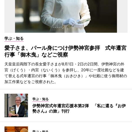
学ぶ・知る
愛子さま、パール身につけ伊勢神宮参拝 式年遷宮
行事「御木曳」などご視察
天皇皇后両陛下の長女愛子さまが8月1日・2日の2日間、伊勢神宮の外
宮（げくう）・内宮（ないくう）を参拝し、20年に一度社殿などを建
て替える式年遷宮の行事「御木曳（おきひき）」や社殿に使う御用材の
加工作業などをご視察された。
学ぶ・知る
伊勢神宮式年遷宮応援本第2弾 「私に還る『お伊
勢さん』の旅」刊行
学ぶ・知る