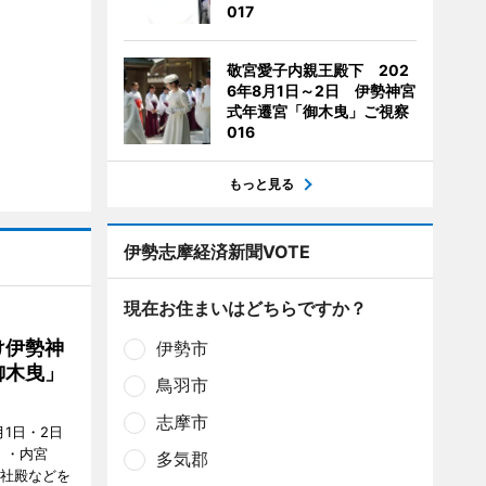
017
敬宮愛子内親王殿下 202
6年8月1日～2日 伊勢神宮
式年遷宮「御木曳」ご視察
016
もっと見る
伊勢志摩経済新聞VOTE
現在お住まいはどちらですか？
け伊勢神
伊勢市
御木曳」
鳥羽市
志摩市
1日・2日
）・内宮
多気郡
度社殿などを