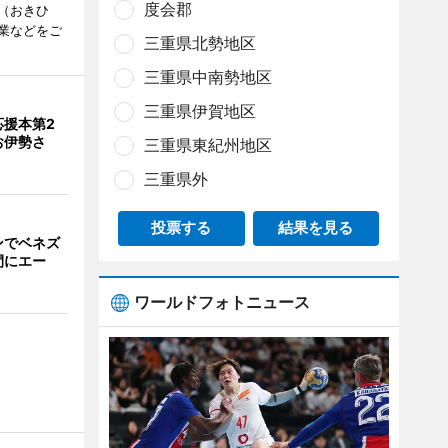
度会郡
（おきひ
業などをご
三重県北勢地区
三重県中南勢地区
三重県伊賀地区
応援本第2
お伊勢さ
三重県東紀州地区
三重県外
投票する
結果を見る
ンでベネズ
間にエー
ワールドフォトニュース