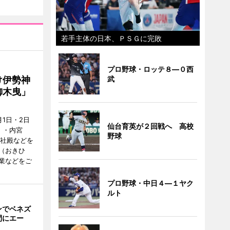
若手主体の日本、ＰＳＧに完敗
プロ野球・ロッテ８―０西
け伊勢神
武
御木曳」
1日・2日
仙台育英が２回戦へ 高校
）・内宮
野球
度社殿などを
（おきひ
業などをご
プロ野球・中日４―１ヤク
ルト
ンでベネズ
間にエー