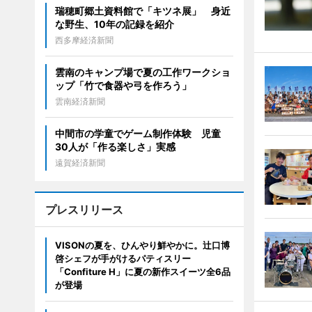
瑞穂町郷土資料館で「キツネ展」 身近
な野生、10年の記録を紹介
西多摩経済新聞
雲南のキャンプ場で夏の工作ワークショ
ップ「竹で食器や弓を作ろう」
雲南経済新聞
中間市の学童でゲーム制作体験 児童
30人が「作る楽しさ」実感
遠賀経済新聞
プレスリリース
VISONの夏を、ひんやり鮮やかに。辻口博
啓シェフが手がけるパティスリー
「Confiture H」に夏の新作スイーツ全6品
が登場