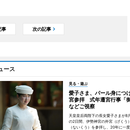
記事
次の記事
ュース
見る・遊ぶ
愛子さま、パール身につ
宮参拝 式年遷宮行事「
などご視察
天皇皇后両陛下の長女愛子さまが8月
の2日間、伊勢神宮の外宮（げくう
（ないくう）を参拝し、20年に一