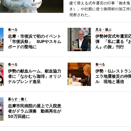
建て替える式年遷宮の行事「御木曳
き）」や社殿に使う御用材の加工作
視察された。
食べる
見る・遊ぶ
志摩・市後浜で初のイベント
伊勢神宮式年遷宮
「市後浜祭」 SUPやスキム
弾 「私に還る『
ボードの聖地に
ん』の旅」刊行
食べる
食べる
伊勢の献血ルーム、献血協力
伊勢・仏レストラ
者に「なかむら珈琲」オリジ
エラ地震被災の仲
ナルブレンド進呈
ル 現地と通信
暮らす・働く
志摩市民病院の屋上で入院患
者がドラム演奏 動画再生が
50万回超に