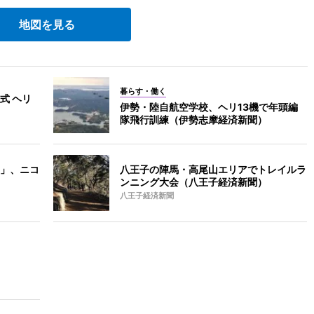
地図を見る
暮らす・働く
式 ヘリ
伊勢・陸自航空学校、ヘリ13機で年頭編
隊飛行訓練（伊勢志摩経済新聞）
」、ニコ
八王子の陣馬・高尾山エリアでトレイルラ
ンニング大会（八王子経済新聞）
八王子経済新聞