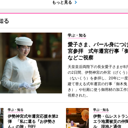
もっと見る
知る
学ぶ・知る
愛子さま、パール身につ
宮参拝 式年遷宮行事「
などご視察
天皇皇后両陛下の長女愛子さまが8月
の2日間、伊勢神宮の外宮（げくう
（ないくう）を参拝し、20年に一
建て替える式年遷宮の行事「御木曳
き）」や社殿に使う御用材の加工作
視察された。
学ぶ・知る
学ぶ・知る
伊勢神宮式年遷宮応援本第2
伊勢・仏レストラ
弾 「私に還る『お伊勢さ
エラ地震被災の仲
ん』の旅」刊行
ル 現地と通信