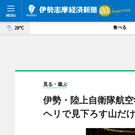
食べる
29°C
見る・遊ぶ
伊勢・陸上自衛隊航空
ヘリで見下ろす山だ