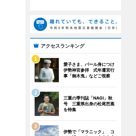
アクセスランキング
愛子さま、パール身につけ
伊勢神宮参拝 式年遷宮行
事「御木曳」などご視察
三重の季刊誌「NAGI」秋
号 三重県出身の松尾芭蕉
を特集
伊勢で「マラニック」 コ