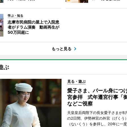
学ぶ・知る
志摩市民病院の屋上で入院患
者がドラム演奏 動画再生が
50万回超に
もっと見る
遊ぶ
見る・遊ぶ
愛子さま、パール身につ
宮参拝 式年遷宮行事「
などご視察
天皇皇后両陛下の長女愛子さまが8月
の2日間、伊勢神宮の外宮（げくう
（ないくう）を参拝し、20年に一