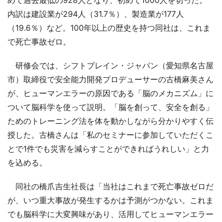
めて過去最低の928人となり、初めて1000人を切った。
内訳は建設業が294人（31.7％）、製造業が177人
（19.6％）など。100年以上の歴史を持つ同社は、これま
で死亡事故ゼロ。
研修会では、シフトブレイン・ジャパン（愛知県名古屋
市）取締役で安全能力開発プロデューサーの古橋麻美さん
が、ヒューマンエラーの原因である「脳のメカニズム」に
ついて脳科学を使って説明。「脳を創って、安全を創る」
ためのトレーニング法を体を動かしながら分かりやすく伝
授した。古橋さんは「私のセミナーに参加していただくこ
とで1件でも災害を減らすことができればうれしい」と力
を込める。
同社の橋爪吉生社長は「当社はこれまで死亡事故ゼロだ
が、いつ重大事故が発生するかは予測がつかない。これま
でも脳科学に大変興味があり、活用してヒューマンエラー