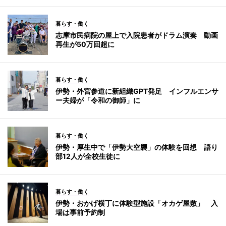
暮らす・働く
志摩市民病院の屋上で入院患者がドラム演奏 動画
再生が50万回超に
暮らす・働く
伊勢・外宮参道に新組織GPT発足 インフルエンサ
ー夫婦が「令和の御師」に
暮らす・働く
伊勢・厚生中で「伊勢大空襲」の体験を回想 語り
部12人が全校生徒に
暮らす・働く
伊勢・おかげ横丁に体験型施設「オカゲ屋敷」 入
場は事前予約制