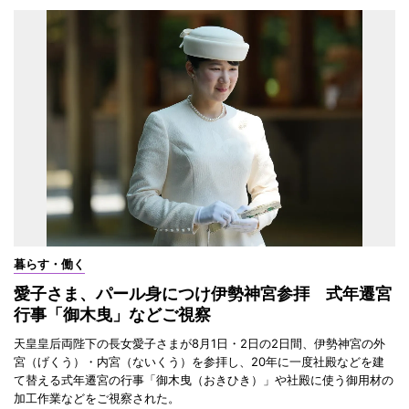
暮らす・働く
愛子さま、パール身につけ伊勢神宮参拝 式年遷宮
行事「御木曳」などご視察
天皇皇后両陛下の長女愛子さまが8月1日・2日の2日間、伊勢神宮の外
宮（げくう）・内宮（ないくう）を参拝し、20年に一度社殿などを建
て替える式年遷宮の行事「御木曳（おきひき）」や社殿に使う御用材の
加工作業などをご視察された。