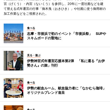
宮（げくう）・内宮（ないくう）を参拝し、20年に一度社殿などを建
て替える式年遷宮の行事「御木曳（おきひき）」や社殿に使う御用材の
加工作業などをご視察された。
食べる
志摩・市後浜で初のイベント「市後浜祭」 SUPや
スキムボードの聖地に
見る・遊ぶ
伊勢神宮式年遷宮応援本第2弾 「私に還る『お伊
勢さん』の旅」刊行
食べる
伊勢の献血ルーム、献血協力者に「なかむら珈琲」
オリジナルブレンド進呈
食べる