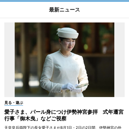
最新ニュース
見る・遊ぶ
愛子さま、パール身につけ伊勢神宮参拝 式年遷宮
行事「御木曳」などご視察
天皇皇后両陛下の長女愛子さまが8月1日・2日の2日間、伊勢神宮の外