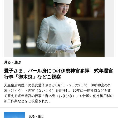
見る・遊ぶ
愛子さま、パール身につけ伊勢神宮参拝 式年遷宮
行事「御木曳」などご視察
天皇皇后両陛下の長女愛子さまが8月1日・2日の2日間、伊勢神宮の外
宮（げくう）・内宮（ないくう）を参拝し、20年に一度社殿などを建
て替える式年遷宮の行事「御木曳（おきひき）」や社殿に使う御用材の
加工作業などをご視察された。
見る・遊ぶ