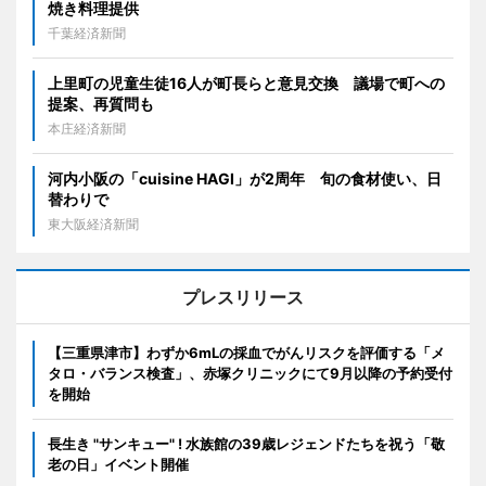
焼き料理提供
千葉経済新聞
上里町の児童生徒16人が町長らと意見交換 議場で町への
提案、再質問も
本庄経済新聞
河内小阪の「cuisine HAGI」が2周年 旬の食材使い、日
替わりで
東大阪経済新聞
プレスリリース
【三重県津市】わずか6mLの採血でがんリスクを評価する「メ
タロ・バランス検査」、赤塚クリニックにて9月以降の予約受付
を開始
長生き "サンキュー" ! 水族館の39歳レジェンドたちを祝う「敬
老の日」イベント開催