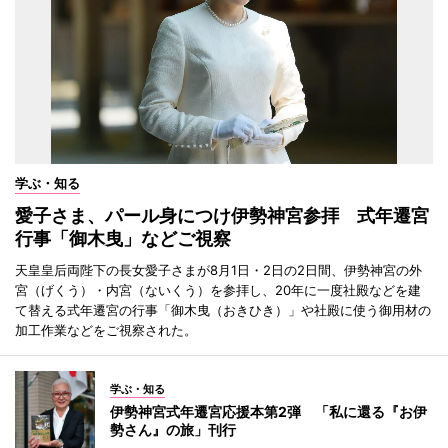
学ぶ・知る
愛子さま、パール身につけ伊勢神宮参拝 式年遷宮
行事「御木曳」などご視察
天皇皇后両陛下の長女愛子さまが8月1日・2日の2日間、伊勢神宮の外
宮（げくう）・内宮（ないくう）を参拝し、20年に一度社殿などを建
て替える式年遷宮の行事「御木曳（おきひき）」や社殿に使う御用材の
加工作業などをご視察された。
学ぶ・知る
伊勢神宮式年遷宮応援本第2弾 「私に還る『お伊
勢さん』の旅」刊行