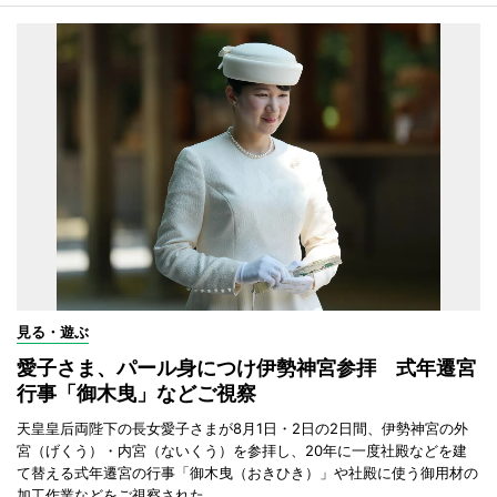
見る・遊ぶ
愛子さま、パール身につけ伊勢神宮参拝 式年遷宮
行事「御木曳」などご視察
天皇皇后両陛下の長女愛子さまが8月1日・2日の2日間、伊勢神宮の外
宮（げくう）・内宮（ないくう）を参拝し、20年に一度社殿などを建
て替える式年遷宮の行事「御木曳（おきひき）」や社殿に使う御用材の
加工作業などをご視察された。