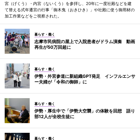
宮（げくう）・内宮（ないくう）を参拝し、20年に一度社殿などを建
て替える式年遷宮の行事「御木曳（おきひき）」や社殿に使う御用材の
加工作業などをご視察された。
暮らす・働く
志摩市民病院の屋上で入院患者がドラム演奏 動画
再生が50万回超に
暮らす・働く
伊勢・外宮参道に新組織GPT発足 インフルエンサ
ー夫婦が「令和の御師」に
暮らす・働く
伊勢・厚生中で「伊勢大空襲」の体験を回想 語り
部12人が全校生徒に
暮らす・働く