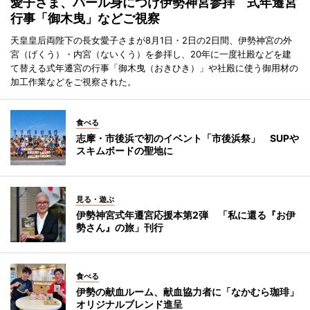
愛子さま、パール身につけ伊勢神宮参拝 式年遷宮
行事「御木曳」などご視察
天皇皇后両陛下の長女愛子さまが8月1日・2日の2日間、伊勢神宮の外
宮（げくう）・内宮（ないくう）を参拝し、20年に一度社殿などを建
て替える式年遷宮の行事「御木曳（おきひき）」や社殿に使う御用材の
加工作業などをご視察された。
食べる
志摩・市後浜で初のイベント「市後浜祭」 SUPや
スキムボードの聖地に
見る・遊ぶ
伊勢神宮式年遷宮応援本第2弾 「私に還る『お伊
勢さん』の旅」刊行
食べる
伊勢の献血ルーム、献血協力者に「なかむら珈琲」
オリジナルブレンド進呈