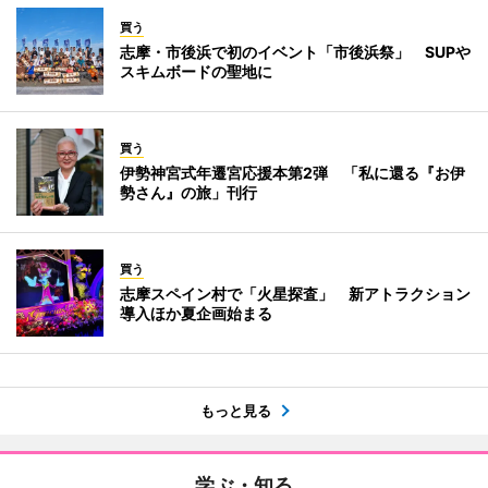
買う
志摩・市後浜で初のイベント「市後浜祭」 SUPや
スキムボードの聖地に
買う
伊勢神宮式年遷宮応援本第2弾 「私に還る『お伊
勢さん』の旅」刊行
買う
志摩スペイン村で「火星探査」 新アトラクション
導入ほか夏企画始まる
もっと見る
学ぶ・知る