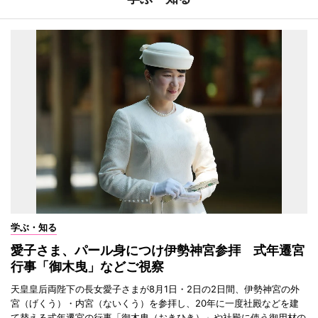
学ぶ・知る
愛子さま、パール身につけ伊勢神宮参拝 式年遷宮
行事「御木曳」などご視察
天皇皇后両陛下の長女愛子さまが8月1日・2日の2日間、伊勢神宮の外
宮（げくう）・内宮（ないくう）を参拝し、20年に一度社殿などを建
て替える式年遷宮の行事「御木曳（おきひき）」や社殿に使う御用材の