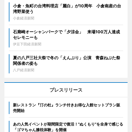
小倉・魚町の台湾料理店「麗白」が10周年 小倉南産の台
湾野菜使う
小倉経済新聞
石廊崎オーシャンパークで「夕涼会」 来場100万人達成
セレモニーも
伊豆下田経済新聞
夏の八戸三社大祭で冬の「えんぶり」公演 青森ねぶた祭
関係者の姿も
八戸経済新聞
プレスリリース
新レストラン『汀の杜』ランチ付きお得な入館セットプラン販
売開始
あの人気イベントが期間限定で復活！"ぬくもり"を全身で感じる
「ゴマちゃん膝枕体験」を開催