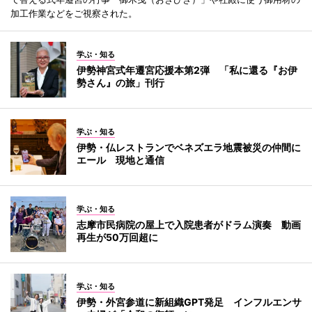
加工作業などをご視察された。
学ぶ・知る
伊勢神宮式年遷宮応援本第2弾 「私に還る『お伊
勢さん』の旅」刊行
学ぶ・知る
伊勢・仏レストランでベネズエラ地震被災の仲間に
エール 現地と通信
学ぶ・知る
志摩市民病院の屋上で入院患者がドラム演奏 動画
再生が50万回超に
学ぶ・知る
伊勢・外宮参道に新組織GPT発足 インフルエンサ