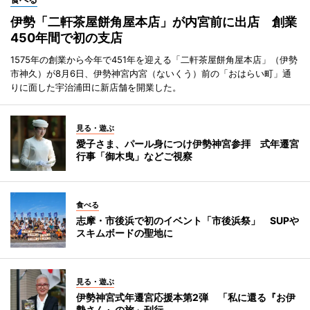
伊勢「二軒茶屋餅角屋本店」が内宮前に出店 創業
450年間で初の支店
1575年の創業から今年で451年を迎える「二軒茶屋餅角屋本店」（伊勢
市神久）が8月6日、伊勢神宮内宮（ないくう）前の「おはらい町」通
りに面した宇治浦田に新店舗を開業した。
見る・遊ぶ
愛子さま、パール身につけ伊勢神宮参拝 式年遷宮
行事「御木曳」などご視察
食べる
志摩・市後浜で初のイベント「市後浜祭」 SUPや
スキムボードの聖地に
見る・遊ぶ
伊勢神宮式年遷宮応援本第2弾 「私に還る『お伊
勢さん』の旅」刊行