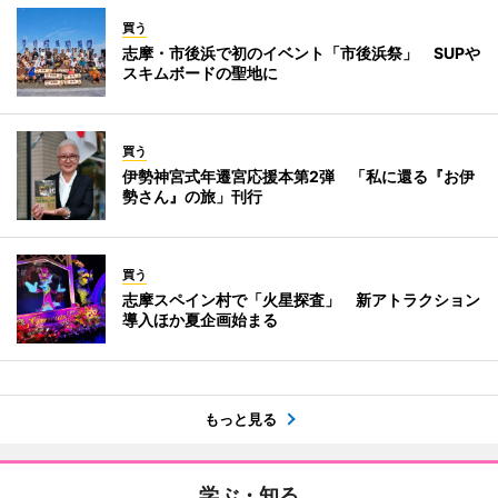
買う
志摩・市後浜で初のイベント「市後浜祭」 SUPや
スキムボードの聖地に
買う
伊勢神宮式年遷宮応援本第2弾 「私に還る『お伊
勢さん』の旅」刊行
買う
志摩スペイン村で「火星探査」 新アトラクション
導入ほか夏企画始まる
もっと見る
学ぶ・知る