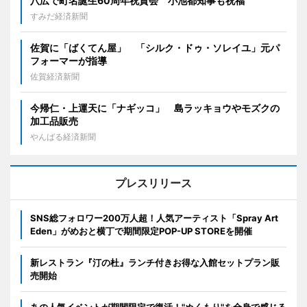
八広で町名誕生60周年祝賀会 小池都知事も祝福
すみだ経済新聞
佐賀に「ばくてん屋」 「シルク・ドゥ・ソレイユ」元パ
フォーマーが指導
佐賀経済新聞
今帰仁・上運天に「ナギッコ」 島ラッキョウやモズクの
加工品販売
やんばる経済新聞
プレスリリース
SNS総フォロワー200万人超！人気アーティスト「Spray Art
Eden」がめおと横丁で期間限定POP-UP STOREを開催
新レストラン『汀の杜』ランチ付きお得な入館セットプラン販
売開始