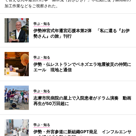
加工作業などをご視察された。
学ぶ・知る
伊勢神宮式年遷宮応援本第2弾 「私に還る『お伊
勢さん』の旅」刊行
学ぶ・知る
伊勢・仏レストランでベネズエラ地震被災の仲間に
エール 現地と通信
学ぶ・知る
志摩市民病院の屋上で入院患者がドラム演奏 動画
再生が50万回超に
学ぶ・知る
伊勢・外宮参道に新組織GPT発足 インフルエンサ