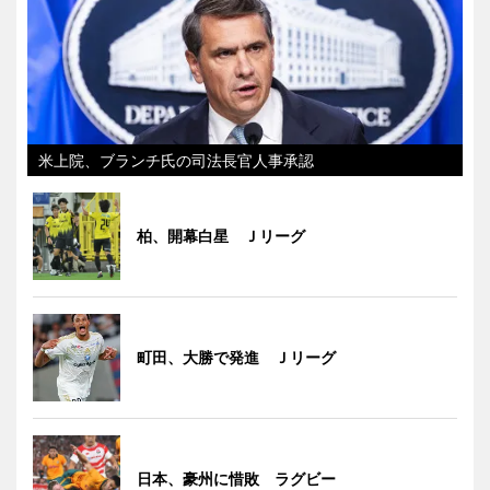
米上院、ブランチ氏の司法長官人事承認
柏、開幕白星 Ｊリーグ
町田、大勝で発進 Ｊリーグ
日本、豪州に惜敗 ラグビー