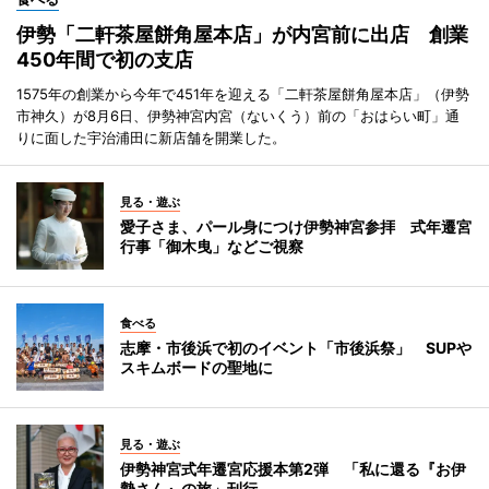
伊勢「二軒茶屋餅角屋本店」が内宮前に出店 創業
450年間で初の支店
1575年の創業から今年で451年を迎える「二軒茶屋餅角屋本店」（伊勢
市神久）が8月6日、伊勢神宮内宮（ないくう）前の「おはらい町」通
りに面した宇治浦田に新店舗を開業した。
見る・遊ぶ
愛子さま、パール身につけ伊勢神宮参拝 式年遷宮
行事「御木曳」などご視察
食べる
志摩・市後浜で初のイベント「市後浜祭」 SUPや
スキムボードの聖地に
見る・遊ぶ
伊勢神宮式年遷宮応援本第2弾 「私に還る『お伊
勢さん』の旅」刊行