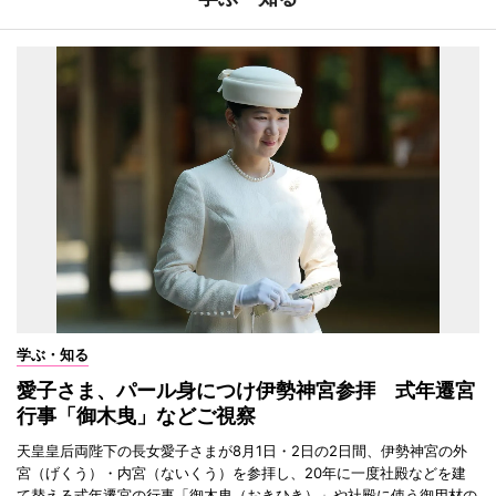
学ぶ・知る
愛子さま、パール身につけ伊勢神宮参拝 式年遷宮
行事「御木曳」などご視察
天皇皇后両陛下の長女愛子さまが8月1日・2日の2日間、伊勢神宮の外
宮（げくう）・内宮（ないくう）を参拝し、20年に一度社殿などを建
て替える式年遷宮の行事「御木曳（おきひき）」や社殿に使う御用材の