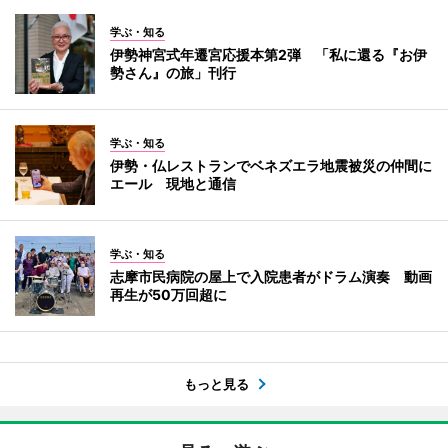
学ぶ・知る
伊勢神宮式年遷宮応援本第2弾 「私に還る『お伊
勢さん』の旅」刊行
学ぶ・知る
伊勢・仏レストランでベネズエラ地震被災の仲間に
エール 現地と通信
学ぶ・知る
志摩市民病院の屋上で入院患者がドラム演奏 動画
再生が50万回超に
もっと見る