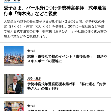
愛子さま、パール身につけ伊勢神宮参拝 式年遷宮
行事「御木曳」などご視察
天皇皇后両陛下の長女愛子さまが8月1日・2日の2日間、伊勢神宮の外
宮（げくう）・内宮（ないくう）を参拝し、20年に一度社殿などを建
て替える式年遷宮の行事「御木曳（おきひき）」や社殿に使う御用材の
加工作業などをご視察された。
食べる
志摩・市後浜で初のイベント「市後浜祭」 SUPや
スキムボードの聖地に
見る・遊ぶ
伊勢神宮式年遷宮応援本第2弾 「私に還る『お伊
勢さん』の旅」刊行
食べる