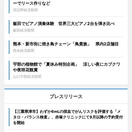
ーでリース作りなど
習志野経済新聞
飯田でピアノ演奏体験 世界三大ピアノ2台を弾き比べ
飯田経済新聞
熊本・新市街に焼き鳥チェーン「鳥貴族」 県内2店舗目
熊本経済新聞
宇部の植物館で「夏休み特別企画」 涼しい夜にカブクワ
や夜咲花観賞
山口宇部経済新聞
プレスリリース
【三重県津市】わずか6mLの採血でがんリスクを評価する「メ
タロ・バランス検査」、赤塚クリニックにて9月以降の予約受付
を開始