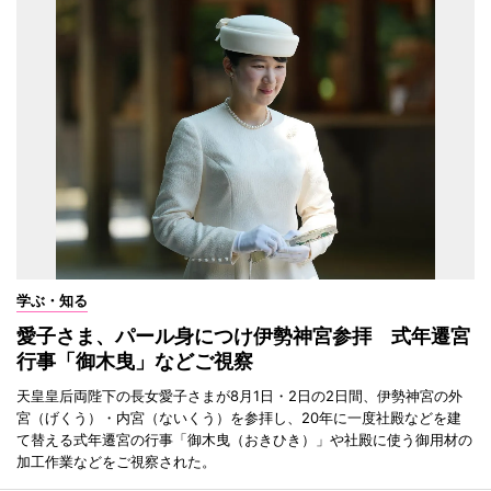
学ぶ・知る
愛子さま、パール身につけ伊勢神宮参拝 式年遷宮
行事「御木曳」などご視察
天皇皇后両陛下の長女愛子さまが8月1日・2日の2日間、伊勢神宮の外
宮（げくう）・内宮（ないくう）を参拝し、20年に一度社殿などを建
て替える式年遷宮の行事「御木曳（おきひき）」や社殿に使う御用材の
加工作業などをご視察された。