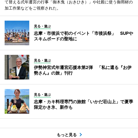
て替える式年遷宮の行事「御木曳（おきひき）」や社殿に使う御用材の
加工作業などをご視察された。
見る・遊ぶ
志摩・市後浜で初のイベント「市後浜祭」 SUPや
スキムボードの聖地に
見る・遊ぶ
伊勢神宮式年遷宮応援本第2弾 「私に還る『お伊
勢さん』の旅」刊行
見る・遊ぶ
志摩・カキ料理専門の旅館「いかだ荘山上」で夏季
限定かき氷、新作も
もっと見る