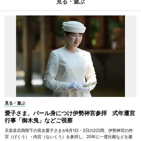
見る・遊ぶ
見る・遊ぶ
愛子さま、パール身につけ伊勢神宮参拝 式年遷宮
行事「御木曳」などご視察
天皇皇后両陛下の長女愛子さまが8月1日・2日の2日間、伊勢神宮の外
宮（げくう）・内宮（ないくう）を参拝し、20年に一度社殿などを建