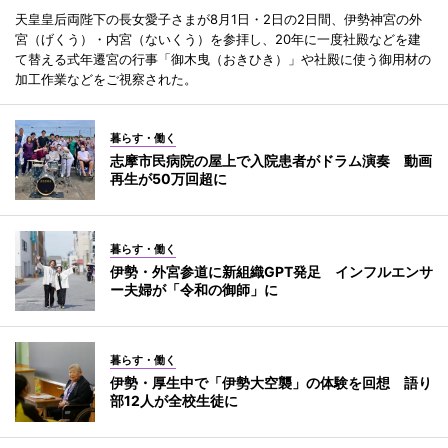
天皇皇后両陛下の長女愛子さまが8月1日・2日の2日間、伊勢神宮の外
宮（げくう）・内宮（ないくう）を参拝し、20年に一度社殿などを建
て替える式年遷宮の行事「御木曳（おきひき）」や社殿に使う御用材の
加工作業などをご視察された。
暮らす・働く
志摩市民病院の屋上で入院患者がドラム演奏 動画
再生が50万回超に
暮らす・働く
伊勢・外宮参道に新組織GPT発足 インフルエンサ
ー夫婦が「令和の御師」に
暮らす・働く
伊勢・厚生中で「伊勢大空襲」の体験を回想 語り
部12人が全校生徒に