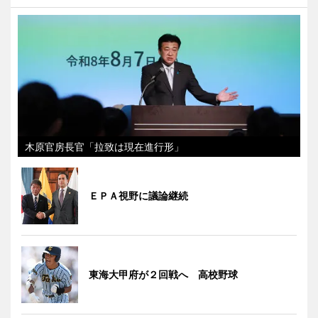
木原官房長官「拉致は現在進行形」
ＥＰＡ視野に議論継続
東海大甲府が２回戦へ 高校野球