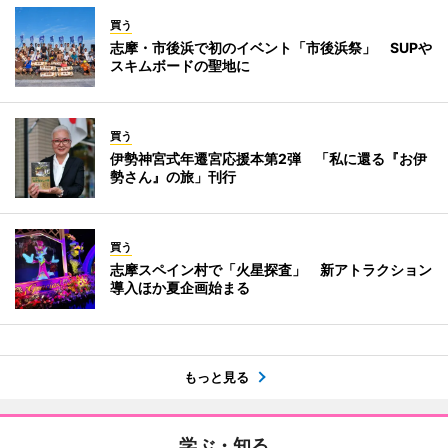
買う
志摩・市後浜で初のイベント「市後浜祭」 SUPや
スキムボードの聖地に
買う
伊勢神宮式年遷宮応援本第2弾 「私に還る『お伊
勢さん』の旅」刊行
買う
志摩スペイン村で「火星探査」 新アトラクション
導入ほか夏企画始まる
もっと見る
学ぶ・知る