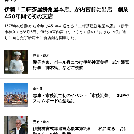
伊勢「二軒茶屋餅角屋本店」が内宮前に出店 創業
450年間で初の支店
1575年の創業から今年で451年を迎える「二軒茶屋餅角屋本店」（伊勢
市神久）が8月6日、伊勢神宮内宮（ないくう）前の「おはらい町」通
りに面した宇治浦田に新店舗を開業した。
見る・遊ぶ
愛子さま、パール身につけ伊勢神宮参拝 式年遷宮
行事「御木曳」などご視察
食べる
志摩・市後浜で初のイベント「市後浜祭」 SUPや
スキムボードの聖地に
見る・遊ぶ
伊勢神宮式年遷宮応援本第2弾 「私に還る『お伊
勢さん』の旅」刊行