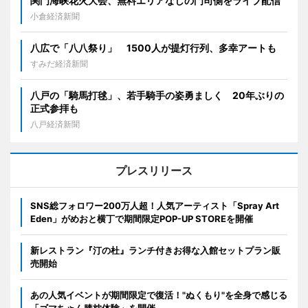
関門海峡花火大会、無料エリアなしの門司側をライブ配信
小倉経済新聞
八広で「八八祭り」 1500人が提灯行列、多幸アートも
すみだ経済新聞
八戸の「騎馬打毬」、若手騎手の姿勇ましく 20年ぶりの
正式参拝も
八戸経済新聞
プレスリリース
SNS総フォロワー200万人超！人気アーティスト「Spray Art
Eden」がめおと横丁で期間限定POP-UP STOREを開催
新レストラン『汀の杜』ランチ付きお得な入館セットプラン販
売開始
あの人気イベントが期間限定で復活！"ぬくもり"を全身で感じる