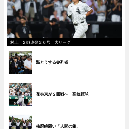
村上、２戦連発２６号 大リーグ
黙とうする参列者
花巻東が２回戦へ 高校野球
核廃絶願い「人間の鎖」