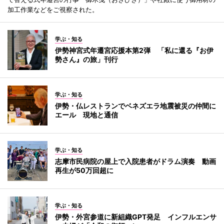
加工作業などをご視察された。
学ぶ・知る
伊勢神宮式年遷宮応援本第2弾 「私に還る『お伊
勢さん』の旅」刊行
学ぶ・知る
伊勢・仏レストランでベネズエラ地震被災の仲間に
エール 現地と通信
学ぶ・知る
志摩市民病院の屋上で入院患者がドラム演奏 動画
再生が50万回超に
学ぶ・知る
伊勢・外宮参道に新組織GPT発足 インフルエンサ