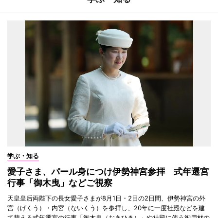
学ぶ・知る
愛子さま、パール身につけ伊勢神宮参拝 式年遷宮
行事「御木曳」などご視察
天皇皇后両陛下の長女愛子さまが8月1日・2日の2日間、伊勢神宮の外
宮（げくう）・内宮（ないくう）を参拝し、20年に一度社殿などを建
て替える式年遷宮の行事「御木曳（おきひき）」や社殿に使う御用材の