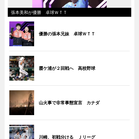
張本美和が優勝 卓球ＷＴＴ
優勝の張本兄妹 卓球ＷＴＴ
霞ケ浦が２回戦へ 高校野球
山火事で非常事態宣言 カナダ
川崎、初戦分ける Ｊリーグ