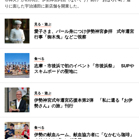
りに面した宇治浦田に新店舗を開業した。
見る・遊ぶ
愛子さま、パール身につけ伊勢神宮参拝 式年遷宮
行事「御木曳」などご視察
食べる
志摩・市後浜で初のイベント「市後浜祭」 SUPや
スキムボードの聖地に
見る・遊ぶ
伊勢神宮式年遷宮応援本第2弾 「私に還る『お伊
勢さん』の旅」刊行
食べる
伊勢の献血ルーム、献血協力者に「なかむら珈琲」