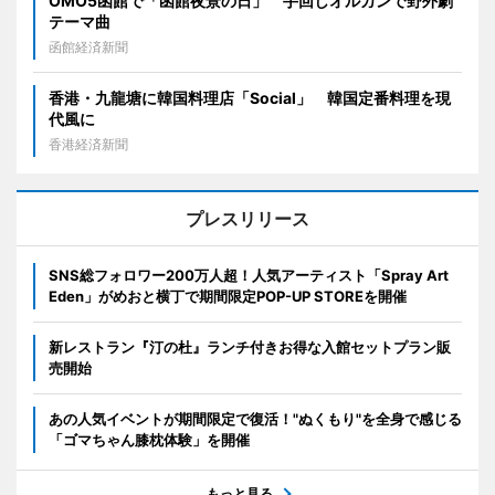
OMO5函館で「函館夜景の日」 手回しオルガンで野外劇
テーマ曲
函館経済新聞
香港・九龍塘に韓国料理店「Social」 韓国定番料理を現
代風に
香港経済新聞
プレスリリース
SNS総フォロワー200万人超！人気アーティスト「Spray Art
Eden」がめおと横丁で期間限定POP-UP STOREを開催
新レストラン『汀の杜』ランチ付きお得な入館セットプラン販
売開始
あの人気イベントが期間限定で復活！"ぬくもり"を全身で感じる
「ゴマちゃん膝枕体験」を開催
もっと見る