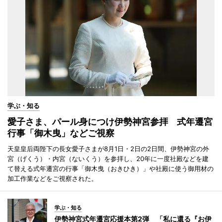
学ぶ・知る
愛子さま、パール身につけ伊勢神宮参拝 式年遷宮
行事「御木曳」などご視察
天皇皇后両陛下の長女愛子さまが8月1日・2日の2日間、伊勢神宮の外
宮（げくう）・内宮（ないくう）を参拝し、20年に一度社殿などを建
て替える式年遷宮の行事「御木曳（おきひき）」や社殿に使う御用材の
加工作業などをご視察された。
学ぶ・知る
伊勢神宮式年遷宮応援本第2弾 「私に還る『お伊