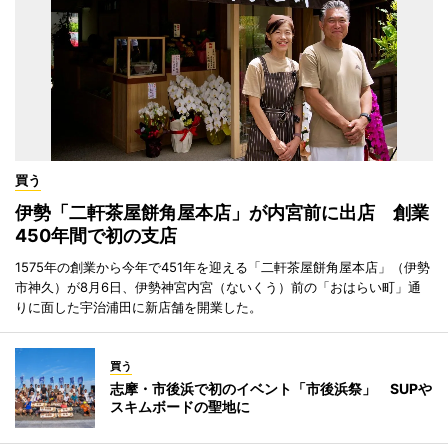
買う
伊勢「二軒茶屋餅角屋本店」が内宮前に出店 創業
450年間で初の支店
1575年の創業から今年で451年を迎える「二軒茶屋餅角屋本店」（伊勢
市神久）が8月6日、伊勢神宮内宮（ないくう）前の「おはらい町」通
りに面した宇治浦田に新店舗を開業した。
買う
志摩・市後浜で初のイベント「市後浜祭」 SUPや
スキムボードの聖地に