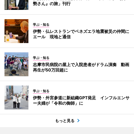
勢さん』の旅」刊行
学ぶ・知る
伊勢・仏レストランでベネズエラ地震被災の仲間に
エール 現地と通信
学ぶ・知る
志摩市民病院の屋上で入院患者がドラム演奏 動画
再生が50万回超に
学ぶ・知る
伊勢・外宮参道に新組織GPT発足 インフルエンサ
ー夫婦が「令和の御師」に
もっと見る