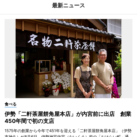
最新ニュース
食べる
伊勢「二軒茶屋餅角屋本店」が内宮前に出店 創業
450年間で初の支店
1575年の創業から今年で451年を迎える「二軒茶屋餅角屋本店」（伊勢
市神久）が8月6日、伊勢神宮内宮（ないくう）前の「おはらい町」通