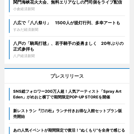
関門海峡花火大会、無料エリアなしの門司側をライブ配信
小倉経済新聞
八広で「八八祭り」 1500人が提灯行列、多幸アートも
すみだ経済新聞
八戸の「騎馬打毬」、若手騎手の姿勇ましく 20年ぶりの
正式参拝も
八戸経済新聞
プレスリリース
SNS総フォロワー200万人超！人気アーティスト「Spray Art
Eden」がめおと横丁で期間限定POP-UP STOREを開催
新レストラン『汀の杜』ランチ付きお得な入館セットプラン販
売開始
あの人気イベントが期間限定で復活！"ぬくもり"を全身で感じる