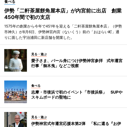
食べる
伊勢「二軒茶屋餅角屋本店」が内宮前に出店 創業
450年間で初の支店
1575年の創業から今年で451年を迎える「二軒茶屋餅角屋本店」（伊勢
市神久）が8月6日、伊勢神宮内宮（ないくう）前の「おはらい町」通
りに面した宇治浦田に新店舗を開業した。
見る・遊ぶ
愛子さま、パール身につけ伊勢神宮参拝 式年遷宮
行事「御木曳」などご視察
食べる
志摩・市後浜で初のイベント「市後浜祭」 SUPや
スキムボードの聖地に
見る・遊ぶ
伊勢神宮式年遷宮応援本第2弾 「私に還る『お伊