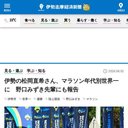
33°C
食べる
見る・遊ぶ
買う
暮らす・働く
学ぶ・知る
見る・遊ぶ
学ぶ・知る
2026.06.02
伊勢の松岡直希さん、マラソン年代別世界一
に 野口みずき先輩にも報告
伊勢市
世界一
優勝
陸上競技
野口みずき
マラソン