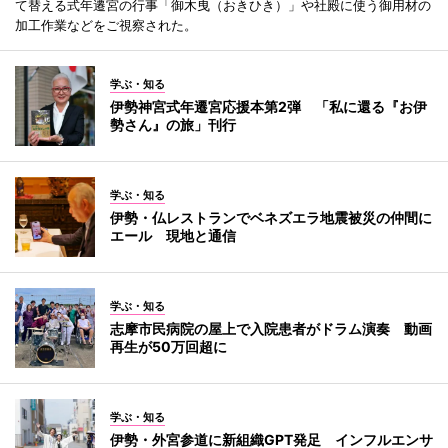
て替える式年遷宮の行事「御木曳（おきひき）」や社殿に使う御用材の
加工作業などをご視察された。
学ぶ・知る
伊勢神宮式年遷宮応援本第2弾 「私に還る『お伊
勢さん』の旅」刊行
学ぶ・知る
伊勢・仏レストランでベネズエラ地震被災の仲間に
エール 現地と通信
学ぶ・知る
志摩市民病院の屋上で入院患者がドラム演奏 動画
再生が50万回超に
学ぶ・知る
伊勢・外宮参道に新組織GPT発足 インフルエンサ