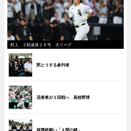
村上、２戦連発２６号 大リーグ
黙とうする参列者
花巻東が２回戦へ 高校野球
核廃絶願い「人間の鎖」