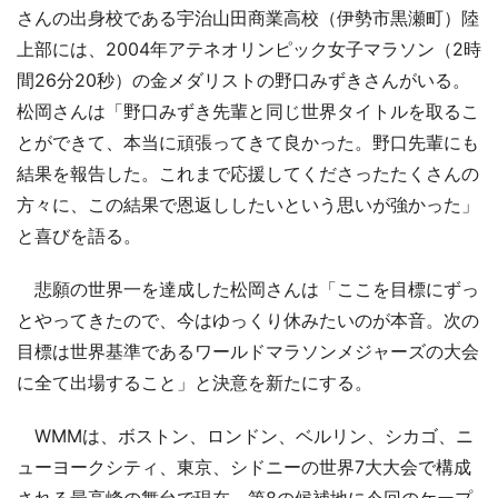
さんの出身校である宇治山田商業高校（伊勢市黒瀬町）陸
上部には、2004年アテネオリンピック女子マラソン（2時
間26分20秒）の金メダリストの野口みずきさんがいる。
松岡さんは「野口みずき先輩と同じ世界タイトルを取るこ
とができて、本当に頑張ってきて良かった。野口先輩にも
結果を報告した。これまで応援してくださったたくさんの
方々に、この結果で恩返ししたいという思いが強かった」
と喜びを語る。
悲願の世界一を達成した松岡さんは「ここを目標にずっ
とやってきたので、今はゆっくり休みたいのが本音。次の
目標は世界基準であるワールドマラソンメジャーズの大会
に全て出場すること」と決意を新たにする。
WMMは、ボストン、ロンドン、ベルリン、シカゴ、ニ
ューヨークシティ、東京、シドニーの世界7大大会で構成
される最高峰の舞台で現在、第8の候補地に今回のケープ