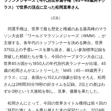
ラソンメジャーズで年代別世界選手権（45～49歳男子ク
ラス）で世界の頂点に立った松岡直希さん
［広告］
同選手権は、世界で最も歴史と権威のある最高峰のマラ
ソン大会群「ワールドマラソンメジャーズ（WMM）」が
主催する、各年代のトップランナーを決める舞台。世界
375以上の予選レースを勝ち抜き、厳しい参加標準記録を
突破した精鋭たちが集う。今回のケープタウン大会には、
世界85カ国から1850人の年代別代表ランナーが出場。45
歳の松岡さんがエントリーした「M45（45～49歳男子）
クラス」には、各国から152人の強豪が顔をそろえ、松岡
さんは2時間30分19秒の好タイムを記録。2位との差はわ
ずか3秒という大激戦を制し、見事、優勝を果たした。
松岡さんにとって、今回の世界タイトル獲得は前々回の
「猛烈な悔しさ」を乗り越えた末の栄冠だった。2024年