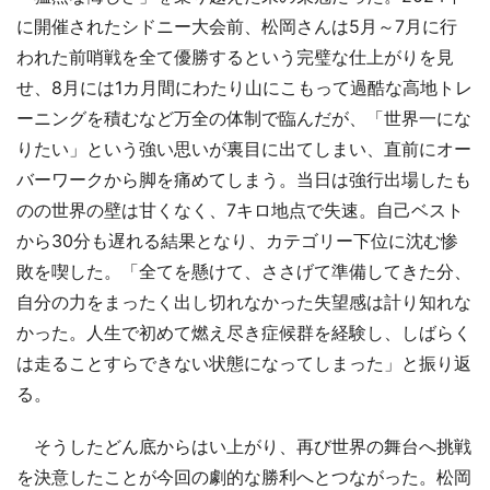
に開催されたシドニー大会前、松岡さんは5月～7月に行
われた前哨戦を全て優勝するという完璧な仕上がりを見
せ、8月には1カ月間にわたり山にこもって過酷な高地トレ
ーニングを積むなど万全の体制で臨んだが、「世界一にな
りたい」という強い思いが裏目に出てしまい、直前にオー
バーワークから脚を痛めてしまう。当日は強行出場したも
のの世界の壁は甘くなく、7キロ地点で失速。自己ベスト
から30分も遅れる結果となり、カテゴリー下位に沈む惨
敗を喫した。「全てを懸けて、ささげて準備してきた分、
自分の力をまったく出し切れなかった失望感は計り知れな
かった。人生で初めて燃え尽き症候群を経験し、しばらく
は走ることすらできない状態になってしまった」と振り返
る。
そうしたどん底からはい上がり、再び世界の舞台へ挑戦
を決意したことが今回の劇的な勝利へとつながった。松岡