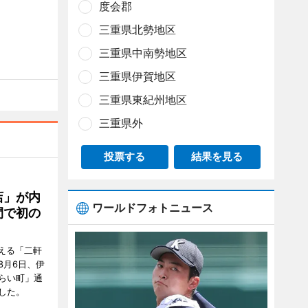
度会郡
三重県北勢地区
三重県中南勢地区
三重県伊賀地区
三重県東紀州地区
三重県外
投票する
結果を見る
店」が内
ワールドフォトニュース
間で初の
迎える「二軒
8月6日、伊
らい町」通
した。