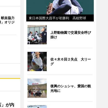
、献血協力
東日本国際大昌平が初勝利 高校野球
琲」オリジ
上野動物園で交通安全呼び
掛け
佐々木６回２失点 大リー
グ
復興のシュシャ、愛国の観
光地に
店」が内