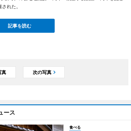
催された。
記事を読む
写真
次の写真
ュース
食べる