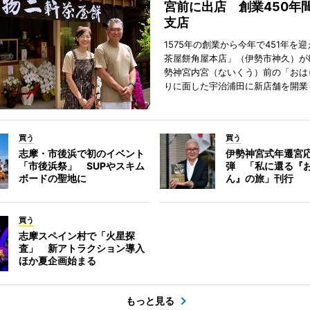
宮前に出店 創業450年
支店
1575年の創業から今年で451年を
茶屋餅角屋本店」（伊勢市神久）が
勢神宮内宮（ないくう）前の「おは
りに面した宇治浦田に新店舗を開業
買う
買う
志摩・市後浜で初のイベント
伊勢神宮式年遷宮
「市後浜祭」 SUPやスキム
弾 「私に還る『
ボードの聖地に
ん』の旅」刊行
買う
志摩スペイン村で「火星探
査」 新アトラクション導入
ほか夏企画始まる
もっと見る