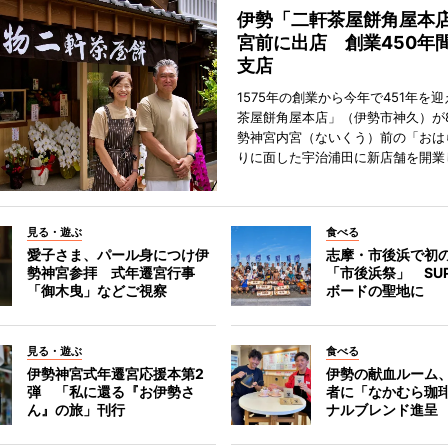
伊勢「二軒茶屋餅角屋本
宮前に出店 創業450年
支店
1575年の創業から今年で451年を
茶屋餅角屋本店」（伊勢市神久）が
勢神宮内宮（ないくう）前の「おは
りに面した宇治浦田に新店舗を開業
見る・遊ぶ
食べる
愛子さま、パール身につけ伊
志摩・市後浜で初
勢神宮参拝 式年遷宮行事
「市後浜祭」 SU
「御木曳」などご視察
ボードの聖地に
見る・遊ぶ
食べる
伊勢神宮式年遷宮応援本第2
伊勢の献血ルーム
弾 「私に還る『お伊勢さ
者に「なかむら珈
ん』の旅」刊行
ナルブレンド進呈