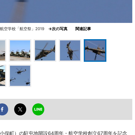
地航空学校「航空祭」2019
→次の写真
関連記事
小俣町）の駐屯地開設64周年・航空学校創立67周年を記念