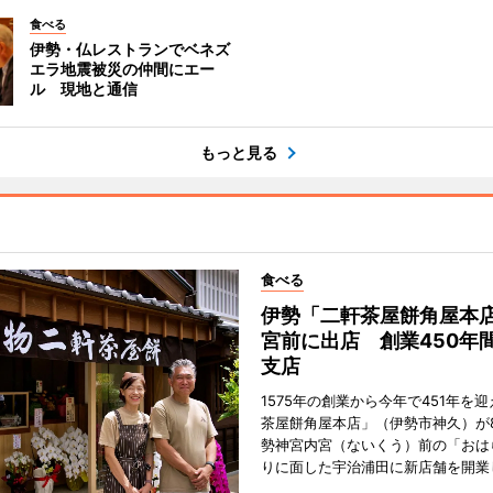
食べる
伊勢・仏レストランでベネズ
エラ地震被災の仲間にエー
ル 現地と通信
もっと見る
食べる
伊勢「二軒茶屋餅角屋本
宮前に出店 創業450年
支店
1575年の創業から今年で451年を
茶屋餅角屋本店」（伊勢市神久）が
勢神宮内宮（ないくう）前の「おは
りに面した宇治浦田に新店舗を開業