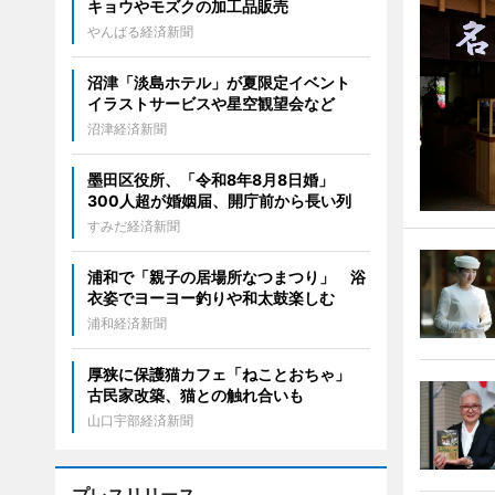
キョウやモズクの加工品販売
やんばる経済新聞
沼津「淡島ホテル」が夏限定イベント
イラストサービスや星空観望会など
沼津経済新聞
墨田区役所、「令和8年8月8日婚」
300人超が婚姻届、開庁前から長い列
すみだ経済新聞
浦和で「親子の居場所なつまつり」 浴
衣姿でヨーヨー釣りや和太鼓楽しむ
浦和経済新聞
厚狭に保護猫カフェ「ねことおちゃ」
古民家改築、猫との触れ合いも
山口宇部経済新聞