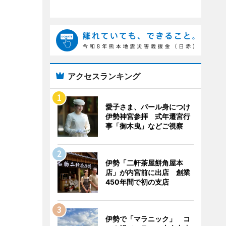
アクセスランキング
愛子さま、パール身につけ
伊勢神宮参拝 式年遷宮行
事「御木曳」などご視察
伊勢「二軒茶屋餅角屋本
店」が内宮前に出店 創業
450年間で初の支店
伊勢で「マラニック」 コ