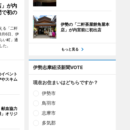
店」が内
間で初の
伊勢の「二軒茶屋餅角屋本
迎える「二軒
店」が内宮前に初出店
8月6日、伊
らい町」通
した。
もっと見る
伊勢志摩経済新聞VOTE
のイベント
Pやスキム
現在お住まいはどちらですか？
伊勢市
鳥羽市
、献血協力
志摩市
琲」オリジ
多気郡