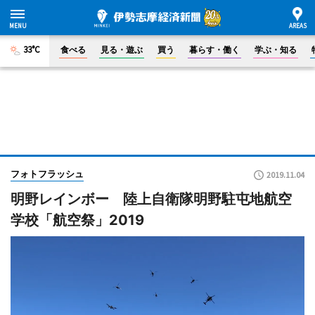
33°C
食べる
見る・遊ぶ
買う
暮らす・働く
学ぶ・知る
フォトフラッシュ
2019.11.04
明野レインボー 陸上自衛隊明野駐屯地航空
学校「航空祭」2019