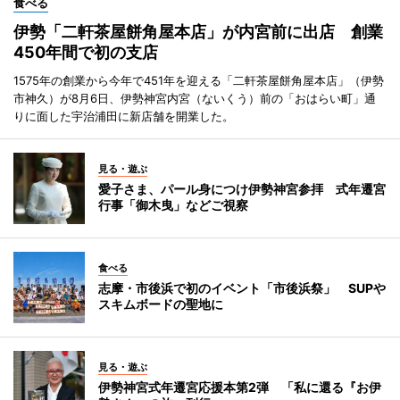
食べる
伊勢「二軒茶屋餅角屋本店」が内宮前に出店 創業
450年間で初の支店
1575年の創業から今年で451年を迎える「二軒茶屋餅角屋本店」（伊勢
市神久）が8月6日、伊勢神宮内宮（ないくう）前の「おはらい町」通
りに面した宇治浦田に新店舗を開業した。
見る・遊ぶ
愛子さま、パール身につけ伊勢神宮参拝 式年遷宮
行事「御木曳」などご視察
食べる
志摩・市後浜で初のイベント「市後浜祭」 SUPや
スキムボードの聖地に
見る・遊ぶ
伊勢神宮式年遷宮応援本第2弾 「私に還る『お伊