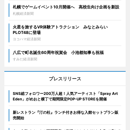
札幌でゲームイベント10月開催へ 高校生向け企画を新設
札幌経済新聞
火星を旅するVR体験アトラクション みなとみらい
PLOT48に登場
ヨコハマ経済新聞
八広で町名誕生60周年祝賀会 小池都知事も祝福
すみだ経済新聞
プレスリリース
SNS総フォロワー200万人超！人気アーティスト「Spray Art
Eden」がめおと横丁で期間限定POP-UP STOREを開催
新レストラン『汀の杜』ランチ付きお得な入館セットプラン販
売開始