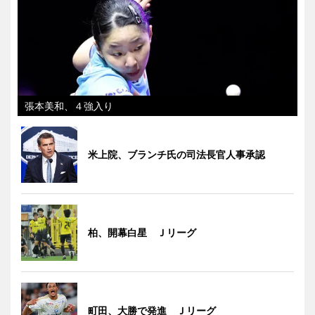
張本美和、４強入り
米上院、ブランチ氏の司法長官人事承認
柏、開幕白星 Ｊリーグ
町田、大勝で発進 Ｊリーグ