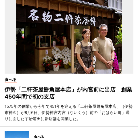
食べる
伊勢「二軒茶屋餅角屋本店」が内宮前に出店 創業
450年間で初の支店
1575年の創業から今年で451年を迎える「二軒茶屋餅角屋本店」（伊勢
市神久）が8月6日、伊勢神宮内宮（ないくう）前の「おはらい町」通
りに面した宇治浦田に新店舗を開業した。
食べる