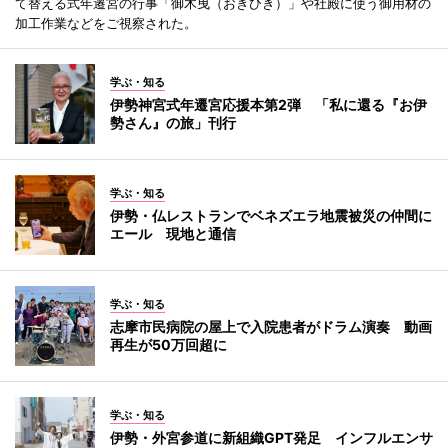
て替える式年遷宮の行事「御木曳（おきひき）」や社殿に使う御用材の
加工作業などをご視察された。
学ぶ・知る
伊勢神宮式年遷宮応援本第2弾 「私に還る『お伊
勢さん』の旅」刊行
学ぶ・知る
伊勢・仏レストランでベネズエラ地震被災の仲間に
エール 現地と通信
学ぶ・知る
志摩市民病院の屋上で入院患者がドラム演奏 動画
再生が50万回超に
学ぶ・知る
伊勢・外宮参道に新組織GPT発足 インフルエンサ