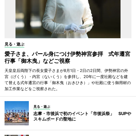
見る・遊ぶ
愛子さま、パール身につけ伊勢神宮参拝 式年遷宮
行事「御木曳」などご視察
天皇皇后両陛下の長女愛子さまが8月1日・2日の2日間、伊勢神宮の外
宮（げくう）・内宮（ないくう）を参拝し、20年に一度社殿などを建
て替える式年遷宮の行事「御木曳（おきひき）」や社殿に使う御用材の
加工作業などをご視察された。
見る・遊ぶ
志摩・市後浜で初のイベント「市後浜祭」 SUPや
スキムボードの聖地に