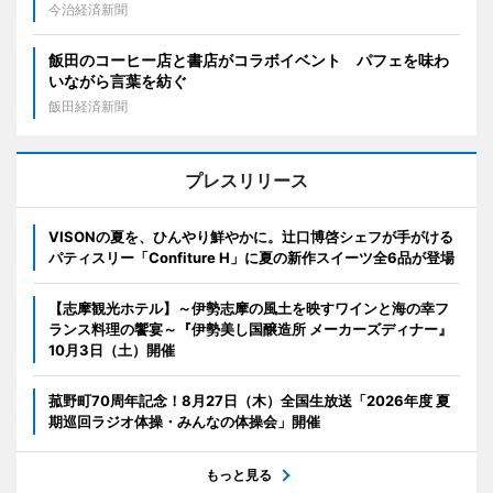
今治経済新聞
飯田のコーヒー店と書店がコラボイベント パフェを味わ
いながら言葉を紡ぐ
飯田経済新聞
プレスリリース
VISONの夏を、ひんやり鮮やかに。辻口博啓シェフが手がける
パティスリー「Confiture H」に夏の新作スイーツ全6品が登場
【志摩観光ホテル】～伊勢志摩の風土を映すワインと海の幸フ
ランス料理の饗宴～『伊勢美し国醸造所 メーカーズディナー』
10月3日（土）開催
菰野町70周年記念！8月27日（木）全国生放送「2026年度 夏
期巡回ラジオ体操・みんなの体操会」開催
もっと見る