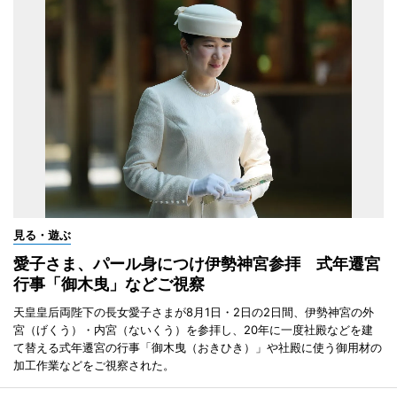
見る・遊ぶ
愛子さま、パール身につけ伊勢神宮参拝 式年遷宮
行事「御木曳」などご視察
天皇皇后両陛下の長女愛子さまが8月1日・2日の2日間、伊勢神宮の外
宮（げくう）・内宮（ないくう）を参拝し、20年に一度社殿などを建
て替える式年遷宮の行事「御木曳（おきひき）」や社殿に使う御用材の
加工作業などをご視察された。