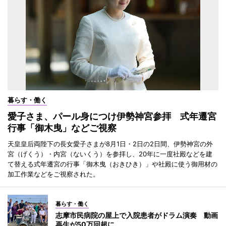
暮らす・働く
愛子さま、パール身につけ伊勢神宮参拝 式年遷宮
行事「御木曳」などご視察
天皇皇后両陛下の長女愛子さまが8月1日・2日の2日間、伊勢神宮の外
宮（げくう）・内宮（ないくう）を参拝し、20年に一度社殿などを建
て替える式年遷宮の行事「御木曳（おきひき）」や社殿に使う御用材の
加工作業などをご視察された。
暮らす・働く
志摩市民病院の屋上で入院患者がドラム演奏 動画
再生が50万回超に