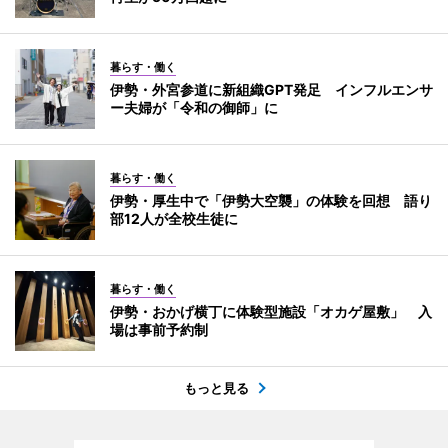
暮らす・働く
伊勢・外宮参道に新組織GPT発足 インフルエンサ
ー夫婦が「令和の御師」に
暮らす・働く
伊勢・厚生中で「伊勢大空襲」の体験を回想 語り
部12人が全校生徒に
暮らす・働く
伊勢・おかげ横丁に体験型施設「オカゲ屋敷」 入
場は事前予約制
もっと見る