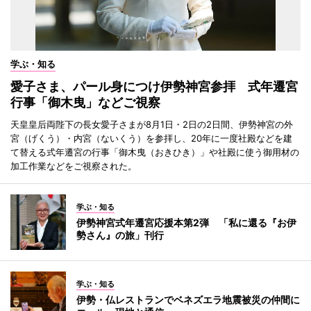
学ぶ・知る
愛子さま、パール身につけ伊勢神宮参拝 式年遷宮
行事「御木曳」などご視察
天皇皇后両陛下の長女愛子さまが8月1日・2日の2日間、伊勢神宮の外
宮（げくう）・内宮（ないくう）を参拝し、20年に一度社殿などを建
て替える式年遷宮の行事「御木曳（おきひき）」や社殿に使う御用材の
加工作業などをご視察された。
学ぶ・知る
伊勢神宮式年遷宮応援本第2弾 「私に還る『お伊
勢さん』の旅」刊行
学ぶ・知る
伊勢・仏レストランでベネズエラ地震被災の仲間に