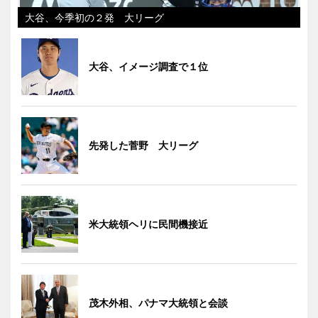
大谷、今季初の２発 大リーグ
大谷、イメージ調査で１位
先発した菅野 大リーグ
米大統領ヘリに民間機接近
茂木外相、パナマ大統領と会談