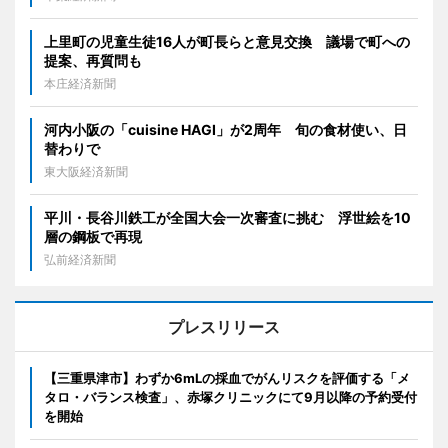
上里町の児童生徒16人が町長らと意見交換 議場で町への
提案、再質問も
本庄経済新聞
河内小阪の「cuisine HAGI」が2周年 旬の食材使い、日
替わりで
東大阪経済新聞
平川・長谷川鉄工が全国大会一次審査に挑む 浮世絵を10
層の鋼板で再現
弘前経済新聞
プレスリリース
【三重県津市】わずか6mLの採血でがんリスクを評価する「メ
タロ・バランス検査」、赤塚クリニックにて9月以降の予約受付
を開始