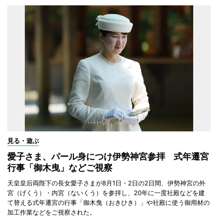
見る・遊ぶ
愛子さま、パール身につけ伊勢神宮参拝 式年遷宮
行事「御木曳」などご視察
天皇皇后両陛下の長女愛子さまが8月1日・2日の2日間、伊勢神宮の外
宮（げくう）・内宮（ないくう）を参拝し、20年に一度社殿などを建
て替える式年遷宮の行事「御木曳（おきひき）」や社殿に使う御用材の
加工作業などをご視察された。