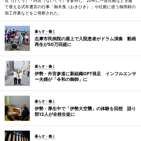
宮（げくう）・内宮（ないくう）を参拝し、20年に一度社殿などを建
て替える式年遷宮の行事「御木曳（おきひき）」や社殿に使う御用材の
加工作業などをご視察された。
暮らす・働く
志摩市民病院の屋上で入院患者がドラム演奏 動画
再生が50万回超に
暮らす・働く
伊勢・外宮参道に新組織GPT発足 インフルエンサ
ー夫婦が「令和の御師」に
暮らす・働く
伊勢・厚生中で「伊勢大空襲」の体験を回想 語り
部12人が全校生徒に
暮らす・働く