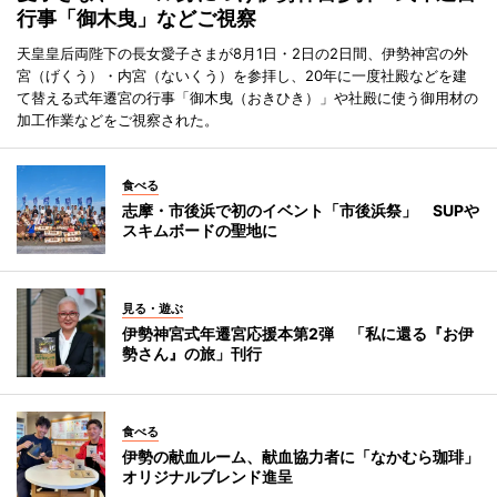
行事「御木曳」などご視察
天皇皇后両陛下の長女愛子さまが8月1日・2日の2日間、伊勢神宮の外
宮（げくう）・内宮（ないくう）を参拝し、20年に一度社殿などを建
て替える式年遷宮の行事「御木曳（おきひき）」や社殿に使う御用材の
加工作業などをご視察された。
食べる
志摩・市後浜で初のイベント「市後浜祭」 SUPや
スキムボードの聖地に
見る・遊ぶ
伊勢神宮式年遷宮応援本第2弾 「私に還る『お伊
勢さん』の旅」刊行
食べる
伊勢の献血ルーム、献血協力者に「なかむら珈琲」
オリジナルブレンド進呈