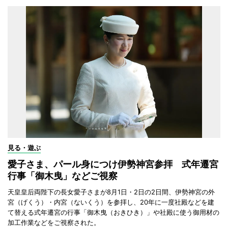
見る・遊ぶ
愛子さま、パール身につけ伊勢神宮参拝 式年遷宮
行事「御木曳」などご視察
天皇皇后両陛下の長女愛子さまが8月1日・2日の2日間、伊勢神宮の外
宮（げくう）・内宮（ないくう）を参拝し、20年に一度社殿などを建
て替える式年遷宮の行事「御木曳（おきひき）」や社殿に使う御用材の
加工作業などをご視察された。