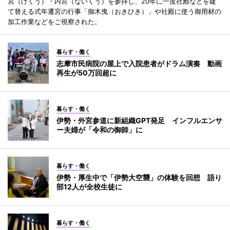
宮（げくう）・内宮（ないくう）を参拝し、20年に一度社殿などを建
て替える式年遷宮の行事「御木曳（おきひき）」や社殿に使う御用材の
加工作業などをご視察された。
暮らす・働く
志摩市民病院の屋上で入院患者がドラム演奏 動画
再生が50万回超に
暮らす・働く
伊勢・外宮参道に新組織GPT発足 インフルエンサ
ー夫婦が「令和の御師」に
暮らす・働く
伊勢・厚生中で「伊勢大空襲」の体験を回想 語り
部12人が全校生徒に
暮らす・働く