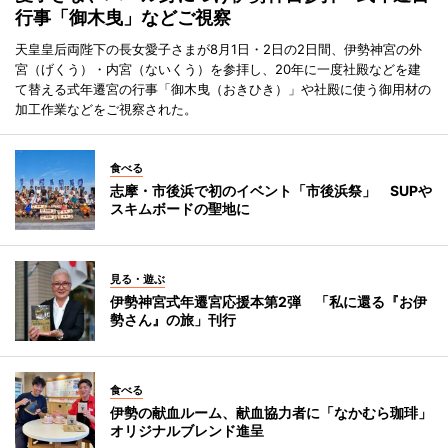
行事「御木曳」などご視察
天皇皇后両陛下の長女愛子さまが8月1日・2日の2日間、伊勢神宮の外
宮（げくう）・内宮（ないくう）を参拝し、20年に一度社殿などを建
て替える式年遷宮の行事「御木曳（おきひき）」や社殿に使う御用材の
加工作業などをご視察された。
食べる
志摩・市後浜で初のイベント「市後浜祭」 SUPや
スキムボードの聖地に
見る・遊ぶ
伊勢神宮式年遷宮応援本第2弾 「私に還る『お伊
勢さん』の旅」刊行
食べる
伊勢の献血ルーム、献血協力者に「なかむら珈琲」
オリジナルブレンド進呈