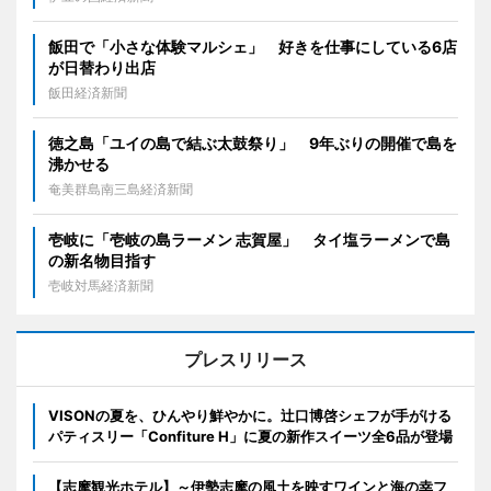
飯田で「小さな体験マルシェ」 好きを仕事にしている6店
が日替わり出店
飯田経済新聞
徳之島「ユイの島で結ぶ太鼓祭り」 9年ぶりの開催で島を
沸かせる
奄美群島南三島経済新聞
壱岐に「壱岐の島ラーメン 志賀屋」 タイ塩ラーメンで島
の新名物目指す
壱岐対馬経済新聞
プレスリリース
VISONの夏を、ひんやり鮮やかに。辻口博啓シェフが手がける
パティスリー「Confiture H」に夏の新作スイーツ全6品が登場
【志摩観光ホテル】～伊勢志摩の風土を映すワインと海の幸フ