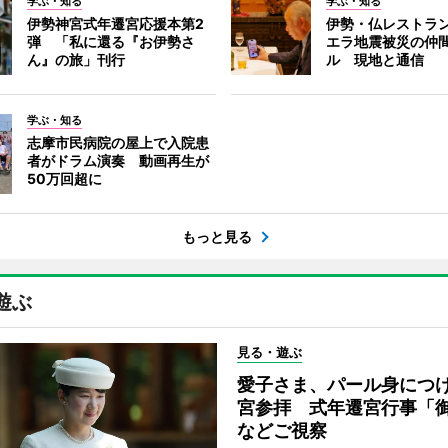
学ぶ・知る
学ぶ・知る
伊勢神宮式年遷宮応援本第2
伊勢・仏レストラ
弾 「私に還る『お伊勢さ
エラ地震被災の仲
ん』の旅」刊行
ル 現地と通信
学ぶ・知る
志摩市民病院の屋上で入院患
者がドラム演奏 動画再生が
50万回超に
もっと見る
遊ぶ
見る・遊ぶ
愛子さま、パール身につ
宮参拝 式年遷宮行事「
などご視察