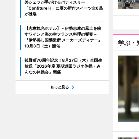
啓シェフが手がけるパティスリー
「Confiture H」に夏の新作スイーツ全6品
が登場
【志摩観光ホテル】～伊勢志摩の風土を映
すワインと海の幸フランス料理の饗宴～
『伊勢美し国醸造所 メーカーズディナー』
学ぶ・
10月3日（土）開催
菰野町70周年記念！8月27日（木）全国生
放送「2026年度 夏期巡回ラジオ体操・み
んなの体操会」開催
もっと見る