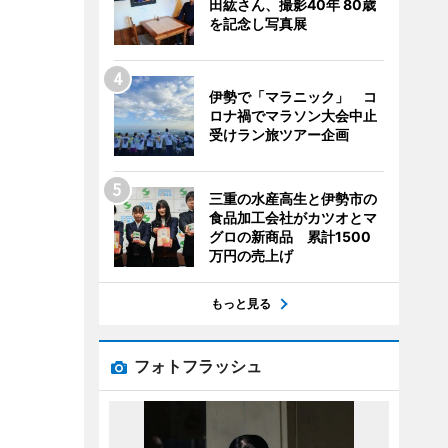
田紘さん、撮影40年 80歳
を記念し写真展
伊勢で「マラニック」 コ
ロナ禍でマラソン大会中止
受けラン旅ツアー企画
三重の水産高生と伊勢市の
食品加工会社がカツオとマ
グロの新商品 累計1500
万円の売上げ
もっと見る
フォトフラッシュ