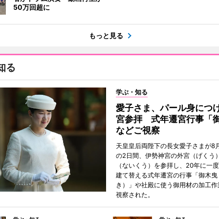
50万回超に
もっと見る
知る
学ぶ・知る
愛子さま、パール身につ
宮参拝 式年遷宮行事「
などご視察
天皇皇后両陛下の長女愛子さまが8月
の2日間、伊勢神宮の外宮（げくう
（ないくう）を参拝し、20年に一
建て替える式年遷宮の行事「御木曳
き）」や社殿に使う御用材の加工作
視察された。