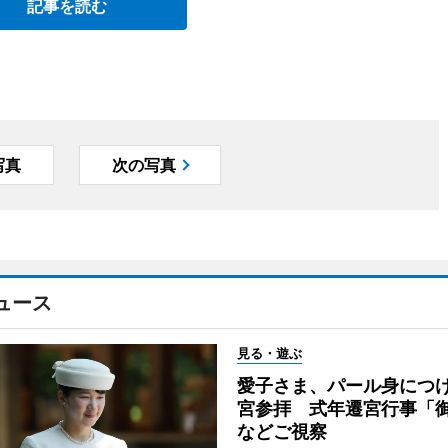
記事を読む
写真
次の写真
ュース
見る・遊ぶ
愛子さま、パール身につ
宮参拝 式年遷宮行事「
などご視察