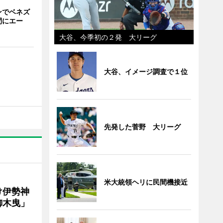
ンでベネズ
間にエー
大谷、今季初の２発 大リーグ
大谷、イメージ調査で１位
先発した菅野 大リーグ
米大統領ヘリに民間機接近
け伊勢神
御木曳」