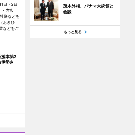
1日・2日
茂木外相、パナマ大統領と
）・内宮
会談
度社殿などを
（おきひ
業などをご
もっと見る
応援本第2
お伊勢さ