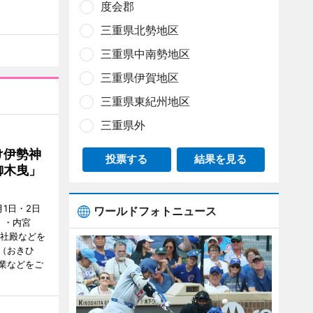
度会郡
三重県北勢地区
三重県中南勢地区
三重県伊賀地区
三重県東紀州地区
三重県外
け伊勢神
投票する
結果を見る
御木曳」
1日・2日
ワールドフォトニュース
）・内宮
度社殿などを
（おきひ
業などをご