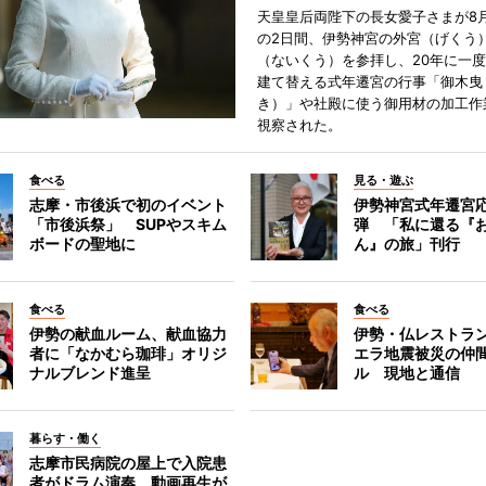
天皇皇后両陛下の長女愛子さまが8月
の2日間、伊勢神宮の外宮（げくう
（ないくう）を参拝し、20年に一
建て替える式年遷宮の行事「御木曳
き）」や社殿に使う御用材の加工作
視察された。
食べる
見る・遊ぶ
志摩・市後浜で初のイベント
伊勢神宮式年遷宮
「市後浜祭」 SUPやスキム
弾 「私に還る『
ボードの聖地に
ん』の旅」刊行
食べる
食べる
伊勢の献血ルーム、献血協力
伊勢・仏レストラ
者に「なかむら珈琲」オリジ
エラ地震被災の仲
ナルブレンド進呈
ル 現地と通信
暮らす・働く
志摩市民病院の屋上で入院患
者がドラム演奏 動画再生が