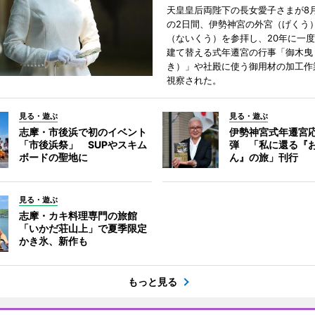
天皇皇后両陛下の長女愛子さまが8月
の2日間、伊勢神宮の外宮（げくう
（ないくう）を参拝し、20年に一
建て替える式年遷宮の行事「御木曳
き）」や社殿に使う御用材の加工作
視察された。
見る・遊ぶ
見る・遊ぶ
志摩・市後浜で初のイベント
伊勢神宮式年遷宮
「市後浜祭」 SUPやスキム
弾 「私に還る『
ボードの聖地に
ん』の旅」刊行
見る・遊ぶ
志摩・カキ料理専門の旅館
「いかだ荘山上」で夏季限定
かき氷、新作も
もっと見る