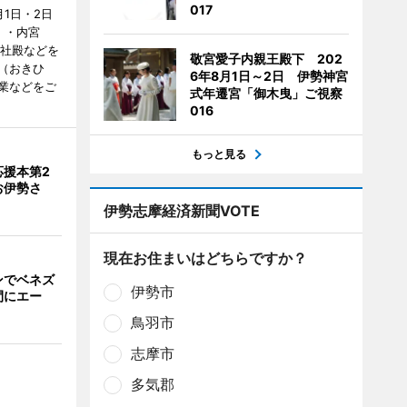
017
1日・2日
）・内宮
度社殿などを
敬宮愛子内親王殿下 202
（おきひ
6年8月1日～2日 伊勢神宮
業などをご
式年遷宮「御木曳」ご視察
016
もっと見る
応援本第2
お伊勢さ
伊勢志摩経済新聞VOTE
現在お住まいはどちらですか？
ンでベネズ
伊勢市
間にエー
鳥羽市
志摩市
多気郡