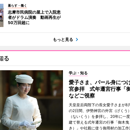
暮らす・働く
志摩市民病院の屋上で入院患
者がドラム演奏 動画再生が
50万回超に
もっと見る
知る
学ぶ・知る
愛子さま、パール身につ
宮参拝 式年遷宮行事「
などご視察
天皇皇后両陛下の長女愛子さまが8月
の2日間、伊勢神宮の外宮（げくう
（ないくう）を参拝し、20年に一
建て替える式年遷宮の行事「御木曳
き）」や社殿に使う御用材の加工作