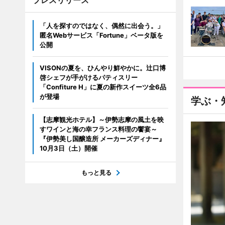
プレスリリース
「人を探すのではなく、偶然に出会う。」
匿名Webサービス「Fortune」ベータ版を
公開
VISONの夏を、ひんやり鮮やかに。辻口博
啓シェフが手がけるパティスリー
「Confiture H」に夏の新作スイーツ全6品
が登場
学ぶ・
【志摩観光ホテル】～伊勢志摩の風土を映
すワインと海の幸フランス料理の饗宴～
『伊勢美し国醸造所 メーカーズディナー』
10月3日（土）開催
もっと見る