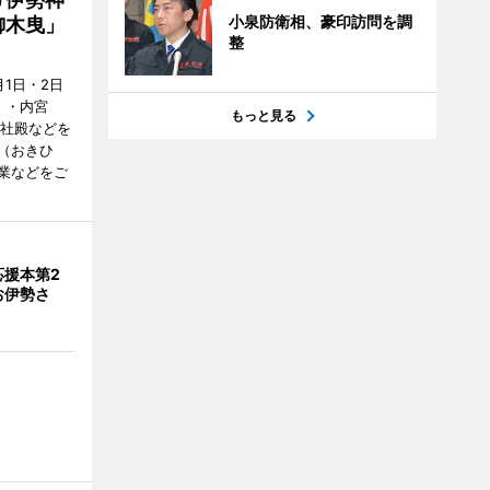
小泉防衛相、豪印訪問を調
御木曳」
整
1日・2日
）・内宮
もっと見る
度社殿などを
（おきひ
業などをご
応援本第2
お伊勢さ