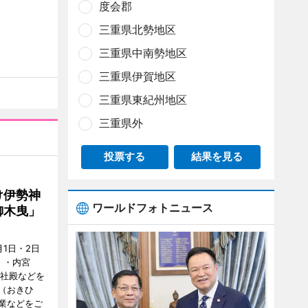
度会郡
三重県北勢地区
三重県中南勢地区
三重県伊賀地区
三重県東紀州地区
三重県外
投票する
結果を見る
け伊勢神
ワールドフォトニュース
御木曳」
1日・2日
）・内宮
度社殿などを
（おきひ
業などをご