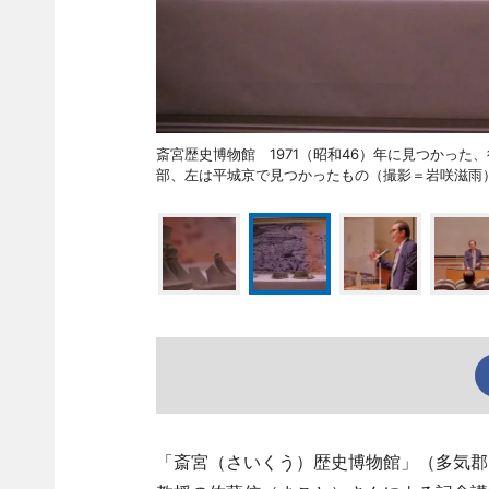
斎宮歴史博物館 1971（昭和46）年に見つかっ
部、左は平城京で見つかったもの（撮影＝岩咲
「斎宮（さいくう）歴史博物館」（多気郡明和町