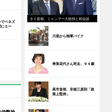
タイ首相、ミャンマー大統領と初会談
ンでベネズ
間にエー
川底から独軍バイク
寿美花代さん死去、９４歳
高市首相、非核三原則「政
策上堅持」
け伊勢神