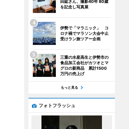
田紘さん、撮影40年 80歳
を記念し写真展
伊勢で「マラニック」 コ
ロナ禍でマラソン大会中止
受けラン旅ツアー企画
三重の水産高生と伊勢市の
食品加工会社がカツオとマ
グロの新商品 累計1500
万円の売上げ
もっと見る
フォトフラッシュ