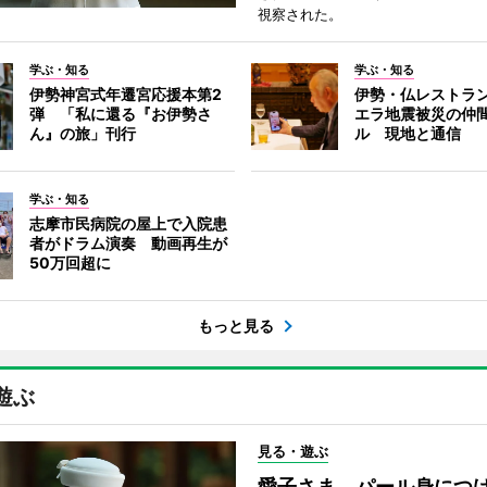
視察された。
学ぶ・知る
学ぶ・知る
伊勢神宮式年遷宮応援本第2
伊勢・仏レストラ
弾 「私に還る『お伊勢さ
エラ地震被災の仲
ん』の旅」刊行
ル 現地と通信
学ぶ・知る
志摩市民病院の屋上で入院患
者がドラム演奏 動画再生が
50万回超に
もっと見る
遊ぶ
見る・遊ぶ
愛子さま、パール身につ