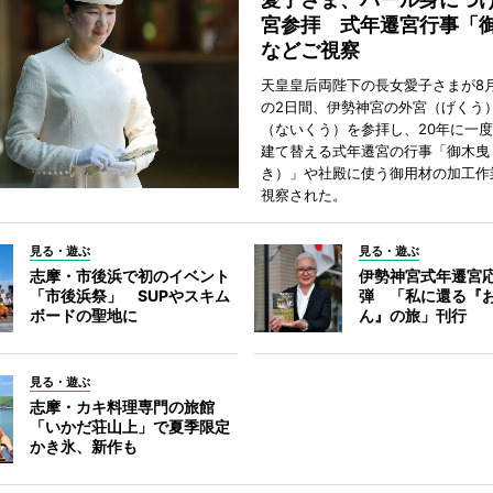
宮参拝 式年遷宮行事「
などご視察
天皇皇后両陛下の長女愛子さまが8月
の2日間、伊勢神宮の外宮（げくう
（ないくう）を参拝し、20年に一
建て替える式年遷宮の行事「御木曳
き）」や社殿に使う御用材の加工作
視察された。
見る・遊ぶ
見る・遊ぶ
志摩・市後浜で初のイベント
伊勢神宮式年遷宮
「市後浜祭」 SUPやスキム
弾 「私に還る『
ボードの聖地に
ん』の旅」刊行
見る・遊ぶ
志摩・カキ料理専門の旅館
「いかだ荘山上」で夏季限定
かき氷、新作も