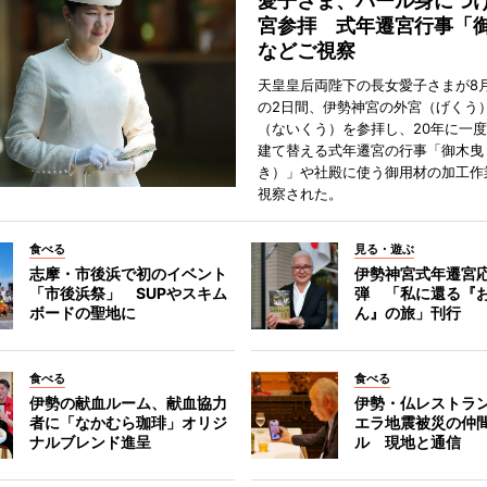
愛子さま、パール身につ
宮参拝 式年遷宮行事「
などご視察
天皇皇后両陛下の長女愛子さまが8月
の2日間、伊勢神宮の外宮（げくう
（ないくう）を参拝し、20年に一
建て替える式年遷宮の行事「御木曳
き）」や社殿に使う御用材の加工作
視察された。
食べる
見る・遊ぶ
志摩・市後浜で初のイベント
伊勢神宮式年遷宮
「市後浜祭」 SUPやスキム
弾 「私に還る『
ボードの聖地に
ん』の旅」刊行
食べる
食べる
伊勢の献血ルーム、献血協力
伊勢・仏レストラ
者に「なかむら珈琲」オリジ
エラ地震被災の仲
ナルブレンド進呈
ル 現地と通信