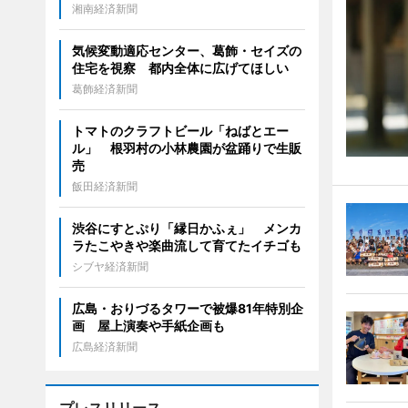
湘南経済新聞
気候変動適応センター、葛飾・セイズの
住宅を視察 都内全体に広げてほしい
葛飾経済新聞
トマトのクラフトビール「ねばとエー
ル」 根羽村の小林農園が盆踊りで生販
売
飯田経済新聞
渋谷にすとぷり「縁日かふぇ」 メンカ
ラたこやきや楽曲流して育てたイチゴも
シブヤ経済新聞
広島・おりづるタワーで被爆81年特別企
画 屋上演奏や手紙企画も
広島経済新聞