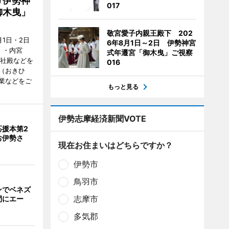
け伊勢神
017
御木曳」
敬宮愛子内親王殿下 202
1日・2日
6年8月1日～2日 伊勢神宮
）・内宮
式年遷宮「御木曳」ご視察
度社殿などを
016
（おきひ
業などをご
もっと見る
伊勢志摩経済新聞VOTE
応援本第2
お伊勢さ
現在お住まいはどちらですか？
伊勢市
鳥羽市
ンでベネズ
志摩市
間にエー
多気郡