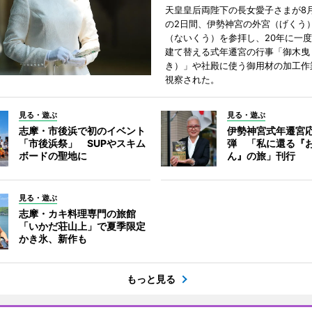
天皇皇后両陛下の長女愛子さまが8月
の2日間、伊勢神宮の外宮（げくう
（ないくう）を参拝し、20年に一
建て替える式年遷宮の行事「御木曳
き）」や社殿に使う御用材の加工作
視察された。
見る・遊ぶ
見る・遊ぶ
志摩・市後浜で初のイベント
伊勢神宮式年遷宮
「市後浜祭」 SUPやスキム
弾 「私に還る『
ボードの聖地に
ん』の旅」刊行
見る・遊ぶ
志摩・カキ料理専門の旅館
「いかだ荘山上」で夏季限定
かき氷、新作も
もっと見る