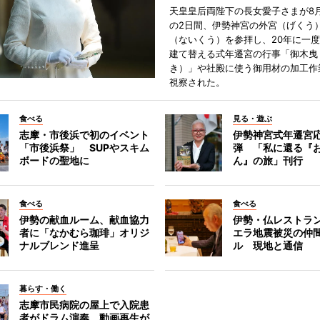
天皇皇后両陛下の長女愛子さまが8月
の2日間、伊勢神宮の外宮（げくう
（ないくう）を参拝し、20年に一
建て替える式年遷宮の行事「御木曳
き）」や社殿に使う御用材の加工作
視察された。
食べる
見る・遊ぶ
志摩・市後浜で初のイベント
伊勢神宮式年遷宮
「市後浜祭」 SUPやスキム
弾 「私に還る『
ボードの聖地に
ん』の旅」刊行
食べる
食べる
伊勢の献血ルーム、献血協力
伊勢・仏レストラ
者に「なかむら珈琲」オリジ
エラ地震被災の仲
ナルブレンド進呈
ル 現地と通信
暮らす・働く
志摩市民病院の屋上で入院患
者がドラム演奏 動画再生が