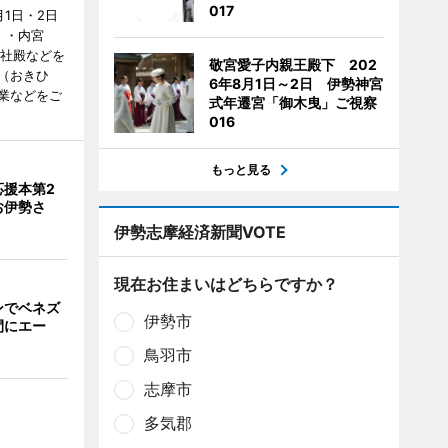
017
1日・2日
）・内宮
度社殿などを
敬宮愛子内親王殿下 202
（おきひ
6年8月1日～2日 伊勢神宮
業などをご
式年遷宮「御木曳」ご視察
016
もっと見る
応援本第2
お伊勢さ
伊勢志摩経済新聞VOTE
現在お住まいはどちらですか？
ンでベネズ
伊勢市
間にエー
鳥羽市
志摩市
多気郡