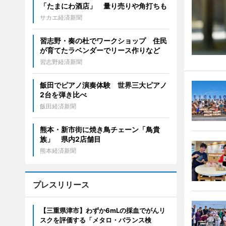
「たまにわ酒店」 量り売りや角打ちも
サカエ経済新聞
習志野・奏の杜でワークショップ 住民
が育てたラベンダーでリース作りなど
習志野経済新聞
飯田でピアノ演奏体験 世界三大ピアノ
2台を弾き比べ
飯田経済新聞
熊本・新市街に焼き鳥チェーン「鳥貴
族」 県内2店舗目
熊本経済新聞
プレスリリース
【三重県津市】わずか6mLの採血でがんリ
スクを評価する「メタロ・バランス検