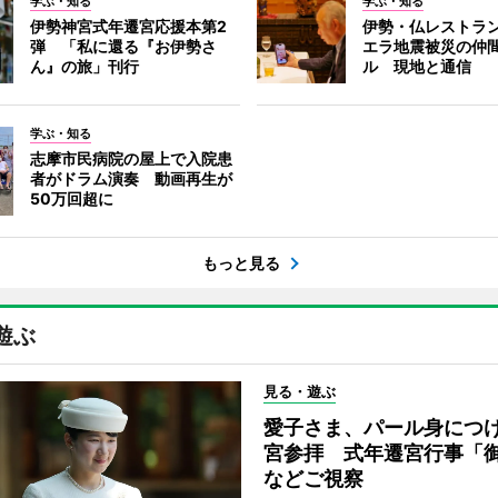
学ぶ・知る
学ぶ・知る
伊勢神宮式年遷宮応援本第2
伊勢・仏レストラ
弾 「私に還る『お伊勢さ
エラ地震被災の仲
ん』の旅」刊行
ル 現地と通信
学ぶ・知る
志摩市民病院の屋上で入院患
者がドラム演奏 動画再生が
50万回超に
もっと見る
遊ぶ
見る・遊ぶ
愛子さま、パール身につ
宮参拝 式年遷宮行事「
などご視察