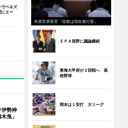
ンでベネズ
間にエー
木原官房長官「拉致は現在進行形」
ＥＰＡ視野に議論継続
東海大甲府が２回戦へ 高
校野球
岡本は１安打 大リーグ
け伊勢神
御木曳」