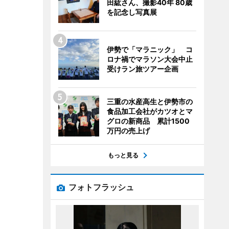
田紘さん、撮影40年 80歳
を記念し写真展
伊勢で「マラニック」 コ
ロナ禍でマラソン大会中止
受けラン旅ツアー企画
三重の水産高生と伊勢市の
食品加工会社がカツオとマ
グロの新商品 累計1500
万円の売上げ
もっと見る
フォトフラッシュ