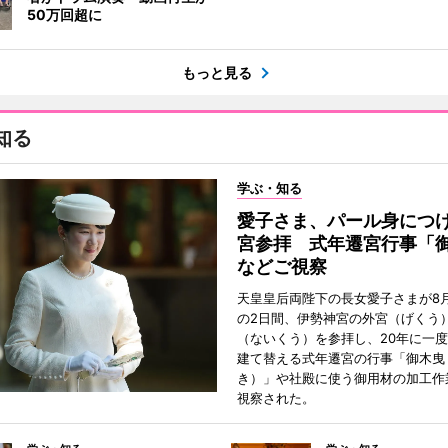
50万回超に
もっと見る
知る
学ぶ・知る
愛子さま、パール身につ
宮参拝 式年遷宮行事「
などご視察
天皇皇后両陛下の長女愛子さまが8月
の2日間、伊勢神宮の外宮（げくう
（ないくう）を参拝し、20年に一
建て替える式年遷宮の行事「御木曳
き）」や社殿に使う御用材の加工作
視察された。