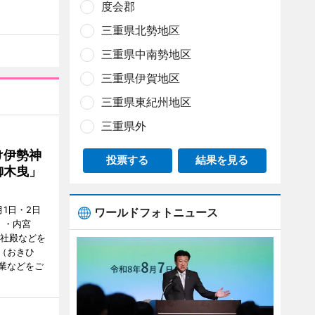
度会郡
三重県北勢地区
三重県中南勢地区
三重県伊賀地区
三重県東紀州地区
三重県外
け伊勢神
投票する
結果を見る
御木曳」
1日・2日
ワールドフォトニュース
）・内宮
度社殿などを
（おきひ
業などをご