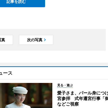
記事を読む
写真
次の写真
ュース
見る・遊ぶ
愛子さま、パール身につ
宮参拝 式年遷宮行事「
などご視察