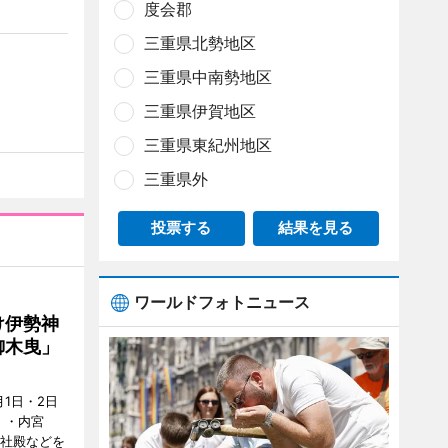
度会郡
三重県北勢地区
三重県中南勢地区
三重県伊賀地区
三重県東紀州地区
三重県外
投票する
結果を見る
ワールドフォトニュース
け伊勢神
御木曳」
1日・2日
）・内宮
度社殿などを