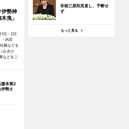
非核三原則見直し、予断せ
け伊勢神
ず
御木曳」
もっと見る
1日・2日
）・内宮
度社殿などを
（おきひ
業などをご
応援本第2
お伊勢さ