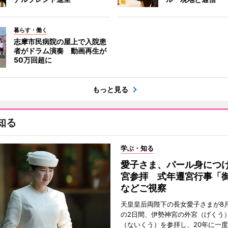
暮らす・働く
志摩市民病院の屋上で入院患
者がドラム演奏 動画再生が
50万回超に
もっと見る
知る
学ぶ・知る
愛子さま、パール身につ
宮参拝 式年遷宮行事「
などご視察
天皇皇后両陛下の長女愛子さまが8月
の2日間、伊勢神宮の外宮（げくう
（ないくう）を参拝し、20年に一