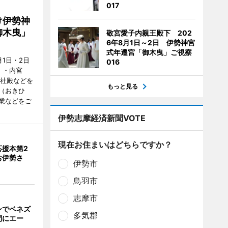
017
け伊勢神
御木曳」
敬宮愛子内親王殿下 202
6年8月1日～2日 伊勢神宮
式年遷宮「御木曳」ご視察
1日・2日
016
）・内宮
度社殿などを
もっと見る
（おきひ
業などをご
伊勢志摩経済新聞VOTE
現在お住まいはどちらですか？
応援本第2
お伊勢さ
伊勢市
鳥羽市
志摩市
ンでベネズ
多気郡
間にエー