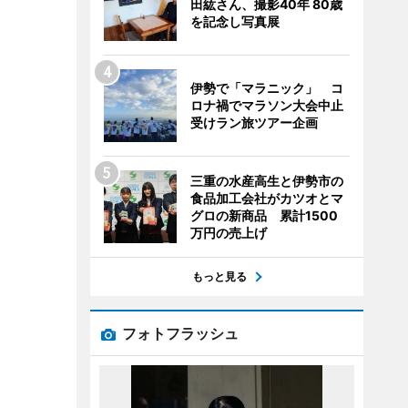
田紘さん、撮影40年 80歳
を記念し写真展
伊勢で「マラニック」 コ
ロナ禍でマラソン大会中止
受けラン旅ツアー企画
三重の水産高生と伊勢市の
食品加工会社がカツオとマ
グロの新商品 累計1500
万円の売上げ
もっと見る
フォトフラッシュ