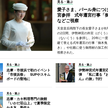
見る・遊ぶ
愛子さま、パール身につ
宮参拝 式年遷宮行事「
などご視察
天皇皇后両陛下の長女愛子さまが8月
の2日間、伊勢神宮の外宮（げくう
（ないくう）を参拝し、20年に一
建て替える式年遷宮の行事「御木曳
き）」や社殿に使う御用材の加工作
視察された。
見る・遊ぶ
見る・遊ぶ
志摩・市後浜で初のイベント
伊勢神宮式年遷宮
「市後浜祭」 SUPやスキム
弾 「私に還る『
ボードの聖地に
ん』の旅」刊行
見る・遊ぶ
志摩・カキ料理専門の旅館
「いかだ荘山上」で夏季限定
かき氷、新作も