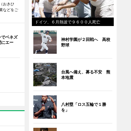
（おきひ
業などをご
ドイツ、６月熱波で９６００人死亡
ンでベネズ
神村学園が２回戦へ 高校
間にエー
野球
台風へ備え、募る不安 熊
本地震
八村塁「ロス五輪で１勝
を」