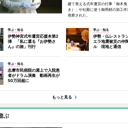
建て替える式年遷宮の行事「御木曳
き）」や社殿に使う御用材の加工作
視察された。
学ぶ・知る
学ぶ・知る
伊勢神宮式年遷宮応援本第2
伊勢・仏レストラ
弾 「私に還る『お伊勢さ
エラ地震被災の仲
ん』の旅」刊行
ル 現地と通信
学ぶ・知る
志摩市民病院の屋上で入院患
者がドラム演奏 動画再生が
50万回超に
もっと見る
遊ぶ