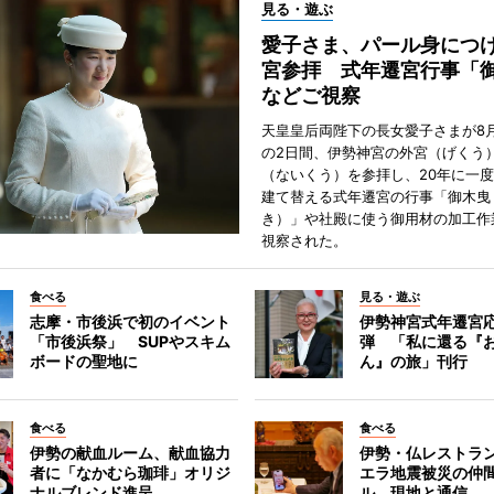
見る・遊ぶ
愛子さま、パール身につ
宮参拝 式年遷宮行事「
などご視察
天皇皇后両陛下の長女愛子さまが8月
の2日間、伊勢神宮の外宮（げくう
（ないくう）を参拝し、20年に一
建て替える式年遷宮の行事「御木曳
き）」や社殿に使う御用材の加工作
視察された。
食べる
見る・遊ぶ
志摩・市後浜で初のイベント
伊勢神宮式年遷宮
「市後浜祭」 SUPやスキム
弾 「私に還る『
ボードの聖地に
ん』の旅」刊行
食べる
食べる
伊勢の献血ルーム、献血協力
伊勢・仏レストラ
者に「なかむら珈琲」オリジ
エラ地震被災の仲
ナルブレンド進呈
ル 現地と通信