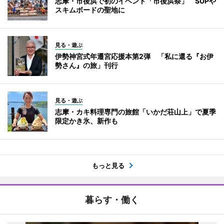
志摩・市後浜で初のイベント「市後浜祭」 SUPや
スキムボードの聖地に
見る・遊ぶ
伊勢神宮式年遷宮応援本第2弾 「私に還る『お伊
勢さん』の旅」刊行
見る・遊ぶ
志摩・カキ料理専門の旅館「いかだ荘山上」で夏季
限定かき氷、新作も
もっと見る
暮らす・働く