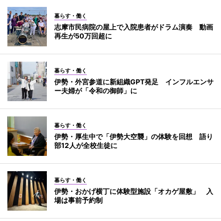
暮らす・働く
志摩市民病院の屋上で入院患者がドラム演奏 動画
再生が50万回超に
暮らす・働く
伊勢・外宮参道に新組織GPT発足 インフルエンサ
ー夫婦が「令和の御師」に
暮らす・働く
伊勢・厚生中で「伊勢大空襲」の体験を回想 語り
部12人が全校生徒に
暮らす・働く
伊勢・おかげ横丁に体験型施設「オカゲ屋敷」 入
場は事前予約制