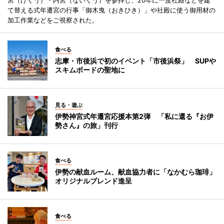
宮（げくう）・内宮（ないくう）を参拝し、20年に一度社殿などを建
て替える式年遷宮の行事「御木曳（おきひき）」や社殿に使う御用材の
加工作業などをご視察された。
食べる
志摩・市後浜で初のイベント「市後浜祭」 SUPや
スキムボードの聖地に
見る・遊ぶ
伊勢神宮式年遷宮応援本第2弾 「私に還る『お伊
勢さん』の旅」刊行
食べる
伊勢の献血ルーム、献血協力者に「なかむら珈琲」
オリジナルブレンド進呈
食べる