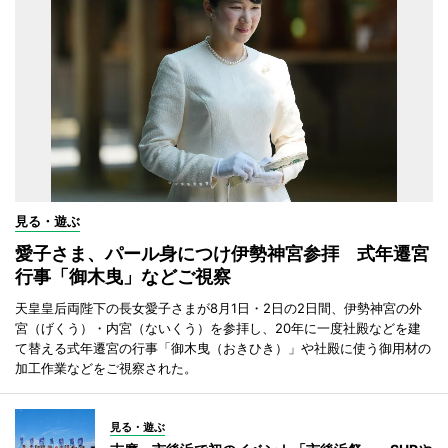
見る・遊ぶ
愛子さま、パール身につけ伊勢神宮参拝 式年遷宮
行事「御木曳」などご視察
天皇皇后両陛下の長女愛子さまが8月1日・2日の2日間、伊勢神宮の外
宮（げくう）・内宮（ないくう）を参拝し、20年に一度社殿などを建
て替える式年遷宮の行事「御木曳（おきひき）」や社殿に使う御用材の
加工作業などをご視察された。
見る・遊ぶ