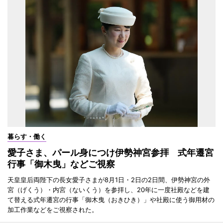
暮らす・働く
愛子さま、パール身につけ伊勢神宮参拝 式年遷宮
行事「御木曳」などご視察
天皇皇后両陛下の長女愛子さまが8月1日・2日の2日間、伊勢神宮の外
宮（げくう）・内宮（ないくう）を参拝し、20年に一度社殿などを建
て替える式年遷宮の行事「御木曳（おきひき）」や社殿に使う御用材の
加工作業などをご視察された。