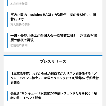
本庄経済新聞
河内小阪の「cuisine HAGI」が2周年 旬の食材使い、日
替わりで
東大阪経済新聞
平川・長谷川鉄工が全国大会一次審査に挑む 浮世絵を10
層の鋼板で再現
弘前経済新聞
プレスリリース
【三重県津市】わずか6mLの採血でがんリスクを評価する「メ
タロ・バランス検査」、赤塚クリニックにて9月以降の予約受付
を開始
長生き "サンキュー" ! 水族館の39歳レジェンドたちを祝う「敬
老の日」イベント開催