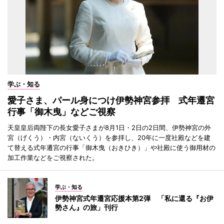
学ぶ・知る
愛子さま、パール身につけ伊勢神宮参拝 式年遷宮
行事「御木曳」などご視察
天皇皇后両陛下の長女愛子さまが8月1日・2日の2日間、伊勢神宮の外
宮（げくう）・内宮（ないくう）を参拝し、20年に一度社殿などを建
て替える式年遷宮の行事「御木曳（おきひき）」や社殿に使う御用材の
加工作業などをご視察された。
学ぶ・知る
伊勢神宮式年遷宮応援本第2弾 「私に還る『お伊
勢さん』の旅」刊行