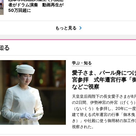
者がドラム演奏 動画再生が
50万回超に
もっと見る
知る
学ぶ・知る
愛子さま、パール身につ
宮参拝 式年遷宮行事「
などご視察
天皇皇后両陛下の長女愛子さまが8月
の2日間、伊勢神宮の外宮（げくう
（ないくう）を参拝し、20年に一
建て替える式年遷宮の行事「御木曳
き）」や社殿に使う御用材の加工作
視察された。