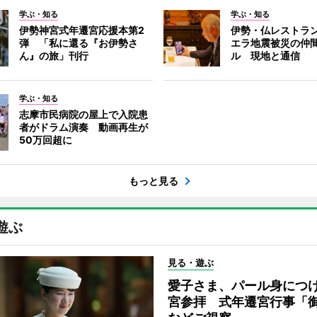
学ぶ・知る
学ぶ・知る
伊勢神宮式年遷宮応援本第2
伊勢・仏レストラ
弾 「私に還る『お伊勢さ
エラ地震被災の仲
ん』の旅」刊行
ル 現地と通信
学ぶ・知る
志摩市民病院の屋上で入院患
者がドラム演奏 動画再生が
50万回超に
もっと見る
遊ぶ
見る・遊ぶ
愛子さま、パール身につ
宮参拝 式年遷宮行事「