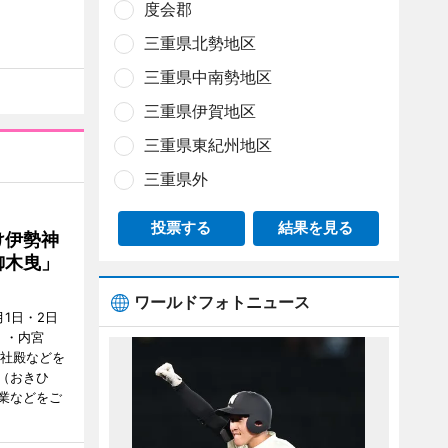
度会郡
三重県北勢地区
三重県中南勢地区
三重県伊賀地区
三重県東紀州地区
三重県外
投票する
結果を見る
け伊勢神
御木曳」
ワールドフォトニュース
1日・2日
）・内宮
度社殿などを
（おきひ
業などをご