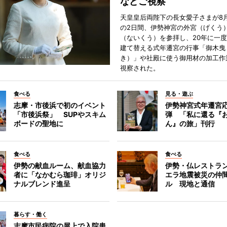
などご視察
天皇皇后両陛下の長女愛子さまが8月
の2日間、伊勢神宮の外宮（げくう
（ないくう）を参拝し、20年に一
建て替える式年遷宮の行事「御木曳
き）」や社殿に使う御用材の加工作
視察された。
食べる
見る・遊ぶ
志摩・市後浜で初のイベント
伊勢神宮式年遷宮
「市後浜祭」 SUPやスキム
弾 「私に還る『
ボードの聖地に
ん』の旅」刊行
食べる
食べる
伊勢の献血ルーム、献血協力
伊勢・仏レストラ
者に「なかむら珈琲」オリジ
エラ地震被災の仲
ナルブレンド進呈
ル 現地と通信
暮らす・働く
志摩市民病院の屋上で入院患