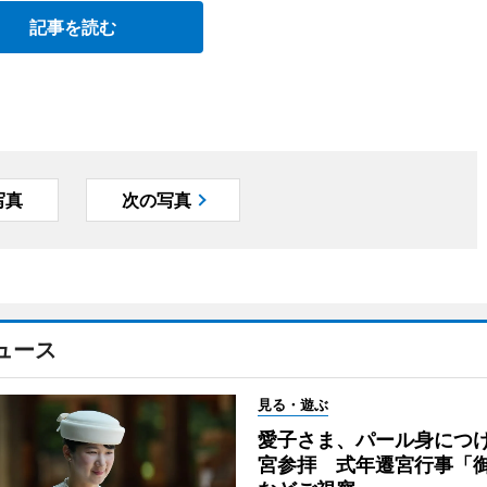
記事を読む
写真
次の写真
ュース
見る・遊ぶ
愛子さま、パール身につ
宮参拝 式年遷宮行事「