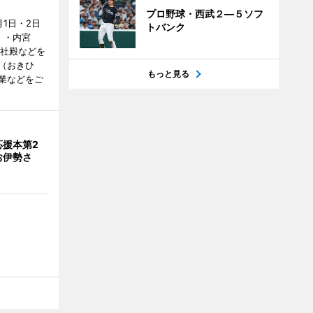
プロ野球・西武２―５ソフ
1日・2日
トバンク
）・内宮
度社殿などを
（おきひ
もっと見る
業などをご
応援本第2
お伊勢さ