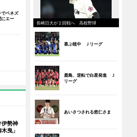
ンでベネズ
間にエー
長崎日大が２回戦へ 高校野球
喜ぶ植中 Ｊリーグ
鹿島、逆転で白星発進 Ｊ
リーグ
あいさつされる悠仁さま
け伊勢神
御木曳」