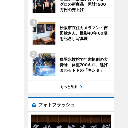
グロの新商品 累計1500
万円の売上げ
松阪市在住カメラマン・吉
田紘さん、撮影40年 80歳
を記念し写真展
鳥羽水族館で年末恒例の大
掃除 体重700キロ、逃げ
まわるトドの「キンタ」
もっと見る
フォトフラッシュ