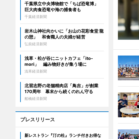
千葉県立中央博物館で「ちば恐竜博」
巨大肉食恐竜や海の捕食者も
千葉経済新聞
岩木山神社向かいに「お山の花彩食堂 龍
の憩」 和食職人の夫婦が経営
弘前経済新聞
浅草・松が谷にニットカフェ「ito-
mori」 編み物好きが集う場に
浅草経済新聞
北習志野の老舗精肉店「鳥吉」が創業
170周年 幕末から続くのれん守る
船橋経済新聞
プレスリリース
新レストラン『汀の杜』ランチ付きお得な