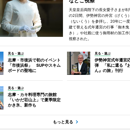
などご視察
天皇皇后両陛下の長女愛子さまが8月
の2日間、伊勢神宮の外宮（げくう
（ないくう）を参拝し、20年に一
建て替える式年遷宮の行事「御木曳
き）」や社殿に使う御用材の加工作
視察された。
見る・遊ぶ
見る・遊ぶ
志摩・市後浜で初のイベント
伊勢神宮式年遷宮
「市後浜祭」 SUPやスキム
弾 「私に還る『
ボードの聖地に
ん』の旅」刊行
見る・遊ぶ
志摩・カキ料理専門の旅館
「いかだ荘山上」で夏季限定
かき氷、新作も
もっと見る