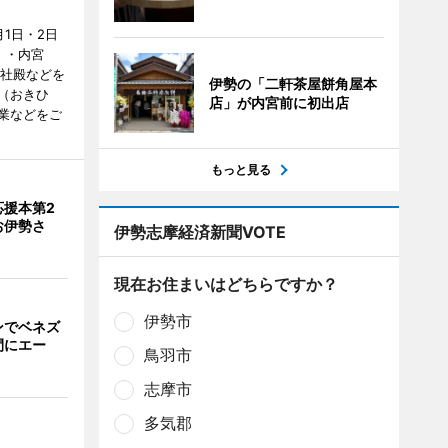
1日・2日
）・内宮
度社殿などを
伊勢の「二軒茶屋餅角屋本
（おきひ
店」が内宮前に初出店
業などをご
もっと見る
応援本第2
お伊勢さ
伊勢志摩経済新聞VOTE
現在お住まいはどちらですか？
伊勢市
ンでベネズ
間にエー
鳥羽市
志摩市
多気郡