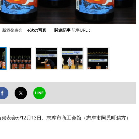
人」新酒発表会
→次の写真
関連記事
記事URL：
発表会が12月13日、志摩市商工会館（志摩市阿児町鵜方）