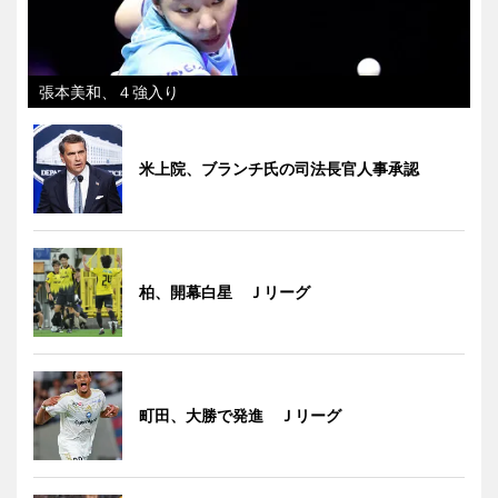
張本美和、４強入り
米上院、ブランチ氏の司法長官人事承認
柏、開幕白星 Ｊリーグ
町田、大勝で発進 Ｊリーグ