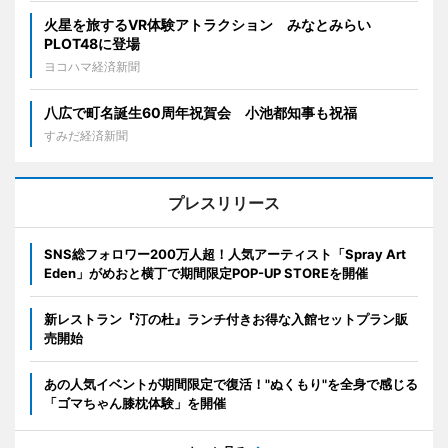
火星を旅するVR体験アトラクション みなとみらい
PLOT48に登場
ヨコハマ経済新聞
八広で町名誕生60周年祝賀会 小池都知事も祝福
すみだ経済新聞
プレスリリース
SNS総フォロワー200万人超！人気アーティスト「Spray Art
Eden」がめおと横丁で期間限定POP-UP STOREを開催
新レストラン『汀の杜』ランチ付きお得な入館セットプラン販
売開始
あの人気イベントが期間限定で復活！"ぬくもり"を全身で感じる
「ゴマちゃん膝枕体験」を開催