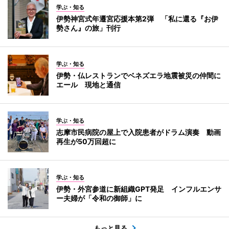
学ぶ・知る
伊勢神宮式年遷宮応援本第2弾 「私に還る『お伊
勢さん』の旅」刊行
学ぶ・知る
伊勢・仏レストランでベネズエラ地震被災の仲間に
エール 現地と通信
学ぶ・知る
志摩市民病院の屋上で入院患者がドラム演奏 動画
再生が50万回超に
学ぶ・知る
伊勢・外宮参道に新組織GPT発足 インフルエンサ
ー夫婦が「令和の御師」に
もっと見る