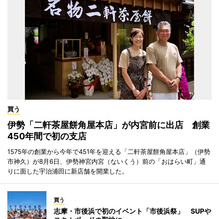
買う
伊勢「二軒茶屋餅角屋本店」が内宮前に出店 創業
450年間で初の支店
1575年の創業から今年で451年を迎える「二軒茶屋餅角屋本店」（伊勢
市神久）が8月6日、伊勢神宮内宮（ないくう）前の「おはらい町」通
りに面した宇治浦田に新店舗を開業した。
買う
志摩・市後浜で初のイベント「市後浜祭」 SUPや