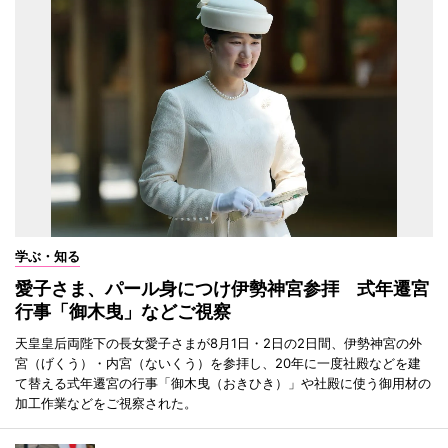
学ぶ・知る
愛子さま、パール身につけ伊勢神宮参拝 式年遷宮
行事「御木曳」などご視察
天皇皇后両陛下の長女愛子さまが8月1日・2日の2日間、伊勢神宮の外
宮（げくう）・内宮（ないくう）を参拝し、20年に一度社殿などを建
て替える式年遷宮の行事「御木曳（おきひき）」や社殿に使う御用材の
加工作業などをご視察された。