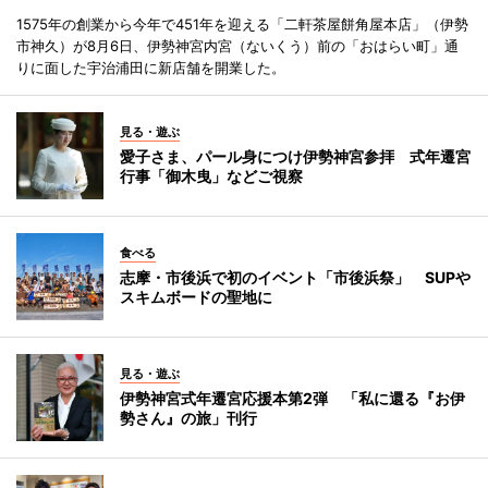
1575年の創業から今年で451年を迎える「二軒茶屋餅角屋本店」（伊勢
市神久）が8月6日、伊勢神宮内宮（ないくう）前の「おはらい町」通
りに面した宇治浦田に新店舗を開業した。
見る・遊ぶ
愛子さま、パール身につけ伊勢神宮参拝 式年遷宮
行事「御木曳」などご視察
食べる
志摩・市後浜で初のイベント「市後浜祭」 SUPや
スキムボードの聖地に
見る・遊ぶ
伊勢神宮式年遷宮応援本第2弾 「私に還る『お伊
勢さん』の旅」刊行