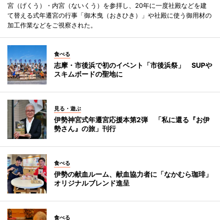
宮（げくう）・内宮（ないくう）を参拝し、20年に一度社殿などを建
て替える式年遷宮の行事「御木曳（おきひき）」や社殿に使う御用材の
加工作業などをご視察された。
食べる
志摩・市後浜で初のイベント「市後浜祭」 SUPや
スキムボードの聖地に
見る・遊ぶ
伊勢神宮式年遷宮応援本第2弾 「私に還る『お伊
勢さん』の旅」刊行
食べる
伊勢の献血ルーム、献血協力者に「なかむら珈琲」
オリジナルブレンド進呈
食べる