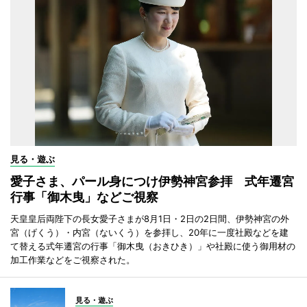
見る・遊ぶ
愛子さま、パール身につけ伊勢神宮参拝 式年遷宮
行事「御木曳」などご視察
天皇皇后両陛下の長女愛子さまが8月1日・2日の2日間、伊勢神宮の外
宮（げくう）・内宮（ないくう）を参拝し、20年に一度社殿などを建
て替える式年遷宮の行事「御木曳（おきひき）」や社殿に使う御用材の
加工作業などをご視察された。
見る・遊ぶ