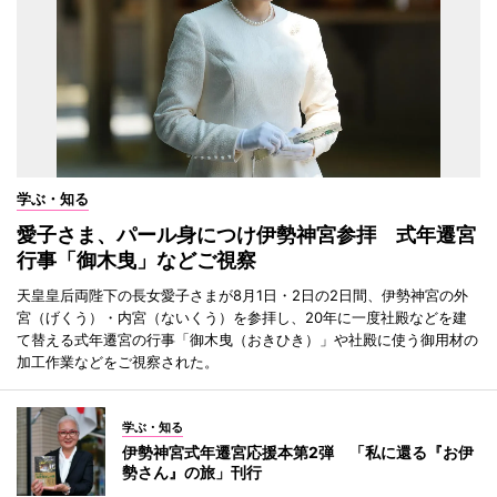
学ぶ・知る
愛子さま、パール身につけ伊勢神宮参拝 式年遷宮
行事「御木曳」などご視察
天皇皇后両陛下の長女愛子さまが8月1日・2日の2日間、伊勢神宮の外
宮（げくう）・内宮（ないくう）を参拝し、20年に一度社殿などを建
て替える式年遷宮の行事「御木曳（おきひき）」や社殿に使う御用材の
加工作業などをご視察された。
学ぶ・知る
伊勢神宮式年遷宮応援本第2弾 「私に還る『お伊
勢さん』の旅」刊行