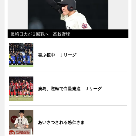
長崎日大が２回戦へ 高校野球
喜ぶ植中 Ｊリーグ
鹿島、逆転で白星発進 Ｊリーグ
あいさつされる悠仁さま