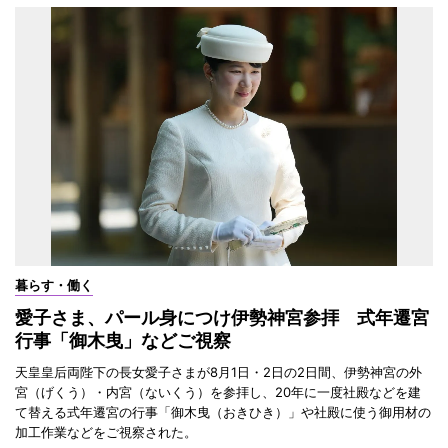
暮らす・働く
愛子さま、パール身につけ伊勢神宮参拝 式年遷宮
行事「御木曳」などご視察
天皇皇后両陛下の長女愛子さまが8月1日・2日の2日間、伊勢神宮の外
宮（げくう）・内宮（ないくう）を参拝し、20年に一度社殿などを建
て替える式年遷宮の行事「御木曳（おきひき）」や社殿に使う御用材の
加工作業などをご視察された。