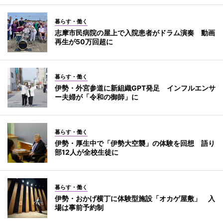
暮らす・働く
志摩市民病院の屋上で入院患者がドラム演奏 動画
再生が50万回超に
暮らす・働く
伊勢・外宮参道に新組織GPT発足 インフルエンサ
ー夫婦が「令和の御師」に
暮らす・働く
伊勢・厚生中で「伊勢大空襲」の体験を回想 語り
部12人が全校生徒に
暮らす・働く
伊勢・おかげ横丁に体験型施設「オカゲ屋敷」 入
場は事前予約制