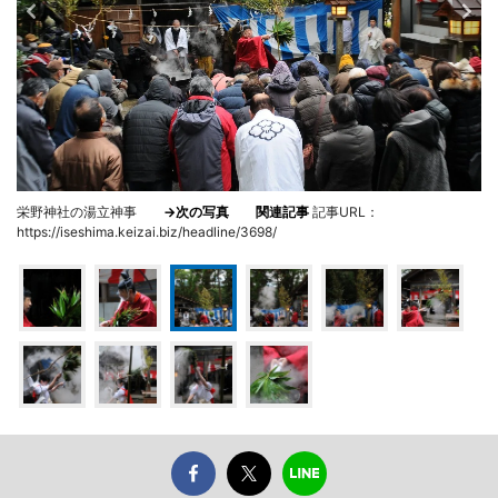
栄野神社の湯立神事
→次の写真
関連記事
記事URL：
https://iseshima.keizai.biz/headline/3698/