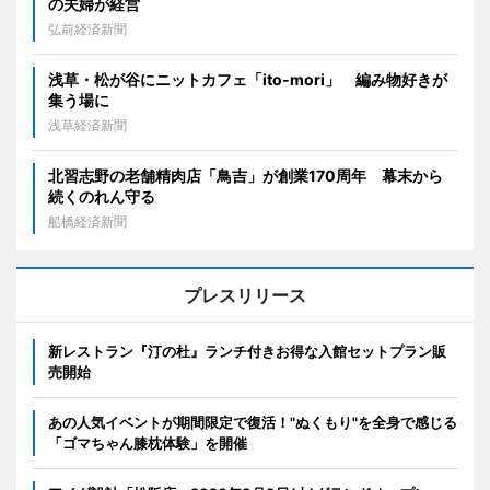
の夫婦が経営
弘前経済新聞
浅草・松が谷にニットカフェ「ito-mori」 編み物好きが
集う場に
浅草経済新聞
北習志野の老舗精肉店「鳥吉」が創業170周年 幕末から
続くのれん守る
船橋経済新聞
プレスリリース
新レストラン『汀の杜』ランチ付きお得な入館セットプラン販
売開始
あの人気イベントが期間限定で復活！"ぬくもり"を全身で感じる
「ゴマちゃん膝枕体験」を開催