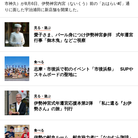
市神久）が8月6日、伊勢神宮内宮（ないくう）前の「おはらい町」通
りに面した宇治浦田に新店舗を開業した。
見る・遊ぶ
愛子さま、パール身につけ伊勢神宮参拝 式年遷宮
行事「御木曳」などご視察
食べる
志摩・市後浜で初のイベント「市後浜祭」 SUPや
スキムボードの聖地に
見る・遊ぶ
伊勢神宮式年遷宮応援本第2弾 「私に還る『お伊
勢さん』の旅」刊行
食べる
伊勢の献血ルーム、献血協力者に「なかむら珈琲」