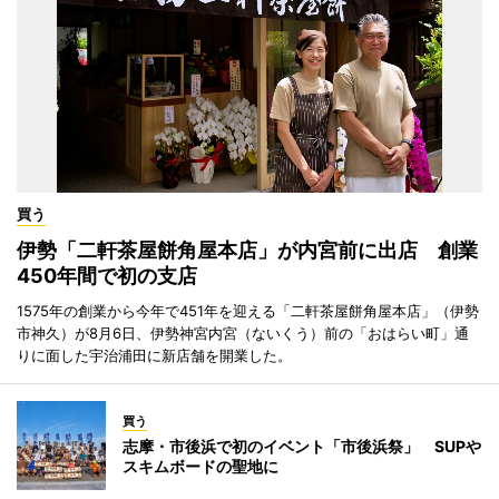
買う
伊勢「二軒茶屋餅角屋本店」が内宮前に出店 創業
450年間で初の支店
1575年の創業から今年で451年を迎える「二軒茶屋餅角屋本店」（伊勢
市神久）が8月6日、伊勢神宮内宮（ないくう）前の「おはらい町」通
りに面した宇治浦田に新店舗を開業した。
買う
志摩・市後浜で初のイベント「市後浜祭」 SUPや
スキムボードの聖地に