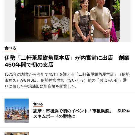
食べる
伊勢「二軒茶屋餅角屋本店」が内宮前に出店 創業
450年間で初の支店
1575年の創業から今年で451年を迎える「二軒茶屋餅角屋本店」（伊勢
市神久）が8月6日、伊勢神宮内宮（ないくう）前の「おはらい町」通
りに面した宇治浦田に新店舗を開業した。
食べる
志摩・市後浜で初のイベント「市後浜祭」 SUPや
スキムボードの聖地に