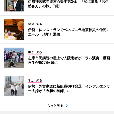
伊勢神宮式年遷宮応援本第2弾 「私に還る『お伊
勢さん』の旅」刊行
学ぶ・知る
伊勢・仏レストランでベネズエラ地震被災の仲間に
エール 現地と通信
学ぶ・知る
志摩市民病院の屋上で入院患者がドラム演奏 動画
再生が50万回超に
学ぶ・知る
伊勢・外宮参道に新組織GPT発足 インフルエンサ
ー夫婦が「令和の御師」に
もっと見る