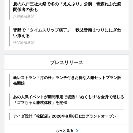
夏の八戸三社大祭で冬の「えんぶり」公演 青森ねぶた祭
関係者の姿も
八戸経済新聞
皆野で「タイムスリップ横丁」 秩父音頭まつりににぎわ
い添える
秩父経済新聞
プレスリリース
新レストラン『汀の杜』ランチ付きお得な入館セットプラン販
売開始
あの人気イベントが期間限定で復活！"ぬくもり"を全身で感じる
「ゴマちゃん膝枕体験」を開催
アイダ設計「松阪店」2026年8月8日(土)グランドオープン
もっと見る