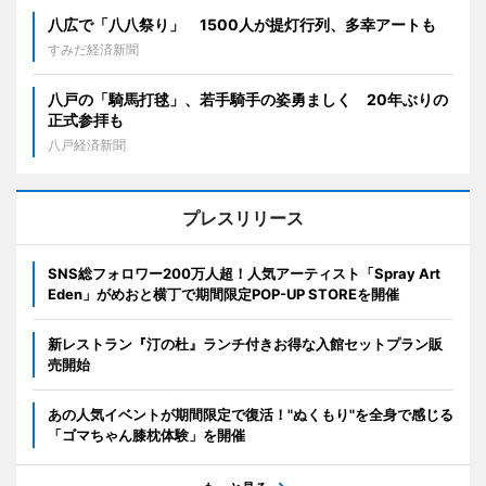
八広で「八八祭り」 1500人が提灯行列、多幸アートも
すみだ経済新聞
八戸の「騎馬打毬」、若手騎手の姿勇ましく 20年ぶりの
正式参拝も
八戸経済新聞
プレスリリース
SNS総フォロワー200万人超！人気アーティスト「Spray Art
Eden」がめおと横丁で期間限定POP-UP STOREを開催
新レストラン『汀の杜』ランチ付きお得な入館セットプラン販
売開始
あの人気イベントが期間限定で復活！"ぬくもり"を全身で感じる
「ゴマちゃん膝枕体験」を開催