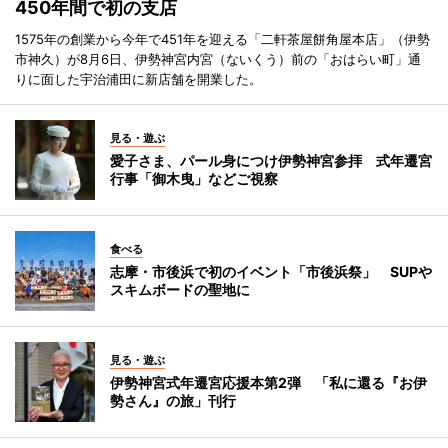
450年間で初の支店
1575年の創業から今年で451年を迎える「二軒茶屋餅角屋本店」（伊勢
市神久）が8月6日、伊勢神宮内宮（ないくう）前の「おはらい町」通
りに面した宇治浦田に新店舗を開業した。
見る・遊ぶ
愛子さま、パール身につけ伊勢神宮参拝 式年遷宮
行事「御木曳」などご視察
食べる
志摩・市後浜で初のイベント「市後浜祭」 SUPや
スキムボードの聖地に
見る・遊ぶ
伊勢神宮式年遷宮応援本第2弾 「私に還る『お伊
勢さん』の旅」刊行