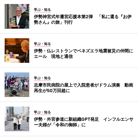
学ぶ・知る
伊勢神宮式年遷宮応援本第2弾 「私に還る『お伊
勢さん』の旅」刊行
学ぶ・知る
伊勢・仏レストランでベネズエラ地震被災の仲間に
エール 現地と通信
学ぶ・知る
志摩市民病院の屋上で入院患者がドラム演奏 動画
再生が50万回超に
学ぶ・知る
伊勢・外宮参道に新組織GPT発足 インフルエンサ
ー夫婦が「令和の御師」に