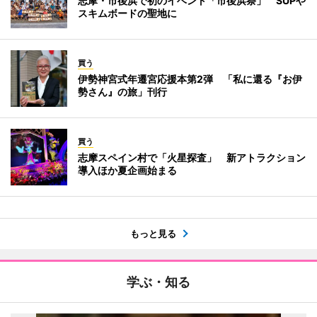
志摩・市後浜で初のイベント「市後浜祭」 SUPや
スキムボードの聖地に
買う
伊勢神宮式年遷宮応援本第2弾 「私に還る『お伊
勢さん』の旅」刊行
買う
志摩スペイン村で「火星探査」 新アトラクション
導入ほか夏企画始まる
もっと見る
学ぶ・知る