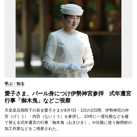
学ぶ・知る
愛子さま、パール身につけ伊勢神宮参拝 式年遷宮
行事「御木曳」などご視察
天皇皇后両陛下の長女愛子さまが8月1日・2日の2日間、伊勢神宮の外
宮（げくう）・内宮（ないくう）を参拝し、20年に一度社殿などを建
て替える式年遷宮の行事「御木曳（おきひき）」や社殿に使う御用材の
加工作業などをご視察された。