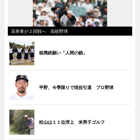
花巻東が２回戦へ 高校野球
核廃絶願い「人間の鎖」
平野、今季限りで現役引退 プロ野球
松山は１１位浮上 米男子ゴルフ