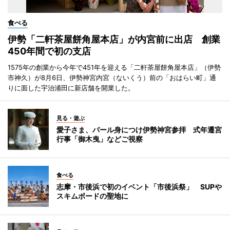
食べる
伊勢「二軒茶屋餅角屋本店」が内宮前に出店 創業
450年間で初の支店
1575年の創業から今年で451年を迎える「二軒茶屋餅角屋本店」（伊勢
市神久）が8月6日、伊勢神宮内宮（ないくう）前の「おはらい町」通
りに面した宇治浦田に新店舗を開業した。
見る・遊ぶ
愛子さま、パール身につけ伊勢神宮参拝 式年遷宮
行事「御木曳」などご視察
食べる
志摩・市後浜で初のイベント「市後浜祭」 SUPや
スキムボードの聖地に