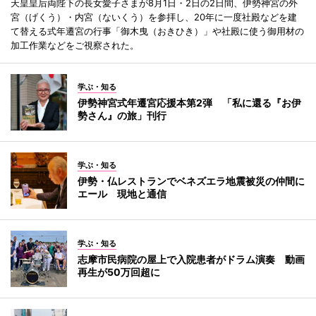
天皇皇后両陛下の長女愛子さまが8月1日・2日の2日間、伊勢神宮の外
宮（げくう）・内宮（ないくう）を参拝し、20年に一度社殿などを建
て替える式年遷宮の行事「御木曳（おきひき）」や社殿に使う御用材の
加工作業などをご視察された。
学ぶ・知る
伊勢神宮式年遷宮応援本第2弾 「私に還る『お伊
勢さん』の旅」刊行
学ぶ・知る
伊勢・仏レストランでベネズエラ地震被災の仲間に
エール 現地と通信
学ぶ・知る
志摩市民病院の屋上で入院患者がドラム演奏 動画
再生が50万回超に