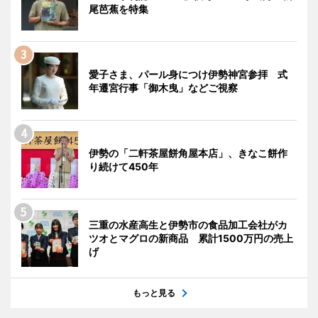
尾芭蕉を特集
愛子さま、パール身につけ伊勢神宮参拝 式
年遷宮行事「御木曳」などご視察
伊勢の「二軒茶屋餅角屋本店」、きなこ餅作
り続けて450年
三重の水産高生と伊勢市の食品加工会社がカ
ツオとマグロの新商品 累計1500万円の売上
げ
もっと見る