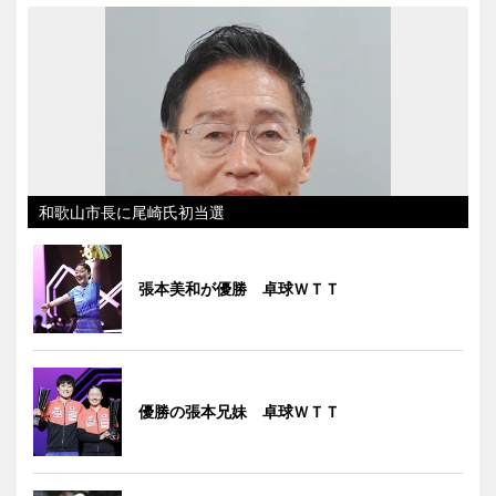
和歌山市長に尾崎氏初当選
張本美和が優勝 卓球ＷＴＴ
優勝の張本兄妹 卓球ＷＴＴ