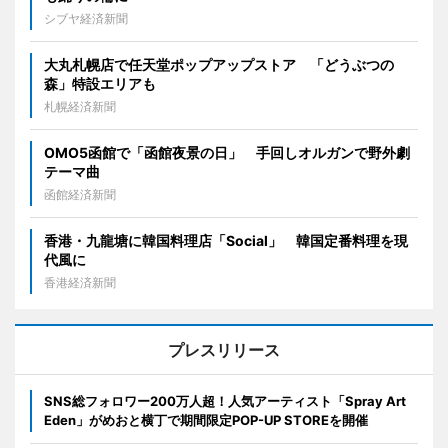
シブヤ経済新聞
大丸札幌店で任天堂ポップアップストア 「どうぶつの
森」特設エリアも
札幌経済新聞
OMO5函館で「函館夜景の日」 手回しオルガンで野外劇
テーマ曲
函館経済新聞
香港・九龍塘に韓国料理店「Social」 韓国定番料理を現
代風に
香港経済新聞
プレスリリース
SNS総フォロワー200万人超！人気アーティスト「Spray Art
Eden」がめおと横丁で期間限定POP-UP STOREを開催