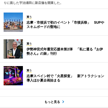
りに面した宇治浦田に新店舗を開業した。
買う
志摩・市後浜で初のイベント「市後浜祭」 SUPや
スキムボードの聖地に
買う
伊勢神宮式年遷宮応援本第2弾 「私に還る『お伊
勢さん』の旅」刊行
買う
志摩スペイン村で「火星探査」 新アトラクション
導入ほか夏企画始まる
もっと見る