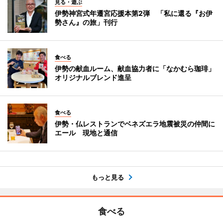
見る・遊ぶ
伊勢神宮式年遷宮応援本第2弾 「私に還る『お伊
勢さん』の旅」刊行
食べる
伊勢の献血ルーム、献血協力者に「なかむら珈琲」
オリジナルブレンド進呈
食べる
伊勢・仏レストランでベネズエラ地震被災の仲間に
エール 現地と通信
もっと見る
食べる