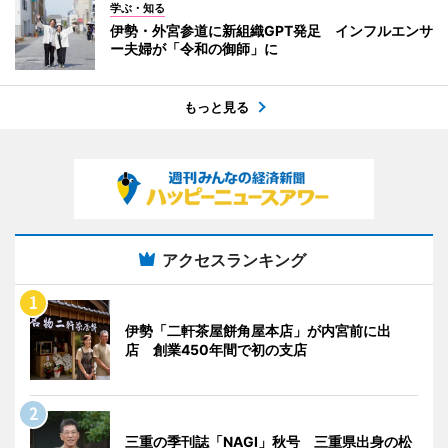
学ぶ・知る
伊勢・外宮参道に新組織GPT発足 インフルエンサ
ー夫婦が「令和の御師」に
もっと見る
アクセスランキング
伊勢「二軒茶屋餅角屋本店」が内宮前に出
店 創業450年間で初の支店
三重の季刊誌「NAGI」秋号 三重県出身の松