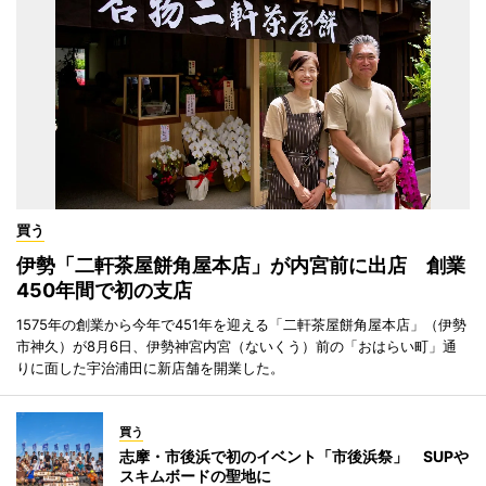
買う
伊勢「二軒茶屋餅角屋本店」が内宮前に出店 創業
450年間で初の支店
1575年の創業から今年で451年を迎える「二軒茶屋餅角屋本店」（伊勢
市神久）が8月6日、伊勢神宮内宮（ないくう）前の「おはらい町」通
りに面した宇治浦田に新店舗を開業した。
買う
志摩・市後浜で初のイベント「市後浜祭」 SUPや
スキムボードの聖地に