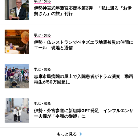
学ぶ・知る
伊勢神宮式年遷宮応援本第2弾 「私に還る『お伊
勢さん』の旅」刊行
学ぶ・知る
伊勢・仏レストランでベネズエラ地震被災の仲間に
エール 現地と通信
学ぶ・知る
志摩市民病院の屋上で入院患者がドラム演奏 動画
再生が50万回超に
学ぶ・知る
伊勢・外宮参道に新組織GPT発足 インフルエンサ
ー夫婦が「令和の御師」に
もっと見る