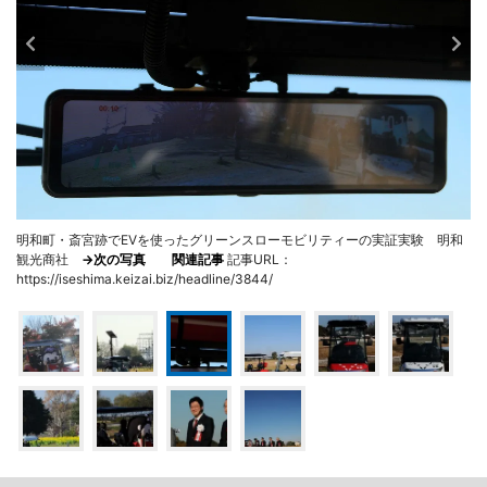
明和町・斎宮跡でEVを使ったグリーンスローモビリティーの実証実験 明和
観光商社
→次の写真
関連記事
記事URL：
https://iseshima.keizai.biz/headline/3844/