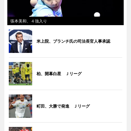
張本美和、４強入り
米上院、ブランチ氏の司法長官人事承認
柏、開幕白星 Ｊリーグ
町田、大勝で発進 Ｊリーグ