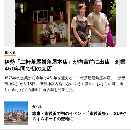
食べる
伊勢「二軒茶屋餅角屋本店」が内宮前に出店 創業
450年間で初の支店
1575年の創業から今年で451年を迎える「二軒茶屋餅角屋本店」（伊勢
市神久）が8月6日、伊勢神宮内宮（ないくう）前の「おはらい町」通
りに面した宇治浦田に新店舗を開業した。
食べる
志摩・市後浜で初のイベント「市後浜祭」 SUPや
スキムボードの聖地に