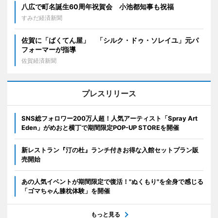
八広で町名誕生60周年祝賀会 小池都知事も祝福
すみだ経済新聞
佐賀に「ばくてん屋」 「シルク・ドゥ・ソレイユ」元パ
フォーマーが指導
佐賀経済新聞
プレスリリース
SNS総フォロワー200万人超！人気アーティスト「Spray Art
Eden」がめおと横丁で期間限定POP-UP STOREを開催
新レストラン『汀の杜』ランチ付きお得な入館セットプラン販
売開始
あの人気イベントが期間限定で復活！"ぬくもり"を全身で感じる
「ゴマちゃん膝枕体験」を開催
もっと見る