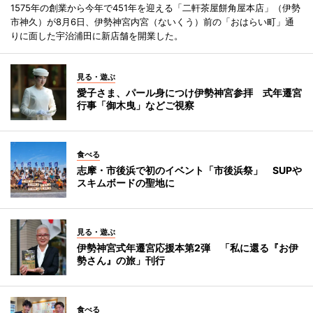
1575年の創業から今年で451年を迎える「二軒茶屋餅角屋本店」（伊勢
市神久）が8月6日、伊勢神宮内宮（ないくう）前の「おはらい町」通
りに面した宇治浦田に新店舗を開業した。
見る・遊ぶ
愛子さま、パール身につけ伊勢神宮参拝 式年遷宮
行事「御木曳」などご視察
食べる
志摩・市後浜で初のイベント「市後浜祭」 SUPや
スキムボードの聖地に
見る・遊ぶ
伊勢神宮式年遷宮応援本第2弾 「私に還る『お伊
勢さん』の旅」刊行
食べる