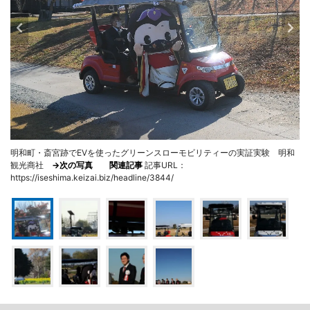
明和町・斎宮跡でEVを使ったグリーンスローモビリティーの実証実験 明和
観光商社
→次の写真
関連記事
記事URL：
https://iseshima.keizai.biz/headline/3844/