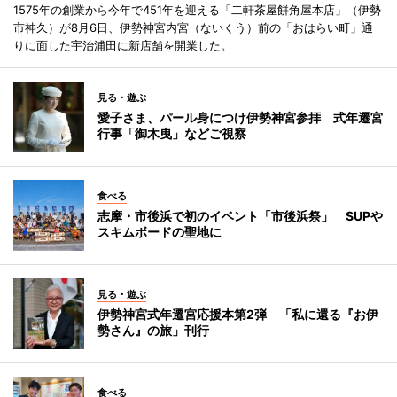
1575年の創業から今年で451年を迎える「二軒茶屋餅角屋本店」（伊勢
市神久）が8月6日、伊勢神宮内宮（ないくう）前の「おはらい町」通
りに面した宇治浦田に新店舗を開業した。
見る・遊ぶ
愛子さま、パール身につけ伊勢神宮参拝 式年遷宮
行事「御木曳」などご視察
食べる
志摩・市後浜で初のイベント「市後浜祭」 SUPや
スキムボードの聖地に
見る・遊ぶ
伊勢神宮式年遷宮応援本第2弾 「私に還る『お伊
勢さん』の旅」刊行
食べる