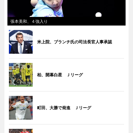
張本美和、４強入り
米上院、ブランチ氏の司法長官人事承認
柏、開幕白星 Ｊリーグ
町田、大勝で発進 Ｊリーグ