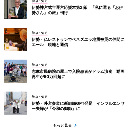
学ぶ・知る
伊勢神宮式年遷宮応援本第2弾 「私に還る『お伊
勢さん』の旅」刊行
学ぶ・知る
伊勢・仏レストランでベネズエラ地震被災の仲間に
エール 現地と通信
学ぶ・知る
志摩市民病院の屋上で入院患者がドラム演奏 動画
再生が50万回超に
学ぶ・知る
伊勢・外宮参道に新組織GPT発足 インフルエンサ
ー夫婦が「令和の御師」に
もっと見る