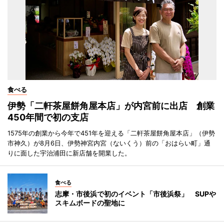
食べる
伊勢「二軒茶屋餅角屋本店」が内宮前に出店 創業
450年間で初の支店
1575年の創業から今年で451年を迎える「二軒茶屋餅角屋本店」（伊勢
市神久）が8月6日、伊勢神宮内宮（ないくう）前の「おはらい町」通
りに面した宇治浦田に新店舗を開業した。
食べる
志摩・市後浜で初のイベント「市後浜祭」 SUPや
スキムボードの聖地に