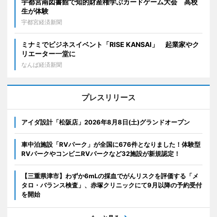
宇都宮南図書館で知的財産権学ぶカードゲーム大会 高校
生が体験
宇都宮経済新聞
ミナミでビジネスイベント「RISE KANSAI」 起業家やク
リエーター一堂に
なんば経済新聞
プレスリリース
アイダ設計「松阪店」2026年8月8日(土)グランドオープン
車中泊施設「RVパーク」が全国に676件となりました！体験型
RVパークやコンビニRVパークなど32施設が新規認定！
【三重県津市】わずか6mLの採血でがんリスクを評価する「メ
タロ・バランス検査」、赤塚クリニックにて9月以降の予約受付
を開始