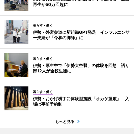
再生が50万回超に
暮らす・働く
伊勢・外宮参道に新組織GPT発足 インフルエンサ
ー夫婦が「令和の御師」に
暮らす・働く
伊勢・厚生中で「伊勢大空襲」の体験を回想 語り
部12人が全校生徒に
暮らす・働く
伊勢・おかげ横丁に体験型施設「オカゲ屋敷」 入
場は事前予約制
もっと見る