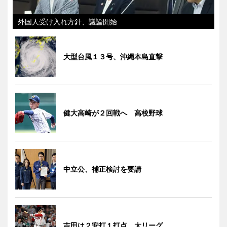
外国人受け入れ方針、議論開始
大型台風１３号、沖縄本島直撃
健大高崎が２回戦へ 高校野球
中立公、補正検討を要請
吉田は２安打１打点 大リーグ