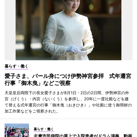
暮らす・働く
愛子さま、パール身につけ伊勢神宮参拝 式年遷宮
行事「御木曳」などご視察
天皇皇后両陛下の長女愛子さまが8月1日・2日の2日間、伊勢神宮の外
宮（げくう）・内宮（ないくう）を参拝し、20年に一度社殿などを建
て替える式年遷宮の行事「御木曳（おきひき）」や社殿に使う御用材の
加工作業などをご視察された。
暮らす・働く
志摩市民病院の屋上で入院患者がドラム演奏 動画