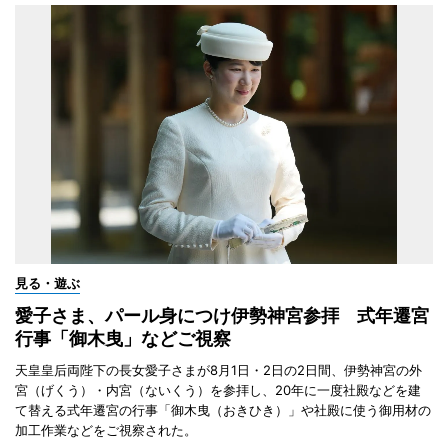
見る・遊ぶ
愛子さま、パール身につけ伊勢神宮参拝 式年遷宮
行事「御木曳」などご視察
天皇皇后両陛下の長女愛子さまが8月1日・2日の2日間、伊勢神宮の外
宮（げくう）・内宮（ないくう）を参拝し、20年に一度社殿などを建
て替える式年遷宮の行事「御木曳（おきひき）」や社殿に使う御用材の
加工作業などをご視察された。