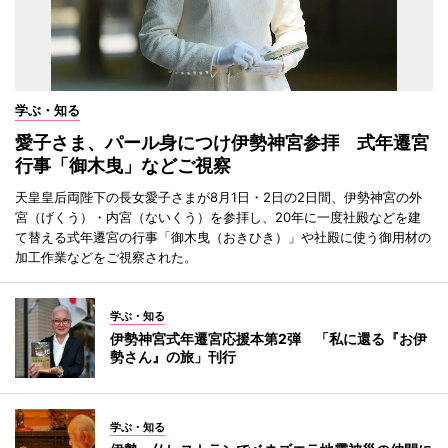
学ぶ・知る
愛子さま、パール身につけ伊勢神宮参拝 式年遷宮
行事「御木曳」などご視察
天皇皇后両陛下の長女愛子さまが8月1日・2日の2日間、伊勢神宮の外
宮（げくう）・内宮（ないくう）を参拝し、20年に一度社殿などを建
て替える式年遷宮の行事「御木曳（おきひき）」や社殿に使う御用材の
加工作業などをご視察された。
学ぶ・知る
伊勢神宮式年遷宮応援本第2弾 「私に還る『お伊
勢さん』の旅」刊行
学ぶ・知る