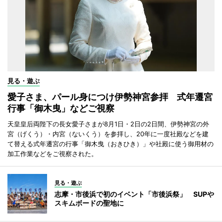
見る・遊ぶ
愛子さま、パール身につけ伊勢神宮参拝 式年遷宮
行事「御木曳」などご視察
天皇皇后両陛下の長女愛子さまが8月1日・2日の2日間、伊勢神宮の外
宮（げくう）・内宮（ないくう）を参拝し、20年に一度社殿などを建
て替える式年遷宮の行事「御木曳（おきひき）」や社殿に使う御用材の
加工作業などをご視察された。
見る・遊ぶ
志摩・市後浜で初のイベント「市後浜祭」 SUPや
スキムボードの聖地に