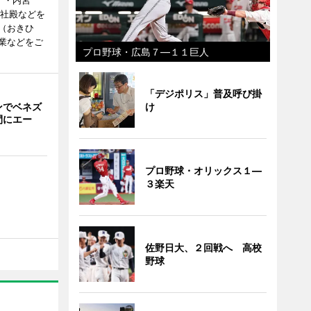
）・内宮
度社殿などを
（おきひ
業などをご
プロ野球・広島７―１１巨人
「デジポリス」普及呼び掛
ンでベネズ
け
間にエー
プロ野球・オリックス１―
３楽天
佐野日大、２回戦へ 高校
野球