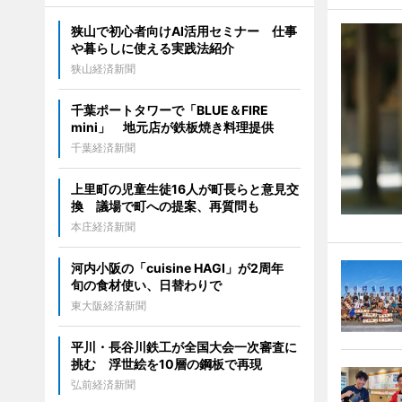
狭山で初心者向けAI活用セミナー 仕事
や暮らしに使える実践法紹介
狭山経済新聞
千葉ポートタワーで「BLUE＆FIRE
mini」 地元店が鉄板焼き料理提供
千葉経済新聞
上里町の児童生徒16人が町長らと意見交
換 議場で町への提案、再質問も
本庄経済新聞
河内小阪の「cuisine HAGI」が2周年
旬の食材使い、日替わりで
東大阪経済新聞
平川・長谷川鉄工が全国大会一次審査に
挑む 浮世絵を10層の鋼板で再現
弘前経済新聞