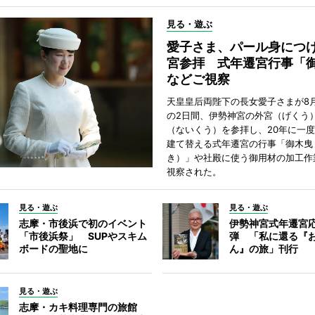
見る・遊ぶ
愛子さま、パール身につ
宮参拝 式年遷宮行事「
などご視察
天皇皇后両陛下の長女愛子さまが8月
の2日間、伊勢神宮の外宮（げくう
（ないくう）を参拝し、20年に一
建て替える式年遷宮の行事「御木曳
き）」や社殿に使う御用材の加工作
視察された。
見る・遊ぶ
見る・遊ぶ
志摩・市後浜で初のイベント
伊勢神宮式年遷宮
「市後浜祭」 SUPやスキム
弾 「私に還る『
ボードの聖地に
ん』の旅」刊行
見る・遊ぶ
志摩・カキ料理専門の旅館