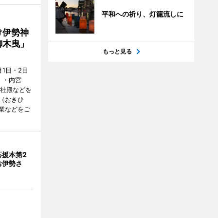
平和への祈り、灯籠流しに
け伊勢神
御木曳」
もっと見る
1日・2日
）・内宮
度社殿などを
（おきひ
業などをご
応援本第2
お伊勢さ