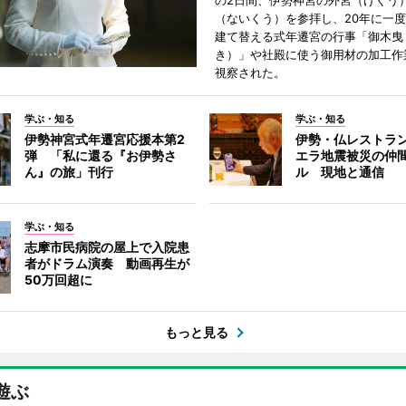
の2日間、伊勢神宮の外宮（げくう
（ないくう）を参拝し、20年に一
建て替える式年遷宮の行事「御木曳
き）」や社殿に使う御用材の加工作
視察された。
学ぶ・知る
学ぶ・知る
伊勢神宮式年遷宮応援本第2
伊勢・仏レストラ
弾 「私に還る『お伊勢さ
エラ地震被災の仲
ん』の旅」刊行
ル 現地と通信
学ぶ・知る
志摩市民病院の屋上で入院患
者がドラム演奏 動画再生が
50万回超に
もっと見る
遊ぶ