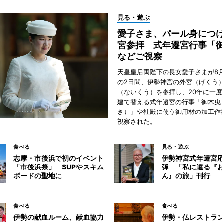
見る・遊ぶ
愛子さま、パール身につ
宮参拝 式年遷宮行事「
などご視察
天皇皇后両陛下の長女愛子さまが8月
の2日間、伊勢神宮の外宮（げくう
（ないくう）を参拝し、20年に一
建て替える式年遷宮の行事「御木曳
き）」や社殿に使う御用材の加工作
視察された。
食べる
見る・遊ぶ
志摩・市後浜で初のイベント
伊勢神宮式年遷宮
「市後浜祭」 SUPやスキム
弾 「私に還る『
ボードの聖地に
ん』の旅」刊行
食べる
食べる
伊勢の献血ルーム、献血協力
伊勢・仏レストラ