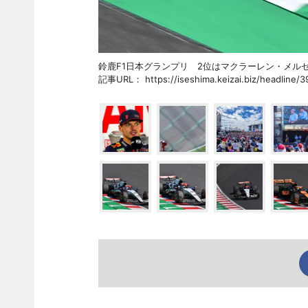
鈴鹿F1日本グランプリ 2位はマクラーレン・メ
記事URL： https://iseshima.keizai.biz/headline/3