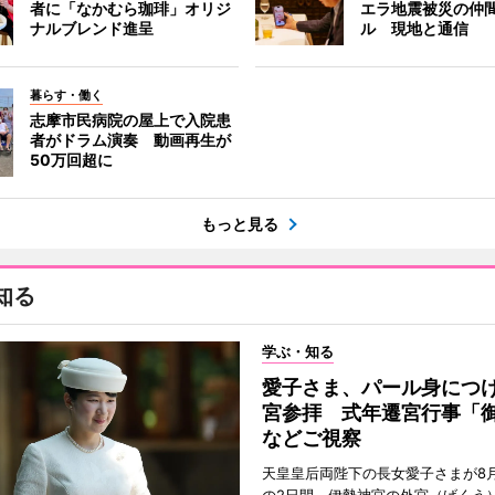
者に「なかむら珈琲」オリジ
エラ地震被災の仲
ナルブレンド進呈
ル 現地と通信
暮らす・働く
志摩市民病院の屋上で入院患
者がドラム演奏 動画再生が
50万回超に
もっと見る
知る
学ぶ・知る
愛子さま、パール身につ
宮参拝 式年遷宮行事「
などご視察
天皇皇后両陛下の長女愛子さまが8月