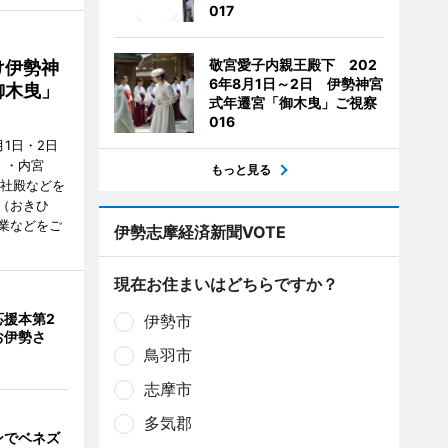
017
敬宮愛子内親王殿下 202
け伊勢神
6年8月1日～2日 伊勢神宮
御木曳」
式年遷宮「御木曳」ご視察
016
1日・2日
）・内宮
もっと見る
度社殿などを
（おきひ
業などをご
伊勢志摩経済新聞VOTE
現在お住まいはどちらですか？
応援本第2
伊勢市
お伊勢さ
鳥羽市
志摩市
多気郡
ンでベネズ