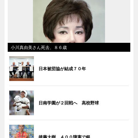
小川真由美さん死去、８６歳
日本被団協が結成７０年
日南学園が２回戦へ 高校野球
後藤大樹、４００障害で銀