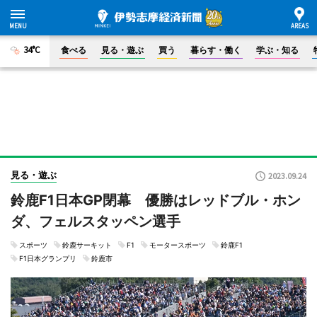
34°C
食べる
見る・遊ぶ
買う
暮らす・働く
学ぶ・知る
見る・遊ぶ
2023.09.24
鈴鹿F1日本GP閉幕 優勝はレッドブル・ホン
ダ、フェルスタッペン選手
スポーツ
鈴鹿サーキット
F1
モータースポーツ
鈴鹿F1
F1日本グランプリ
鈴鹿市