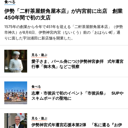
食べる
伊勢「二軒茶屋餅角屋本店」が内宮前に出店 創業
450年間で初の支店
1575年の創業から今年で451年を迎える「二軒茶屋餅角屋本店」（伊勢
市神久）が8月6日、伊勢神宮内宮（ないくう）前の「おはらい町」通
りに面した宇治浦田に新店舗を開業した。
見る・遊ぶ
愛子さま、パール身につけ伊勢神宮参拝 式年遷宮
行事「御木曳」などご視察
食べる
志摩・市後浜で初のイベント「市後浜祭」 SUPや
スキムボードの聖地に
見る・遊ぶ
伊勢神宮式年遷宮応援本第2弾 「私に還る『お伊