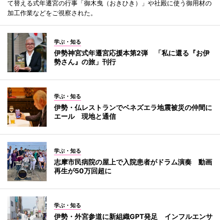
て替える式年遷宮の行事「御木曳（おきひき）」や社殿に使う御用材の
加工作業などをご視察された。
学ぶ・知る
伊勢神宮式年遷宮応援本第2弾 「私に還る『お伊
勢さん』の旅」刊行
学ぶ・知る
伊勢・仏レストランでベネズエラ地震被災の仲間に
エール 現地と通信
学ぶ・知る
志摩市民病院の屋上で入院患者がドラム演奏 動画
再生が50万回超に
学ぶ・知る
伊勢・外宮参道に新組織GPT発足 インフルエンサ