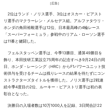
［広告］
2位はランド・ノリス選手、3位はオスカー・ピアスト
リ選手のマクラーレン・メルセデス組。アルファタウリ・
ホンダの角田裕毅選手は12位、日本最高峰の4輪レース
「スーパーフォーミュラ」参戦中のリアム・ローソン選手
は11番と健闘した。
フェルスタッペン選手は、今季13勝目、通算49勝目を
飾り、本田技研工業設立75周年の記念すべき9月24日の同
日、ホンダ・レーシング（HRC）からF1パワーユニット技
術供与を受けるチームは残りレースの結果を待たずにコン
ストラクターズタイトルを獲得した。ノリス選手は2戦連
続今季4度目の2位、ルーキー・ピアストリ選手は初の表
彰台となった。
決勝日の入場者数は10万1000人を記録、3日間合計22