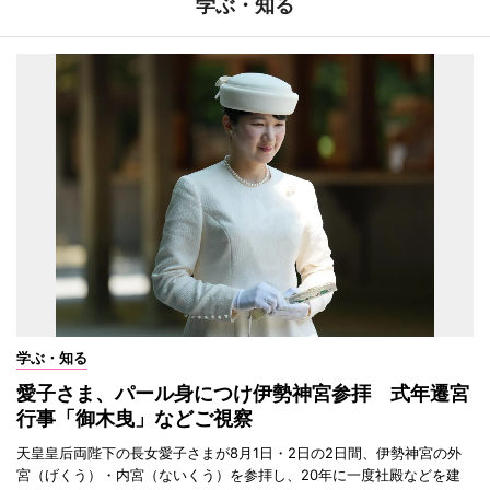
学ぶ・知る
学ぶ・知る
愛子さま、パール身につけ伊勢神宮参拝 式年遷宮
行事「御木曳」などご視察
天皇皇后両陛下の長女愛子さまが8月1日・2日の2日間、伊勢神宮の外
宮（げくう）・内宮（ないくう）を参拝し、20年に一度社殿などを建