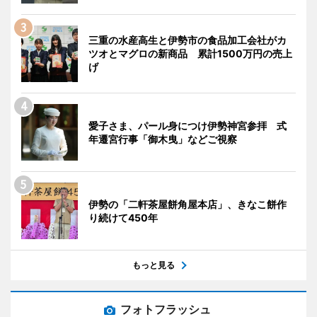
三重の水産高生と伊勢市の食品加工会社がカ
ツオとマグロの新商品 累計1500万円の売上
げ
愛子さま、パール身につけ伊勢神宮参拝 式
年遷宮行事「御木曳」などご視察
伊勢の「二軒茶屋餅角屋本店」、きなこ餅作
り続けて450年
もっと見る
フォトフラッシュ