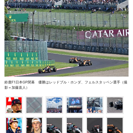
鈴鹿F1日本GP閉幕 優勝はレッドブル・ホンダ、フェルスタッペン選手（撮
影＝加藤直人）