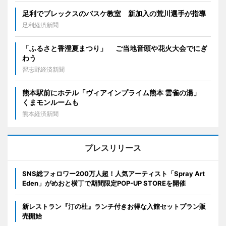
足利でブレックスのバスケ教室 新加入の荒川選手が指導
足利経済新聞
「ふるさと香澄夏まつり」 ご当地音頭や花火大会でにぎ
わう
習志野経済新聞
熊本駅前にホテル「ヴィアインプライム熊本 雲雀の湯」
くまモンルームも
熊本経済新聞
プレスリリース
SNS総フォロワー200万人超！人気アーティスト「Spray Art
Eden」がめおと横丁で期間限定POP-UP STOREを開催
新レストラン『汀の杜』ランチ付きお得な入館セットプラン販
売開始