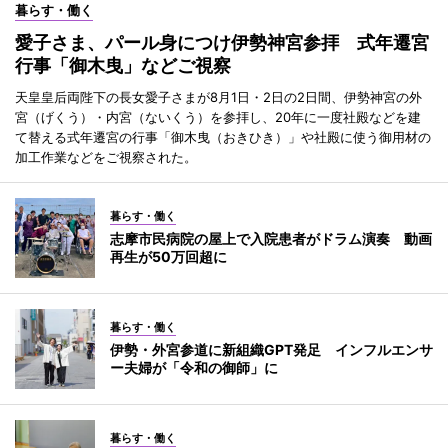
暮らす・働く
愛子さま、パール身につけ伊勢神宮参拝 式年遷宮
行事「御木曳」などご視察
天皇皇后両陛下の長女愛子さまが8月1日・2日の2日間、伊勢神宮の外
宮（げくう）・内宮（ないくう）を参拝し、20年に一度社殿などを建
て替える式年遷宮の行事「御木曳（おきひき）」や社殿に使う御用材の
加工作業などをご視察された。
暮らす・働く
志摩市民病院の屋上で入院患者がドラム演奏 動画
再生が50万回超に
暮らす・働く
伊勢・外宮参道に新組織GPT発足 インフルエンサ
ー夫婦が「令和の御師」に
暮らす・働く