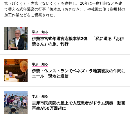
宮（げくう）・内宮（ないくう）を参拝し、20年に一度社殿などを建
て替える式年遷宮の行事「御木曳（おきひき）」や社殿に使う御用材の
加工作業などをご視察された。
学ぶ・知る
伊勢神宮式年遷宮応援本第2弾 「私に還る『お伊
勢さん』の旅」刊行
学ぶ・知る
伊勢・仏レストランでベネズエラ地震被災の仲間に
エール 現地と通信
学ぶ・知る
志摩市民病院の屋上で入院患者がドラム演奏 動画
再生が50万回超に