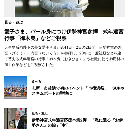
見る・遊ぶ
愛子さま、パール身につけ伊勢神宮参拝 式年遷宮
行事「御木曳」などご視察
天皇皇后両陛下の長女愛子さまが8月1日・2日の2日間、伊勢神宮の外
宮（げくう）・内宮（ないくう）を参拝し、20年に一度社殿などを建
て替える式年遷宮の行事「御木曳（おきひき）」や社殿に使う御用材の
加工作業などをご視察された。
食べる
志摩・市後浜で初のイベント「市後浜祭」 SUPや
スキムボードの聖地に
見る・遊ぶ
伊勢神宮式年遷宮応援本第2弾 「私に還る『お伊
勢さん』の旅」刊行