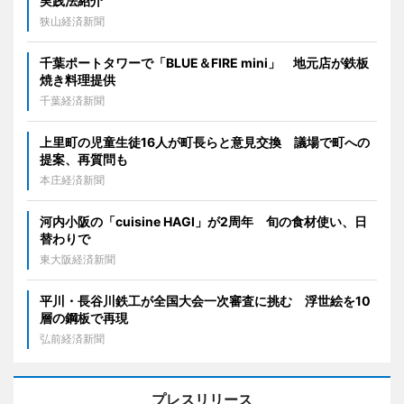
実践法紹介
狭山経済新聞
千葉ポートタワーで「BLUE＆FIRE mini」 地元店が鉄板
焼き料理提供
千葉経済新聞
上里町の児童生徒16人が町長らと意見交換 議場で町への
提案、再質問も
本庄経済新聞
河内小阪の「cuisine HAGI」が2周年 旬の食材使い、日
替わりで
東大阪経済新聞
平川・長谷川鉄工が全国大会一次審査に挑む 浮世絵を10
層の鋼板で再現
弘前経済新聞
プレスリリース