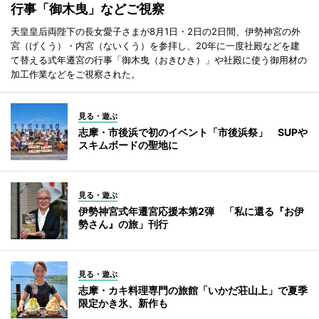
行事「御木曳」などご視察
天皇皇后両陛下の長女愛子さまが8月1日・2日の2日間、伊勢神宮の外
宮（げくう）・内宮（ないくう）を参拝し、20年に一度社殿などを建
て替える式年遷宮の行事「御木曳（おきひき）」や社殿に使う御用材の
加工作業などをご視察された。
見る・遊ぶ
志摩・市後浜で初のイベント「市後浜祭」 SUPや
スキムボードの聖地に
見る・遊ぶ
伊勢神宮式年遷宮応援本第2弾 「私に還る『お伊
勢さん』の旅」刊行
見る・遊ぶ
志摩・カキ料理専門の旅館「いかだ荘山上」で夏季
限定かき氷、新作も