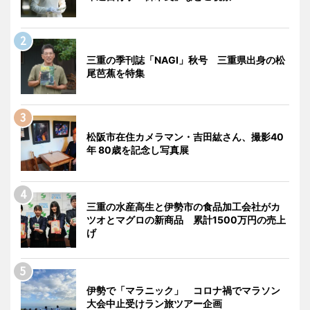
三重の季刊誌「NAGI」秋号 三重県出身の松
尾芭蕉を特集
松阪市在住カメラマン・吉田紘さん、撮影40
年 80歳を記念し写真展
三重の水産高生と伊勢市の食品加工会社がカ
ツオとマグロの新商品 累計1500万円の売上
げ
伊勢で「マラニック」 コロナ禍でマラソン
大会中止受けラン旅ツアー企画