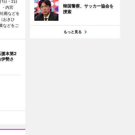
1日・2日
韓国警察、サッカー協会を
）・内宮
捜索
度社殿などを
（おきひ
業などをご
もっと見る
応援本第2
お伊勢さ