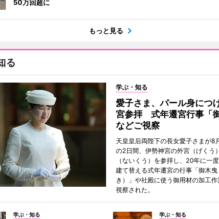
50万回超に
もっと見る
知る
学ぶ・知る
愛子さま、パール身につ
宮参拝 式年遷宮行事「
などご視察
天皇皇后両陛下の長女愛子さまが8月
の2日間、伊勢神宮の外宮（げくう
（ないくう）を参拝し、20年に一
建て替える式年遷宮の行事「御木曳
き）」や社殿に使う御用材の加工作
視察された。
学ぶ・知る
学ぶ・知る