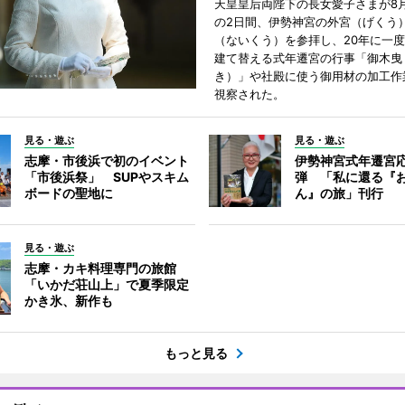
天皇皇后両陛下の長女愛子さまが8月
の2日間、伊勢神宮の外宮（げくう
（ないくう）を参拝し、20年に一
建て替える式年遷宮の行事「御木曳
き）」や社殿に使う御用材の加工作
視察された。
見る・遊ぶ
見る・遊ぶ
志摩・市後浜で初のイベント
伊勢神宮式年遷宮
「市後浜祭」 SUPやスキム
弾 「私に還る『
ボードの聖地に
ん』の旅」刊行
見る・遊ぶ
志摩・カキ料理専門の旅館
「いかだ荘山上」で夏季限定
かき氷、新作も
もっと見る