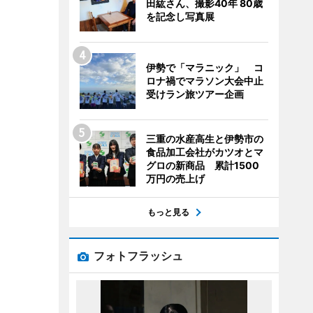
田紘さん、撮影40年 80歳
を記念し写真展
伊勢で「マラニック」 コ
ロナ禍でマラソン大会中止
受けラン旅ツアー企画
三重の水産高生と伊勢市の
食品加工会社がカツオとマ
グロの新商品 累計1500
万円の売上げ
もっと見る
フォトフラッシュ