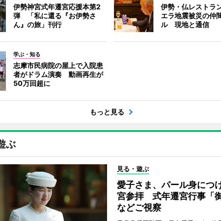
伊勢神宮式年遷宮応援本第2
伊勢・仏レストラ
弾 「私に還る『お伊勢さ
エラ地震被災の仲
ん』の旅」刊行
ル 現地と通信
学ぶ・知る
志摩市民病院の屋上で入院患
者がドラム演奏 動画再生が
50万回超に
もっと見る
遊ぶ
見る・遊ぶ
愛子さま、パール身につ
宮参拝 式年遷宮行事「
などご視察