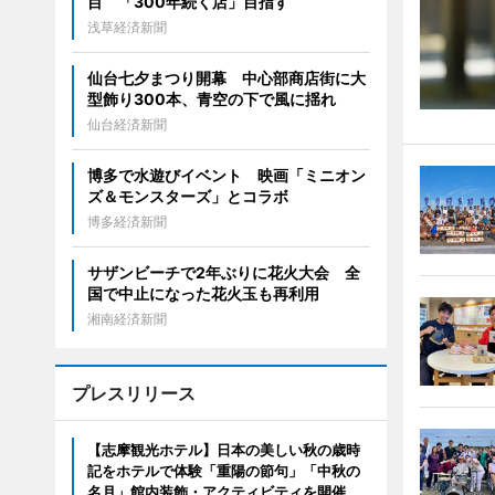
目 「300年続く店」目指す
浅草経済新聞
仙台七夕まつり開幕 中心部商店街に大
型飾り300本、青空の下で風に揺れ
仙台経済新聞
博多で水遊びイベント 映画「ミニオン
ズ＆モンスターズ」とコラボ
博多経済新聞
サザンビーチで2年ぶりに花火大会 全
国で中止になった花火玉も再利用
湘南経済新聞
プレスリリース
【志摩観光ホテル】日本の美しい秋の歳時
記をホテルで体験「重陽の節句」「中秋の
名月」館内装飾・アクティビティを開催