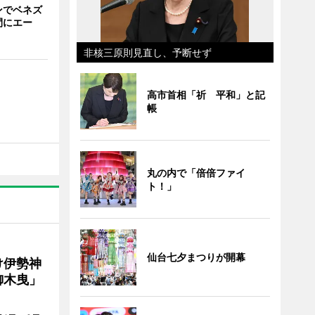
ンでベネズ
間にエー
非核三原則見直し、予断せず
高市首相「祈 平和」と記
帳
丸の内で「倍倍ファイ
ト！」
仙台七夕まつりが開幕
け伊勢神
御木曳」