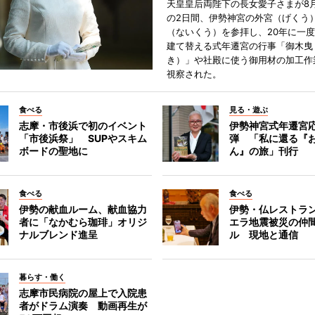
天皇皇后両陛下の長女愛子さまが8月
の2日間、伊勢神宮の外宮（げくう
（ないくう）を参拝し、20年に一
建て替える式年遷宮の行事「御木曳
き）」や社殿に使う御用材の加工作
視察された。
食べる
見る・遊ぶ
志摩・市後浜で初のイベント
伊勢神宮式年遷宮
「市後浜祭」 SUPやスキム
弾 「私に還る『
ボードの聖地に
ん』の旅」刊行
食べる
食べる
伊勢の献血ルーム、献血協力
伊勢・仏レストラ
者に「なかむら珈琲」オリジ
エラ地震被災の仲
ナルブレンド進呈
ル 現地と通信
暮らす・働く
志摩市民病院の屋上で入院患
者がドラム演奏 動画再生が