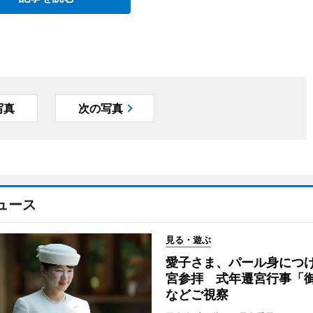
写真
次の写真
ュース
見る・遊ぶ
愛子さま、パール身につ
宮参拝 式年遷宮行事「
などご視察