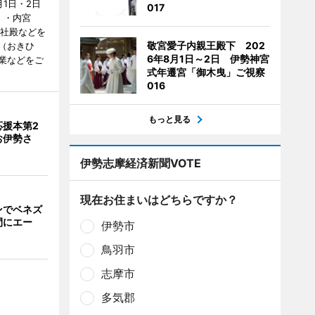
1日・2日
017
）・内宮
度社殿などを
敬宮愛子内親王殿下 202
（おきひ
6年8月1日～2日 伊勢神宮
業などをご
式年遷宮「御木曳」ご視察
016
もっと見る
応援本第2
お伊勢さ
伊勢志摩経済新聞VOTE
現在お住まいはどちらですか？
ンでベネズ
間にエー
伊勢市
鳥羽市
志摩市
多気郡