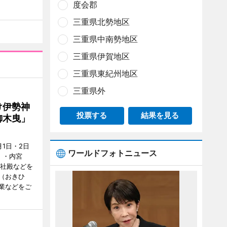
度会郡
三重県北勢地区
三重県中南勢地区
三重県伊賀地区
三重県東紀州地区
三重県外
け伊勢神
投票する
結果を見る
御木曳」
1日・2日
ワールドフォトニュース
）・内宮
度社殿などを
（おきひ
業などをご