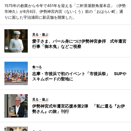
1575年の創業から今年で451年を迎える「二軒茶屋餅角屋本店」（伊勢
市神久）が8月6日、伊勢神宮内宮（ないくう）前の「おはらい町」通
りに面した宇治浦田に新店舗を開業した。
見る・遊ぶ
愛子さま、パール身につけ伊勢神宮参拝 式年遷宮
行事「御木曳」などご視察
食べる
志摩・市後浜で初のイベント「市後浜祭」 SUPや
スキムボードの聖地に
見る・遊ぶ
伊勢神宮式年遷宮応援本第2弾 「私に還る『お伊
勢さん』の旅」刊行