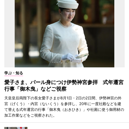
学ぶ・知る
愛子さま、パール身につけ伊勢神宮参拝 式年遷宮
行事「御木曳」などご視察
天皇皇后両陛下の長女愛子さまが8月1日・2日の2日間、伊勢神宮の外
宮（げくう）・内宮（ないくう）を参拝し、20年に一度社殿などを建
て替える式年遷宮の行事「御木曳（おきひき）」や社殿に使う御用材の
加工作業などをご視察された。