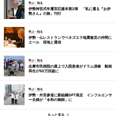
学ぶ・知る
伊勢神宮式年遷宮応援本第2弾 「私に還る『お伊
勢さん』の旅」刊行
学ぶ・知る
伊勢・仏レストランでベネズエラ地震被災の仲間に
エール 現地と通信
学ぶ・知る
志摩市民病院の屋上で入院患者がドラム演奏 動画
再生が50万回超に
学ぶ・知る
伊勢・外宮参道に新組織GPT発足 インフルエンサ
ー夫婦が「令和の御師」に
もっと見る