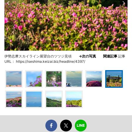
伊勢志摩スカイライン展望台のツツジ見頃
→次の写真
関連記事
記事
URL： https://iseshima.keizai.biz/headline/4397/