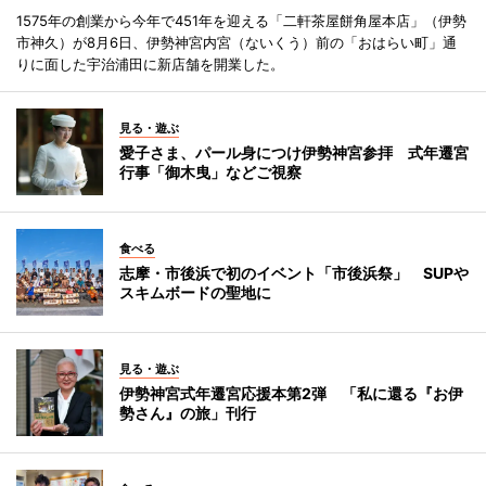
1575年の創業から今年で451年を迎える「二軒茶屋餅角屋本店」（伊勢
市神久）が8月6日、伊勢神宮内宮（ないくう）前の「おはらい町」通
りに面した宇治浦田に新店舗を開業した。
見る・遊ぶ
愛子さま、パール身につけ伊勢神宮参拝 式年遷宮
行事「御木曳」などご視察
食べる
志摩・市後浜で初のイベント「市後浜祭」 SUPや
スキムボードの聖地に
見る・遊ぶ
伊勢神宮式年遷宮応援本第2弾 「私に還る『お伊
勢さん』の旅」刊行