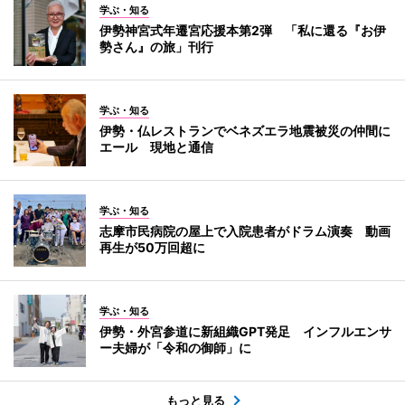
学ぶ・知る
伊勢神宮式年遷宮応援本第2弾 「私に還る『お伊
勢さん』の旅」刊行
学ぶ・知る
伊勢・仏レストランでベネズエラ地震被災の仲間に
エール 現地と通信
学ぶ・知る
志摩市民病院の屋上で入院患者がドラム演奏 動画
再生が50万回超に
学ぶ・知る
伊勢・外宮参道に新組織GPT発足 インフルエンサ
ー夫婦が「令和の御師」に
もっと見る