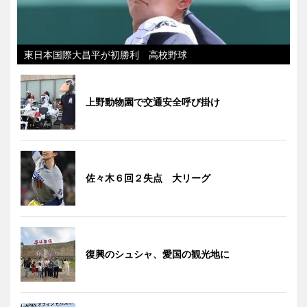
東日本国際大昌平が初勝利 高校野球
上野動物園で交通安全呼び掛け
佐々木６回２失点 大リーグ
復興のシュシャ、愛国の観光地に