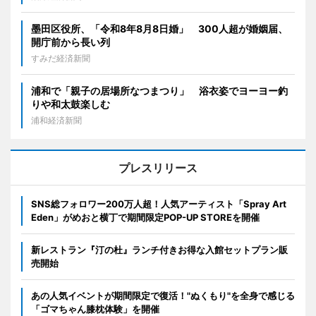
墨田区役所、「令和8年8月8日婚」 300人超が婚姻届、
開庁前から長い列
すみだ経済新聞
浦和で「親子の居場所なつまつり」 浴衣姿でヨーヨー釣
りや和太鼓楽しむ
浦和経済新聞
プレスリリース
SNS総フォロワー200万人超！人気アーティスト「Spray Art
Eden」がめおと横丁で期間限定POP-UP STOREを開催
新レストラン『汀の杜』ランチ付きお得な入館セットプラン販
売開始
あの人気イベントが期間限定で復活！"ぬくもり"を全身で感じる
「ゴマちゃん膝枕体験」を開催