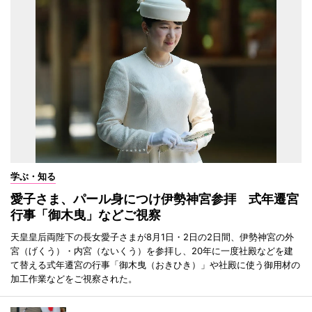
学ぶ・知る
愛子さま、パール身につけ伊勢神宮参拝 式年遷宮
行事「御木曳」などご視察
天皇皇后両陛下の長女愛子さまが8月1日・2日の2日間、伊勢神宮の外
宮（げくう）・内宮（ないくう）を参拝し、20年に一度社殿などを建
て替える式年遷宮の行事「御木曳（おきひき）」や社殿に使う御用材の
加工作業などをご視察された。