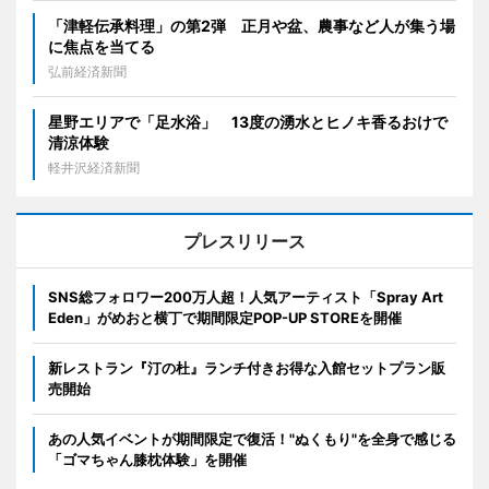
「津軽伝承料理」の第2弾 正月や盆、農事など人が集う場
に焦点を当てる
弘前経済新聞
星野エリアで「足水浴」 13度の湧水とヒノキ香るおけで
清涼体験
軽井沢経済新聞
プレスリリース
SNS総フォロワー200万人超！人気アーティスト「Spray Art
Eden」がめおと横丁で期間限定POP-UP STOREを開催
新レストラン『汀の杜』ランチ付きお得な入館セットプラン販
売開始
あの人気イベントが期間限定で復活！"ぬくもり"を全身で感じる
「ゴマちゃん膝枕体験」を開催