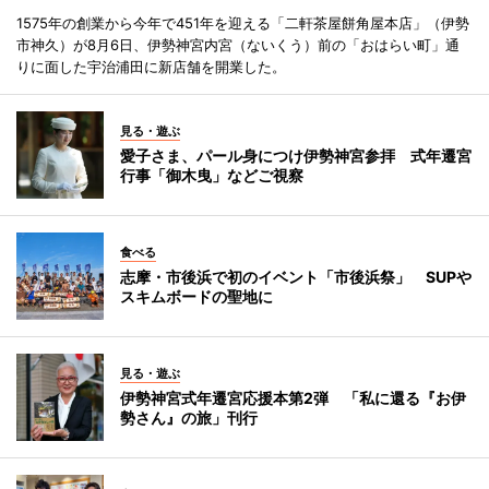
1575年の創業から今年で451年を迎える「二軒茶屋餅角屋本店」（伊勢
市神久）が8月6日、伊勢神宮内宮（ないくう）前の「おはらい町」通
りに面した宇治浦田に新店舗を開業した。
見る・遊ぶ
愛子さま、パール身につけ伊勢神宮参拝 式年遷宮
行事「御木曳」などご視察
食べる
志摩・市後浜で初のイベント「市後浜祭」 SUPや
スキムボードの聖地に
見る・遊ぶ
伊勢神宮式年遷宮応援本第2弾 「私に還る『お伊
勢さん』の旅」刊行