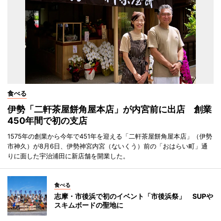
食べる
伊勢「二軒茶屋餅角屋本店」が内宮前に出店 創業
450年間で初の支店
1575年の創業から今年で451年を迎える「二軒茶屋餅角屋本店」（伊勢
市神久）が8月6日、伊勢神宮内宮（ないくう）前の「おはらい町」通
りに面した宇治浦田に新店舗を開業した。
食べる
志摩・市後浜で初のイベント「市後浜祭」 SUPや
スキムボードの聖地に