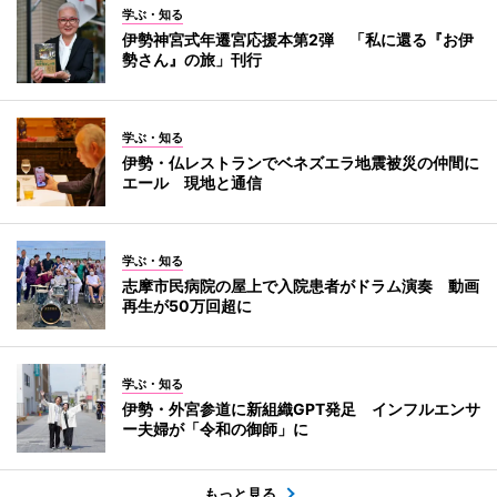
学ぶ・知る
伊勢神宮式年遷宮応援本第2弾 「私に還る『お伊
勢さん』の旅」刊行
学ぶ・知る
伊勢・仏レストランでベネズエラ地震被災の仲間に
エール 現地と通信
学ぶ・知る
志摩市民病院の屋上で入院患者がドラム演奏 動画
再生が50万回超に
学ぶ・知る
伊勢・外宮参道に新組織GPT発足 インフルエンサ
ー夫婦が「令和の御師」に
もっと見る