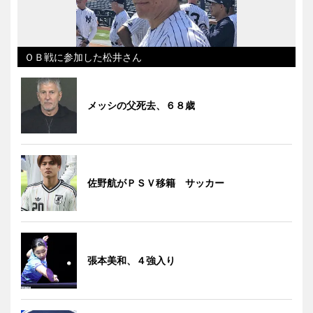
ＯＢ戦に参加した松井さん
メッシの父死去、６８歳
佐野航がＰＳＶ移籍 サッカー
張本美和、４強入り