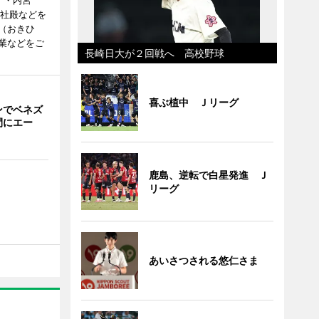
）・内宮
度社殿などを
（おきひ
業などをご
長崎日大が２回戦へ 高校野球
喜ぶ植中 Ｊリーグ
ンでベネズ
間にエー
鹿島、逆転で白星発進 Ｊ
リーグ
あいさつされる悠仁さま