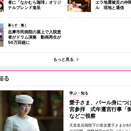
者に「なかむら珈琲」オリジ
エラ地震被災の仲
ナルブレンド進呈
ル 現地と通信
暮らす・働く
志摩市民病院の屋上で入院患
者がドラム演奏 動画再生が
50万回超に
もっと見る
知る
学ぶ・知る
愛子さま、パール身につ
宮参拝 式年遷宮行事「
などご視察
天皇皇后両陛下の長女愛子さまが8月