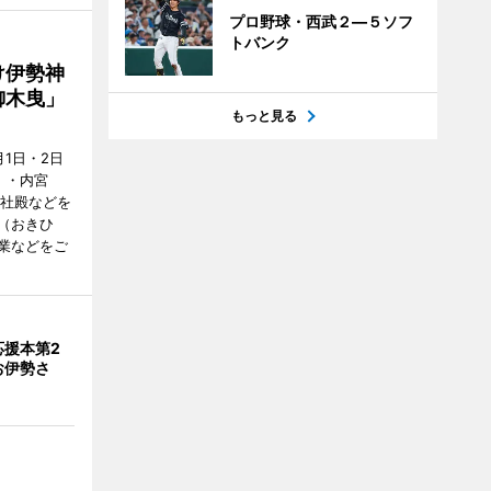
プロ野球・西武２―５ソフ
トバンク
け伊勢神
御木曳」
もっと見る
1日・2日
）・内宮
度社殿などを
（おきひ
業などをご
応援本第2
お伊勢さ