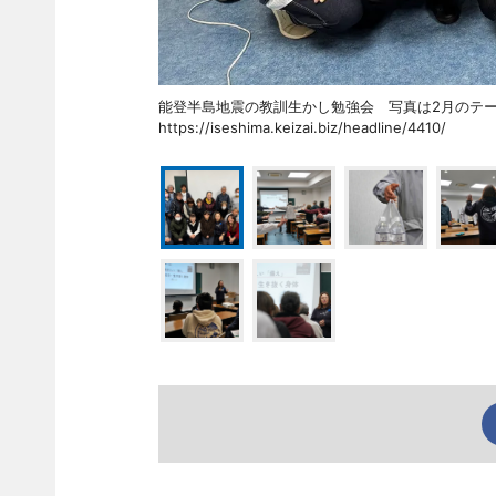
能登半島地震の教訓生かし勉強会 写真は2月の
https://iseshima.keizai.biz/headline/4410/