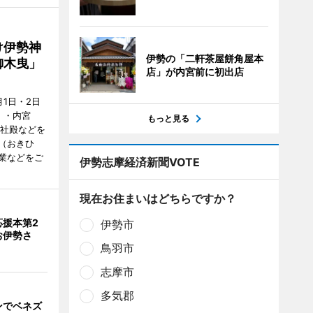
け伊勢神
伊勢の「二軒茶屋餅角屋本
御木曳」
店」が内宮前に初出店
1日・2日
）・内宮
もっと見る
度社殿などを
（おきひ
業などをご
伊勢志摩経済新聞VOTE
現在お住まいはどちらですか？
応援本第2
伊勢市
お伊勢さ
鳥羽市
志摩市
多気郡
ンでベネズ