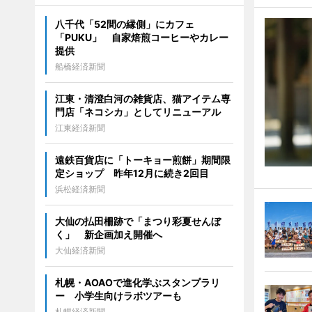
八千代「52間の縁側」にカフェ
「PUKU」 自家焙煎コーヒーやカレー
提供
船橋経済新聞
江東・清澄白河の雑貨店、猫アイテム専
門店「ネコシカ」としてリニューアル
江東経済新聞
遠鉄百貨店に「トーキョー煎餅」期間限
定ショップ 昨年12月に続き2回目
浜松経済新聞
大仙の払田柵跡で「まつり彩夏せんぼ
く」 新企画加え開催へ
大仙経済新聞
札幌・AOAOで進化学ぶスタンプラリ
ー 小学生向けラボツアーも
札幌経済新聞