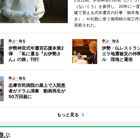
の2日間、伊勢神宮の外宮（げくう
（ないくう）を参拝し、20年に一
建て替える式年遷宮の行事「御木曳
き）」や社殿に使う御用材の加工作
視察された。
学ぶ・知る
学ぶ・知る
伊勢神宮式年遷宮応援本第2
伊勢・仏レストラ
弾 「私に還る『お伊勢さ
エラ地震被災の仲
ん』の旅」刊行
ル 現地と通信
学ぶ・知る
志摩市民病院の屋上で入院患
者がドラム演奏 動画再生が
50万回超に
もっと見る
遊ぶ