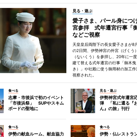
見る・遊ぶ
愛子さま、パール身につ
宮参拝 式年遷宮行事「
などご視察
天皇皇后両陛下の長女愛子さまが8月
の2日間、伊勢神宮の外宮（げくう
（ないくう）を参拝し、20年に一
建て替える式年遷宮の行事「御木曳
き）」や社殿に使う御用材の加工作
視察された。
食べる
見る・遊ぶ
志摩・市後浜で初のイベント
伊勢神宮式年遷宮
「市後浜祭」 SUPやスキム
弾 「私に還る『
ボードの聖地に
ん』の旅」刊行
食べる
食べる
伊勢の献血ルーム、献血協力
伊勢・仏レストラ