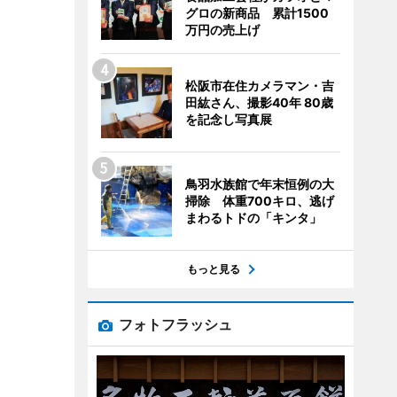
グロの新商品 累計1500
万円の売上げ
松阪市在住カメラマン・吉
田紘さん、撮影40年 80歳
を記念し写真展
鳥羽水族館で年末恒例の大
掃除 体重700キロ、逃げ
まわるトドの「キンタ」
もっと見る
フォトフラッシュ