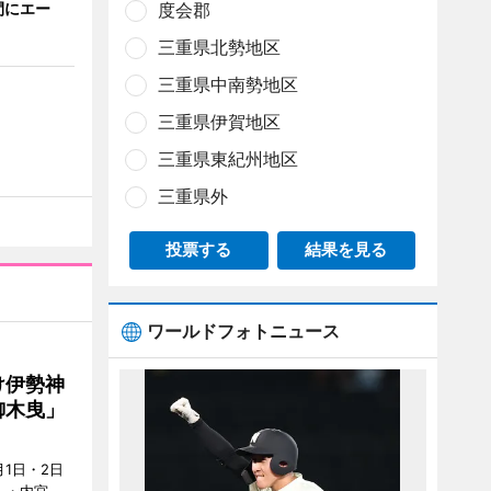
間にエー
度会郡
三重県北勢地区
三重県中南勢地区
三重県伊賀地区
三重県東紀州地区
三重県外
投票する
結果を見る
ワールドフォトニュース
け伊勢神
御木曳」
1日・2日