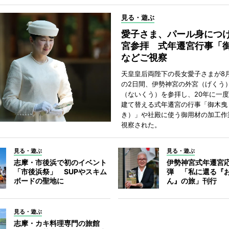
見る・遊ぶ
愛子さま、パール身につ
宮参拝 式年遷宮行事「
などご視察
天皇皇后両陛下の長女愛子さまが8月
の2日間、伊勢神宮の外宮（げくう
（ないくう）を参拝し、20年に一
建て替える式年遷宮の行事「御木曳
き）」や社殿に使う御用材の加工作
視察された。
見る・遊ぶ
見る・遊ぶ
志摩・市後浜で初のイベント
伊勢神宮式年遷宮
「市後浜祭」 SUPやスキム
弾 「私に還る『
ボードの聖地に
ん』の旅」刊行
見る・遊ぶ
志摩・カキ料理専門の旅館